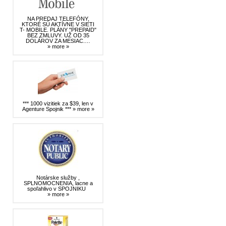
NA PREDAJ TELEFÓNY,
KTORÉ SÚ AKTÍVNE V SIETI
T- MOBILE. PLÁNY "PREPAID"
BEZ ZMLUVY. UŽ OD 35
DOLÁROV ZA MESIAC.…
» more »
*** 1000 vizitiek za $39, len v
Agenture Spojnik ***
» more »
Notárske služby ,
SPLNOMOCNENIA, lacne a
spoľahlivo v SPOJNIKU
» more »