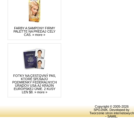
FARBY A SAMPONY FIRMY
PALETTE NA PREDAJ CELY
CAS.
» more »
FOTKY NA CESTOVNÝ PAS,
KTORÉ SPĹŇAJÚ
PODMIENKY FEDERALNYCH
ÚRADOV USA AJ KRAJÍN
EURÓPSKEJ ÚNIE. 2 KUSY
LEN $8.
» more »
Copyright © 2005-2026
SPOJNIK
. Developed by
Tworzenie stron internetowych
- SAMIL
.