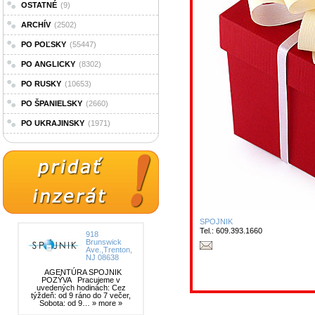
OSTATNÉ
(9)
ARCHÍV
(2502)
PO POĽSKY
(55447)
PO ANGLICKY
(8302)
PO RUSKY
(10653)
PO ŠPANIELSKY
(2660)
PO UKRAJINSKY
(1971)
SPOJNIK
Tel.: 609.393.1660
918
Brunswick
Ave.,Trenton,
NJ 08638
AGENTÚRA SPOJNIK
POZÝVA Pracujeme v
uvedených hodinách: Cez
týždeň: od 9 ráno do 7 večer,
Sobota: od 9…
» more »