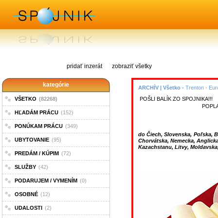
pridať inzerát
zobraziť všetky
kategórie
ARCHÍV | Všetko -
Trenton - Eur
VŠETKO
(82268)
POŠLI BALÍK ZO SPOJNIKA!!!
POPLA
HĽADÁM PRÁCU
(152)
PONÚKAM PRÁCU
(349)
do Čiech, Slovenska, Poľska, 
UBYTOVANIE
(95)
Chorvátska, Nemecka, Anglicka,
Kazachstanu, Litvy, Moldavska
PREDÁM / KÚPIM
(72)
SLUŽBY
(42)
PODARUJEM / VYMENÍM
(0)
OSOBNÉ
(12)
UDALOSTI
(2)