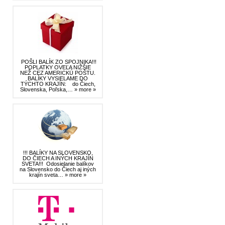
POŠLI BALÍK ZO SPOJNIKA!!!
POPLATKY OVEĽA NIŽŠIE
NEŽ CEZ AMERICKÚ POŠTU.
BALÍKY VYSIELAME DO
TÝCHTO KRAJÍN: do Čiech,
Slovenska, Poľska,…
» more »
!!! BALÍKY NA SLOVENSKO,
DO ČIECH A INÝCH KRAJÍN
SVETA!!! Odosielanie balíkov
na Slovensko do Čiech aj iných
krajín sveta…
» more »