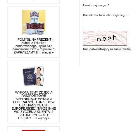
Email znajomego: *
Dodatkowa treść dla znajomego:
POMYSŁ NA PREZENT !
Kubek z imieniem
obdarowanego. Tylko $12
Zamówienie złoż w "Spójniku".
Kod potwierdzający (4 znaki; wielkoś
ZAPRASZAMY !!!
» więcej »
WYKONUJEMY ZDJĘCIA
PASZPORTOWE
SPELNIAJĄCE WYMOGI
FEDERALNYCH URZĘDÓW
USA I PAŃSTW UNII
EUROPEJSKIEJ. TAKŻE INNE
WG ZYCZENIA KLIENTA. 2
SZTUKI -TYLKO $11.
CZĘSTO…
» więcej »