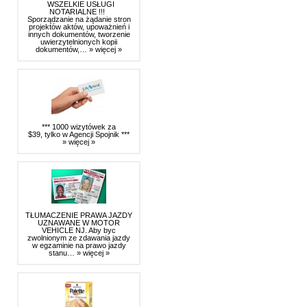
WSZELKIE USŁUGI
NOTARIALNE !!!
Sporządzanie na żądanie stron
projektów aktów, upoważnień i
innych dokumentów, tworzenie
uwierzytelnionych kopii
dokumentów,…
» więcej »
*** 1000 wizytówek za
$39, tylko w Agencji Spojnik ***
» więcej »
TŁUMACZENIE PRAWA JAZDY
UZNAWANE W MOTOR
VEHICLE NJ. Aby byc
zwolnionym ze zdawania jazdy
w egzaminie na prawo jazdy
stanu…
» więcej »