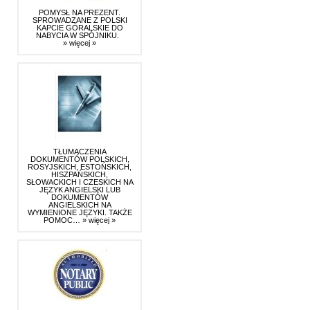
POMYSŁ NA PREZENT.
SPROWADZANE Z POLSKI
KAPCIE GÓRALSKIE DO
NABYCIA W SPÓJNIKU.
» więcej »
TŁUMACZENIA
DOKUMENTÓW POLSKICH,
ROSYJSKICH, ESTOŃSKICH,
HISZPAŃSKICH,
SŁOWACKICH I CZESKICH NA
JĘZYK ANGIELSKI LUB
DOKUMENTÓW
ANGIELSKICH NA
WYMIENIONE JĘZYKI. TAKŻE
POMOC…
» więcej »