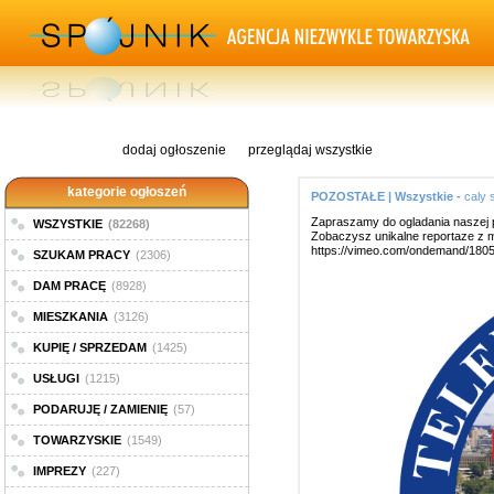
dodaj ogłoszenie
przeglądaj wszystkie
kategorie ogłoszeń
POZOSTAŁE | Wszystkie -
caly 
Zapraszamy do ogladania naszej pol
WSZYSTKIE
(82268)
Zobaczysz unikalne reportaze z mi
https://vimeo.com/ondemand/180
SZUKAM PRACY
(2306)
DAM PRACĘ
(8928)
MIESZKANIA
(3126)
KUPIĘ / SPRZEDAM
(1425)
USŁUGI
(1215)
PODARUJĘ / ZAMIENIĘ
(57)
TOWARZYSKIE
(1549)
IMPREZY
(227)