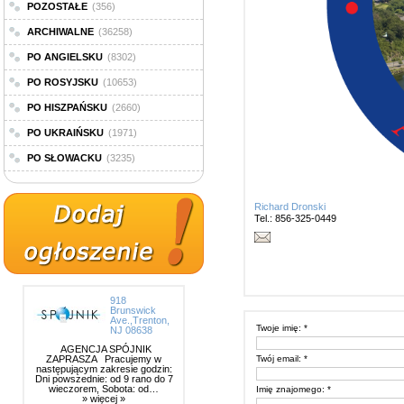
POZOSTAŁE
(356)
ARCHIWALNE
(36258)
PO ANGIELSKU
(8302)
PO ROSYJSKU
(10653)
PO HISZPAŃSKU
(2660)
PO UKRAIŃSKU
(1971)
PO SŁOWACKU
(3235)
Richard Dronski
Tel.: 856-325-0449
918
Brunswick
Ave.,Trenton,
Twoje imię: *
NJ 08638
AGENCJA SPÓJNIK
ZAPRASZA Pracujemy w
Twój email: *
następującym zakresie godzin:
Dni powszednie: od 9 rano do 7
wieczorem, Sobota: od…
Imię znajomego: *
» więcej »