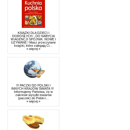
KSIĄŻKI DLA DZIECI I
DOROSŁYCH - DO NABYCIA
W AGENCJI SPÓJNIK. NOWE I
UŻYWANE ! Masz przeczytane
książki, które zalegają Ci…
» więcej »
!!! PACZKI DO POLSKI I
INNYCH KRAJÓW ŚWIATA !!!
Informujemy Państwa, że w
zakresie wysyłki towarów
(paczek) do Polski i…
» więcej »