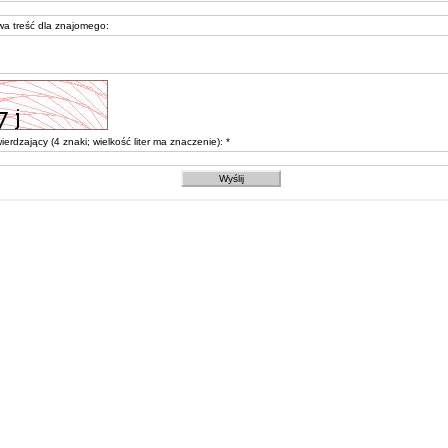
a treść dla znajomego:
erdzający (4 znaki; wielkość liter ma znaczenie): *