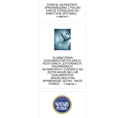
POMYSŁ NA PREZENT.
SPROWADZANE Z POLSKI
KAPCIE GÓRALSKIE DO
NABYCIA W SPÓJNIKU.
» więcej »
TŁUMACZENIA
DOKUMENTÓW POLSKICH,
ROSYJSKICH, ESTOŃSKICH,
HISZPAŃSKICH,
SŁOWACKICH I CZESKICH NA
JĘZYK ANGIELSKI LUB
DOKUMENTÓW
ANGIELSKICH NA
WYMIENIONE JĘZYKI. TAKŻE
POMOC…
» więcej »