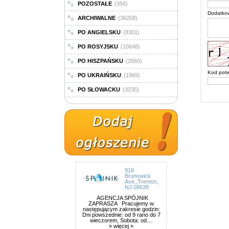
POZOSTAŁE
(356)
Dodatkow
ARCHIWALNE
(36258)
PO ANGIELSKU
(8301)
PO ROSYJSKU
(10648)
PO HISZPAŃSKU
(2660)
Kod potwi
PO UKRAIŃSKU
(1969)
PO SŁOWACKU
(3235)
918
Brunswick
Ave.,Trenton,
NJ 08638
AGENCJA SPÓJNIK
ZAPRASZA Pracujemy w
następującym zakresie godzin:
Dni powszednie: od 9 rano do 7
wieczorem, Sobota: od…
» więcej »