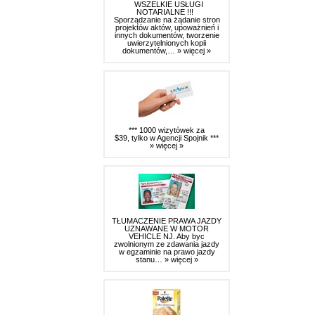
WSZELKIE USŁUGI
NOTARIALNE !!!
Sporządzanie na żądanie stron
projektów aktów, upoważnień i
innych dokumentów, tworzenie
uwierzytelnionych kopii
dokumentów,…
» więcej »
*** 1000 wizytówek za
$39, tylko w Agencji Spojnik ***
» więcej »
TŁUMACZENIE PRAWA JAZDY
UZNAWANE W MOTOR
VEHICLE NJ. Aby byc
zwolnionym ze zdawania jazdy
w egzaminie na prawo jazdy
stanu…
» więcej »