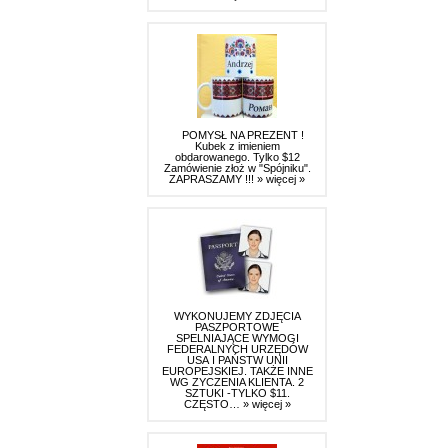
POMYSŁ NA PREZENT !
Kubek z imieniem
obdarowanego. Tylko $12
Zamówienie złoż w "Spójniku".
ZAPRASZAMY !!!
» więcej »
WYKONUJEMY ZDJĘCIA
PASZPORTOWE
SPELNIAJĄCE WYMOGI
FEDERALNYCH URZĘDÓW
USA I PAŃSTW UNII
EUROPEJSKIEJ. TAKŻE INNE
WG ZYCZENIA KLIENTA. 2
SZTUKI -TYLKO $11.
CZĘSTO…
» więcej »