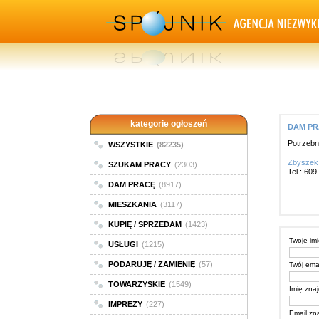
kategorie ogłoszeń
DAM PRA
Potrzebn
WSZYSTKIE
(82235)
Zbyszek
SZUKAM PRACY
(2303)
Tel.: 60
DAM PRACĘ
(8917)
MIESZKANIA
(3117)
KUPIĘ / SPRZEDAM
(1423)
Twoje imi
USŁUGI
(1215)
PODARUJĘ / ZAMIENIĘ
(57)
Twój emai
TOWARZYSKIE
(1549)
Imię zna
IMPREZY
(227)
Email zn