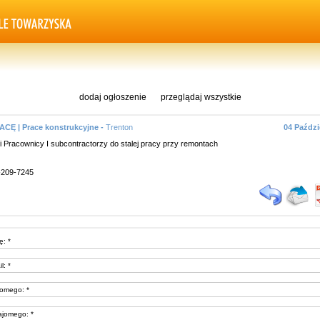
dodaj ogłoszenie
przeglądaj wszystkie
CĘ | Prace konstrukcyjne -
Trenton
04 Paździ
i Pracownicy I subcontractorzy do stalej pracy przy remontach
9-209-7245
ę: *
l: *
jomego: *
ajomego: *