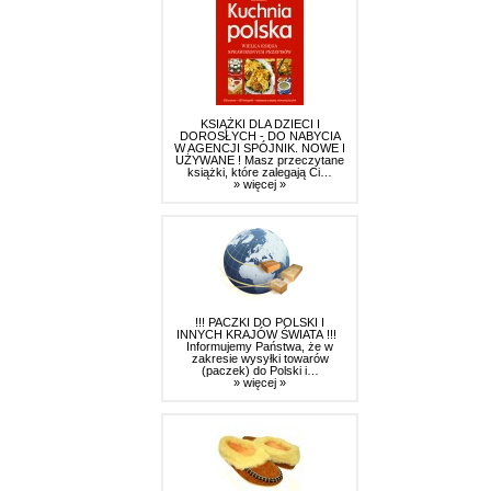
KSIĄŻKI DLA DZIECI I
DOROSŁYCH - DO NABYCIA
W AGENCJI SPÓJNIK. NOWE I
UŻYWANE ! Masz przeczytane
książki, które zalegają Ci…
» więcej »
!!! PACZKI DO POLSKI I
INNYCH KRAJÓW ŚWIATA !!!
Informujemy Państwa, że w
zakresie wysyłki towarów
(paczek) do Polski i…
» więcej »