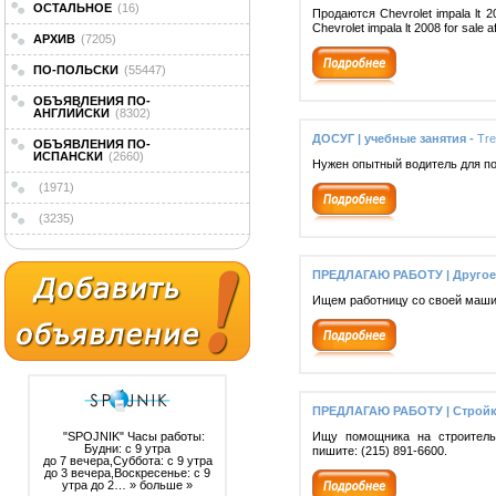
ОСТАЛЬНОЕ
(16)
Продаются Chevrolet impala lt 
Chevrolet impala lt 2008 for sale 
АРХИВ
(7205)
ПО-ПОЛЬСКИ
(55447)
ОБЪЯВЛЕНИЯ ПО-
АНГЛИЙСКИ
(8302)
ДОСУГ | учебные занятия -
Tre
ОБЪЯВЛЕНИЯ ПО-
ИСПАНСКИ
(2660)
Нужен опытный водитель для п
(1971)
(3235)
ПРЕДЛАГАЮ РАБОТУ | Другое
Ищем работницу со своей машин
ПРЕДЛАГАЮ РАБОТУ | Стройк
"SPOJNIK" Часы работы:
Ищу помощника на строительн
Будни: с 9 утра
пишите: (215) 891-6600.
до 7 вечера,Суббота: с 9 утра
до 3 вечера,Воскресенье: с 9
утра до 2…
» больше »