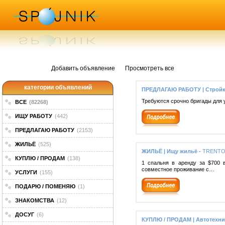
Добавить объявление
Просмотреть все
категории объявлений
ПРЕДЛАГАЮ РАБОТУ | Стройк
Требуются срочно бригады для у
ВСЕ
(82268)
ИЩУ РАБОТУ
(442)
ПРЕДЛАГАЮ РАБОТУ
(2153)
ЖИЛЬЁ
(525)
ЖИЛЬЁ | Ищу жильё -
TRENTO
КУПЛЮ / ПРОДАМ
(138)
1 спальня в аренду за $700 в
совместное проживание с…
УСЛУГИ
(155)
ПОДАРЮ / ПОМЕНЯЮ
(1)
ЗНАКОМСТВА
(12)
ДОСУГ
(6)
КУПЛЮ / ПРОДАМ | Автотехни