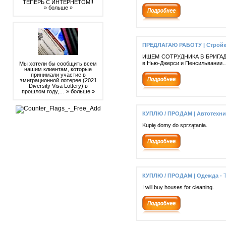
ТЕПЕРЬ С ИНТЕРНЕТОМ!!
» больше »
ПРЕДЛАГАЮ РАБОТУ | Стройк
ИЩЕМ СОТРУДНИКА В БРИГАДУ И
в Нью-Джерси и Пенсильвании
Мы хотели бы сообщить всем
нашим клиентам, которые
принимали участие в
эмиграционной лотерее (2021
Diversity Visa Lottery) в
прошлом году,…
» больше »
КУПЛЮ / ПРОДАМ | Автотехни
Kupię domy do sprzątania.
КУПЛЮ / ПРОДАМ | Одежда -
I will buy houses for cleaning.