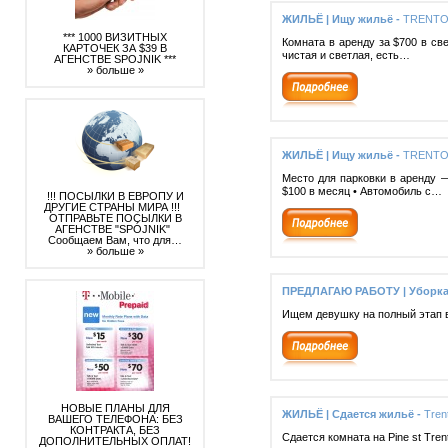
ЖИЛЬЁ | Ищу жильё -
TRENTO
*** 1000 ВИЗИТНЫХ
Комната в аренду за $700 в св
КАРТОЧЕК ЗА $39 В
чистая и светлая, есть…
АГЕНСТВЕ SPOJNIK ***
» больше »
ЖИЛЬЁ | Ищу жильё -
TRENTON
Место для парковки в аренду — 
$100 в месяц • Автомобиль с…
!!! ПОСЫЛКИ В ЕВРОПУ И
ДРУГИЕ СТРАНЫ МИРА !!!
ОТПРАВЬТЕ ПОСЫЛКИ В
АГЕНСТВЕ "SPÓJNIK"
Сообщаем Вам, что для…
» больше »
ПРЕДЛАГАЮ РАБОТУ | Уборка
Ищем девушку на полный этап в
НОВЫЕ ПЛАНЫ ДЛЯ
ЖИЛЬЁ | Сдается жильё -
Tren
ВАШЕГО ТЕЛЕФОНА: БЕЗ
КОНТРАКТА, БЕЗ
Сдается комната на Pine st Tren
ДОПОЛНИТЕЛЬНЫХ ОПЛАТ!