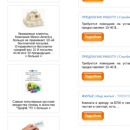
ПРЕДЛАГАЮ РАБОТУ | Стройк
Требуется помощник на уста
предоставляют 15-40 $…
Уважаемые клиенты,
Компания Meest-America
больше не принимает 10-ой
бесплатной посылки.
Отправляется бесплатно
средний вес 11-й посылки,
если все 10 предыдущих…
» больше »
ПРЕДЛАГАЮ РАБОТУ | Стройк
Требуется помощник на уста
предоставляют 15-40 $…
ЖИЛЬЁ | Ищу жильё -
TRENTO
Самые популярные русские
Комната в аренду за $700 в св
лекарства теперь в агенстве
чистая и светлая, есть…
"Spojnik "!!!!
» больше »