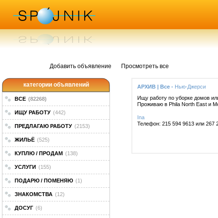
Добавить объявление
Просмотреть все
категории объявлений
АРХИВ | Все -
Нью-Джерси
Ищу работу по уборке домов или
ВСЕ
(82268)
Проживаю в Phila North East и Mor
ИЩУ РАБОТУ
(442)
Ina
Телефон: 215 594 9613 или 267 
ПРЕДЛАГАЮ РАБОТУ
(2153)
ЖИЛЬЁ
(525)
КУПЛЮ / ПРОДАМ
(138)
УСЛУГИ
(155)
ПОДАРЮ / ПОМЕНЯЮ
(1)
ЗНАКОМСТВА
(12)
ДОСУГ
(6)