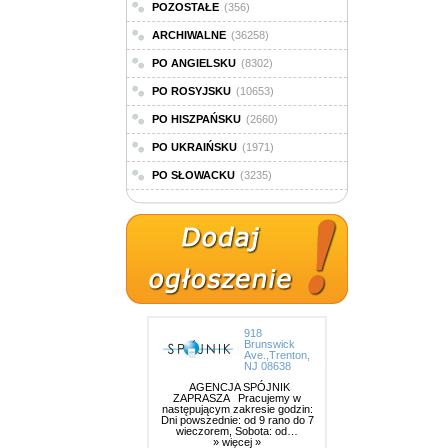
POZOSTAŁE
(356)
ARCHIWALNE
(36258)
PO ANGIELSKU
(8302)
PO ROSYJSKU
(10653)
PO HISZPAŃSKU
(2660)
PO UKRAIŃSKU
(1971)
PO SŁOWACKU
(3235)
918
Brunswick
Ave.,Trenton,
NJ 08638
AGENCJA SPÓJNIK
ZAPRASZA Pracujemy w
następującym zakresie godzin:
Dni powszednie: od 9 rano do 7
wieczorem, Sobota: od…
» więcej »