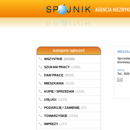
kategorie ogłoszeń
MIESZKA
Sprzedam
WSZYSTKIE
(82268)
driveway
SZUKAM PRACY
(2306)
Anna
Tel.: 60
DAM PRACĘ
(8928)
MIESZKANIA
(3126)
KUPIĘ / SPRZEDAM
(1425)
USŁUGI
(1215)
PODARUJĘ / ZAMIENIĘ
(57)
TOWARZYSKIE
(1549)
IMPREZY
(227)