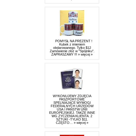
POMYSŁ NA PREZENT !
Kubek z imieniem
obdarowanego. Tylko $12
Zamówienie złoż w "Spójniku".
ZAPRASZAMY !!!
» więcej »
WYKONUJEMY ZDJĘCIA
PASZPORTOWE
SPELNIAJĄCE WYMOGI
FEDERALNYCH URZĘDÓW
USA I PAŃSTW UNII
EUROPEJSKIEJ. TAKŻE INNE
WG ZYCZENIA KLIENTA. 2
SZTUKI -TYLKO $11.
CZĘSTO…
» więcej »