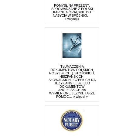
POMYSŁ NA PREZENT.
SPROWADZANE Z POLSKI
KAPCIE GÓRALSKIE DO
NABYCIA W SPÓJNIKU.
» więcej »
TŁUMACZENIA
DOKUMENTÓW POLSKICH,
ROSYJSKICH, ESTOŃSKICH,
HISZPAŃSKICH,
SŁOWACKICH I CZESKICH NA
JĘZYK ANGIELSKI LUB
DOKUMENTÓW
ANGIELSKICH NA
WYMIENIONE JĘZYKI. TAKŻE
POMOC…
» więcej »