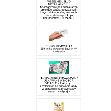
WSZELKIE USŁUGI
NOTARIALNE !!!
Sporządzanie na żądanie stron
projektów aktów, upoważnień i
innych dokumentów, tworzenie
uwierzytelnionych kopii
dokumentów,…
» więcej »
*** 1000 wizytówek za
$39, tylko w Agencji Spojnik ***
» więcej »
TŁUMACZENIE PRAWA JAZDY
UZNAWANE W MOTOR
VEHICLE NJ. Aby byc
zwolnionym ze zdawania jazdy
w egzaminie na prawo jazdy
stanu…
» więcej »