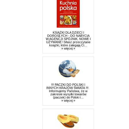
KSIĄŻKI DLA DZIECI I
DOROSŁYCH - DO NABYCIA
W AGENCJI SPÓJNIK. NOWE I
UŻYWANE ! Masz przeczytane
książki, które zalegają Ci…
» więcej »
!!! PACZKI DO POLSKI I
INNYCH KRAJÓW ŚWIATA !!!
Informujemy Państwa, że w
zakresie wysyłki towarów
(paczek) do Polski i…
» więcej »