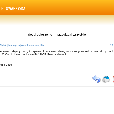
dodaj ogłoszenie
przeglądaj wszystkie
NIA | Na wynajem -
Levittown, PA
23
 wolno stajacy dom,3 sypialnie,1 lazienka, dining room,living room,kuchnia, duzy back
. 28 Orchid Lane, Levittown PA 19055. Prosze dzwonic.
9-558-9815