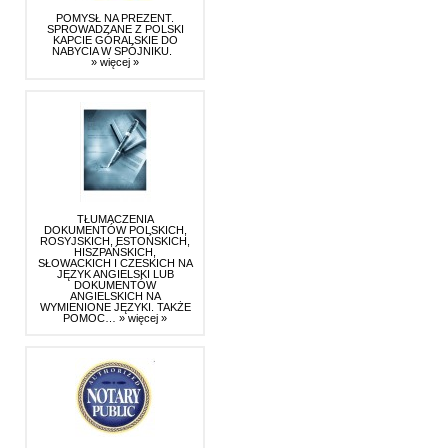
POMYSŁ NA PREZENT.
SPROWADZANE Z POLSKI
KAPCIE GÓRALSKIE DO
NABYCIA W SPÓJNIKU.
» więcej »
TŁUMACZENIA
DOKUMENTÓW POLSKICH,
ROSYJSKICH, ESTOŃSKICH,
HISZPAŃSKICH,
SŁOWACKICH I CZESKICH NA
JĘZYK ANGIELSKI LUB
DOKUMENTÓW
ANGIELSKICH NA
WYMIENIONE JĘZYKI. TAKŻE
POMOC…
» więcej »