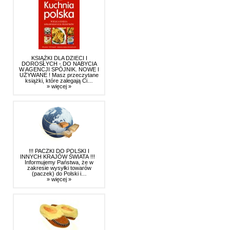
KSIĄŻKI DLA DZIECI I
DOROSŁYCH - DO NABYCIA
W AGENCJI SPÓJNIK. NOWE I
UŻYWANE ! Masz przeczytane
książki, które zalegają Ci…
» więcej »
!!! PACZKI DO POLSKI I
INNYCH KRAJÓW ŚWIATA !!!
Informujemy Państwa, że w
zakresie wysyłki towarów
(paczek) do Polski i…
» więcej »