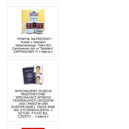
POMYSŁ NA PREZENT !
Kubek z imieniem
obdarowanego. Tylko $12
Zamówienie złoż w "Spójniku".
ZAPRASZAMY !!!
» więcej »
WYKONUJEMY ZDJĘCIA
PASZPORTOWE
SPELNIAJĄCE WYMOGI
FEDERALNYCH URZĘDÓW
USA I PAŃSTW UNII
EUROPEJSKIEJ. TAKŻE INNE
WG ZYCZENIA KLIENTA. 2
SZTUKI -TYLKO $11.
CZĘSTO…
» więcej »