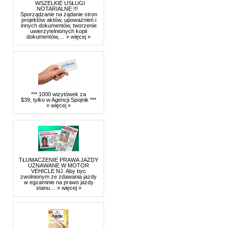
WSZELKIE USŁUGI
NOTARIALNE !!!
Sporządzanie na żądanie stron
projektów aktów, upoważnień i
innych dokumentów, tworzenie
uwierzytelnionych kopii
dokumentów,…
» więcej »
*** 1000 wizytówek za
$39, tylko w Agencji Spojnik ***
» więcej »
TŁUMACZENIE PRAWA JAZDY
UZNAWANE W MOTOR
VEHICLE NJ. Aby byc
zwolnionym ze zdawania jazdy
w egzaminie na prawo jazdy
stanu…
» więcej »