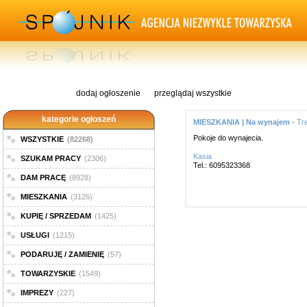
dodaj ogłoszenie
przeglądaj wszystkie
kategorie ogłoszeń
MIESZKANIA | Na wynajem -
Tr
Pokoje do wynajecia.
WSZYSTKIE
(82268)
Kasia
SZUKAM PRACY
(2306)
Tel.: 6095323368
DAM PRACĘ
(8928)
MIESZKANIA
(3126)
KUPIĘ / SPRZEDAM
(1425)
USŁUGI
(1215)
PODARUJĘ / ZAMIENIĘ
(57)
TOWARZYSKIE
(1549)
IMPREZY
(227)