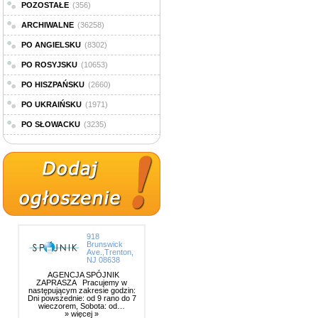
POZOSTAŁE
(356)
ARCHIWALNE
(36258)
PO ANGIELSKU
(8302)
PO ROSYJSKU
(10653)
PO HISZPAŃSKU
(2660)
PO UKRAIŃSKU
(1971)
PO SŁOWACKU
(3235)
918
Brunswick
Ave.,Trenton,
NJ 08638
AGENCJA SPÓJNIK
ZAPRASZA Pracujemy w
następującym zakresie godzin:
Dni powszednie: od 9 rano do 7
wieczorem, Sobota: od…
» więcej »