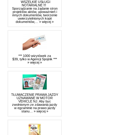
WSZELKIE USŁUGI
NOTARIALNE !!!
Sporządzanie na żądanie stron
projektów aktów, upoważnień i
innych dokumentów, tworzenie
uwierzytelnionych kopii
dokumentów,…
» więcej »
*** 1000 wizytówek za
$39, tylko w Agencji Spojnik ***
» więcej »
TŁUMACZENIE PRAWA JAZDY
UZNAWANE W MOTOR
VEHICLE NJ. Aby byc
zwolnionym ze zdawania jazdy
w egzaminie na prawo jazdy
stanu…
» więcej »