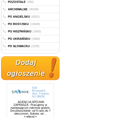
POZOSTAŁE
(356)
ARCHIWALNE
(36258)
PO ANGIELSKU
(8301)
PO ROSYJSKU
(10648)
PO HISZPAŃSKU
(2660)
PO UKRAIŃSKU
(1969)
PO SŁOWACKU
(3235)
918
Brunswick
Ave.,Trenton,
NJ 08638
AGENCJA SPÓJNIK
ZAPRASZA Pracujemy w
następującym zakresie godzin:
Dni powszednie: od 9 rano do 7
wieczorem, Sobota: od…
» więcej »