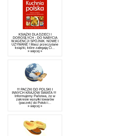
KSIĄŻKI DLA DZIECI I
DOROSŁYCH - DO NABYCIA
W AGENCJI SPÓJNIK. NOWE I
UŻYWANE ! Masz przeczytane
książki, które zalegają Ci…
» więcej »
!!! PACZKI DO POLSKI I
INNYCH KRAJÓW ŚWIATA !!!
Informujemy Państwa, że w
zakresie wysyłki towarów
(paczek) do Polski i…
» więcej »