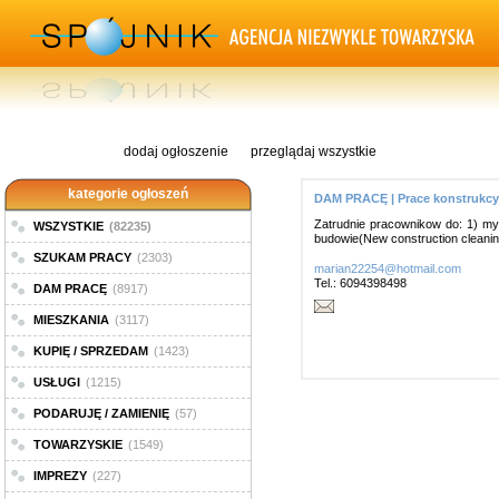
dodaj ogłoszenie
przeglądaj wszystkie
kategorie ogłoszeń
DAM PRACĘ | Prace konstrukcy
Zatrudnie pracownikow do: 1) m
WSZYSTKIE
(82235)
budowie(New construction cleani
SZUKAM PRACY
(2303)
marian22254@hotmail.com
Tel.: 6094398498
DAM PRACĘ
(8917)
MIESZKANIA
(3117)
KUPIĘ / SPRZEDAM
(1423)
USŁUGI
(1215)
PODARUJĘ / ZAMIENIĘ
(57)
TOWARZYSKIE
(1549)
IMPREZY
(227)