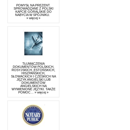
POMYSŁ NA PREZENT.
SPROWADZANE Z POLSKI
KAPCIE GÓRALSKIE DO
NABYCIA W SPÓJNIKU.
» więcej »
TŁUMACZENIA
DOKUMENTÓW POLSKICH,
ROSYJSKICH, ESTOŃSKICH,
HISZPAŃSKICH,
SŁOWACKICH I CZESKICH NA
JĘZYK ANGIELSKI LUB
DOKUMENTÓW
ANGIELSKICH NA
WYMIENIONE JĘZYKI. TAKŻE
POMOC…
» więcej »