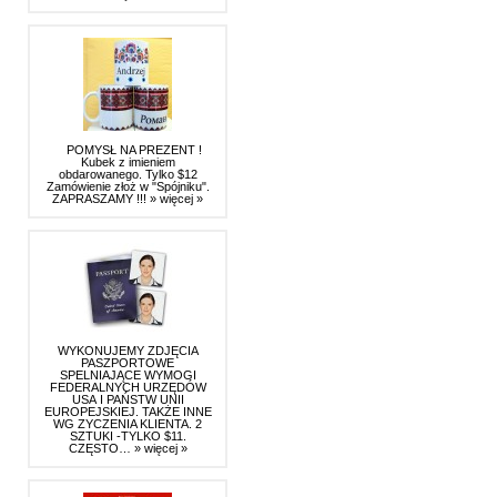
POMYSŁ NA PREZENT !
Kubek z imieniem
obdarowanego. Tylko $12
Zamówienie złoż w "Spójniku".
ZAPRASZAMY !!!
» więcej »
WYKONUJEMY ZDJĘCIA
PASZPORTOWE
SPELNIAJĄCE WYMOGI
FEDERALNYCH URZĘDÓW
USA I PAŃSTW UNII
EUROPEJSKIEJ. TAKŻE INNE
WG ZYCZENIA KLIENTA. 2
SZTUKI -TYLKO $11.
CZĘSTO…
» więcej »