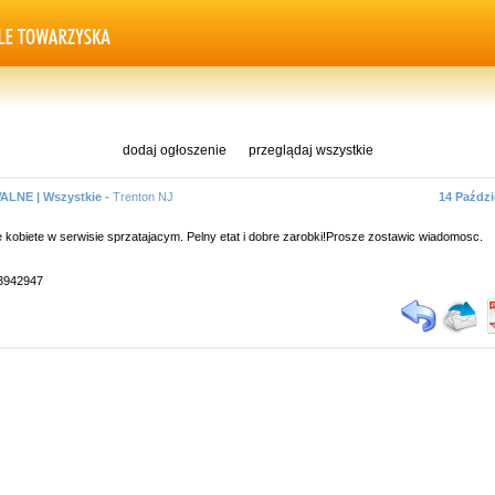
dodaj ogłoszenie
przeglądaj wszystkie
LNE | Wszystkie -
Trenton NJ
14 Paździ
e kobiete w serwisie sprzatajacym. Pelny etat i dobre zarobki!Prosze zostawic wiadomosc.
93942947