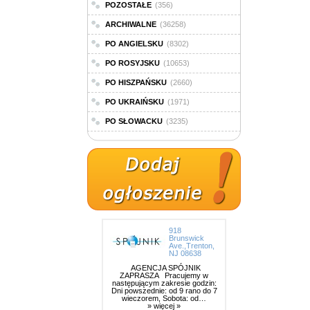
POZOSTAŁE
(356)
ARCHIWALNE
(36258)
PO ANGIELSKU
(8302)
PO ROSYJSKU
(10653)
PO HISZPAŃSKU
(2660)
PO UKRAIŃSKU
(1971)
PO SŁOWACKU
(3235)
918
Brunswick
Ave.,Trenton,
NJ 08638
AGENCJA SPÓJNIK
ZAPRASZA Pracujemy w
następującym zakresie godzin:
Dni powszednie: od 9 rano do 7
wieczorem, Sobota: od…
» więcej »