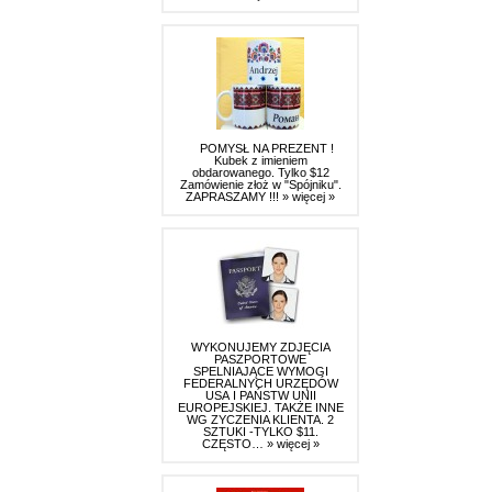
POMYSŁ NA PREZENT !
Kubek z imieniem
obdarowanego. Tylko $12
Zamówienie złoż w "Spójniku".
ZAPRASZAMY !!!
» więcej »
WYKONUJEMY ZDJĘCIA
PASZPORTOWE
SPELNIAJĄCE WYMOGI
FEDERALNYCH URZĘDÓW
USA I PAŃSTW UNII
EUROPEJSKIEJ. TAKŻE INNE
WG ZYCZENIA KLIENTA. 2
SZTUKI -TYLKO $11.
CZĘSTO…
» więcej »