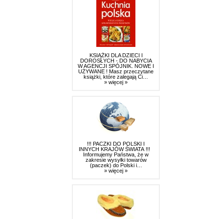
KSIĄŻKI DLA DZIECI I
DOROSŁYCH - DO NABYCIA
W AGENCJI SPÓJNIK. NOWE I
UŻYWANE ! Masz przeczytane
książki, które zalegają Ci…
» więcej »
!!! PACZKI DO POLSKI I
INNYCH KRAJÓW ŚWIATA !!!
Informujemy Państwa, że w
zakresie wysyłki towarów
(paczek) do Polski i…
» więcej »