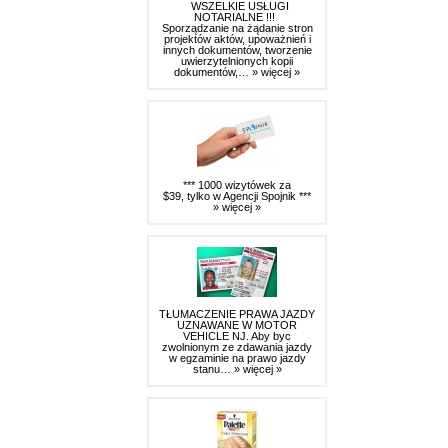
WSZELKIE USŁUGI
NOTARIALNE !!!
Sporządzanie na żądanie stron
projektów aktów, upoważnień i
innych dokumentów, tworzenie
uwierzytelnionych kopii
dokumentów,…
» więcej »
*** 1000 wizytówek za
$39, tylko w Agencji Spojnik ***
» więcej »
TŁUMACZENIE PRAWA JAZDY
UZNAWANE W MOTOR
VEHICLE NJ. Aby byc
zwolnionym ze zdawania jazdy
w egzaminie na prawo jazdy
stanu…
» więcej »