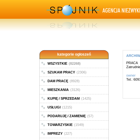
kategorie ogłoszeń
ARCHIWA
PRACA
WSZYSTKIE
(82268)
Zatrudni
SZUKAM PRACY
(2306)
owner
Tel.: 60
DAM PRACĘ
(8928)
MIESZKANIA
(3126)
KUPIĘ / SPRZEDAM
(1425)
USŁUGI
(1215)
PODARUJĘ / ZAMIENIĘ
(57)
TOWARZYSKIE
(1549)
IMPREZY
(227)