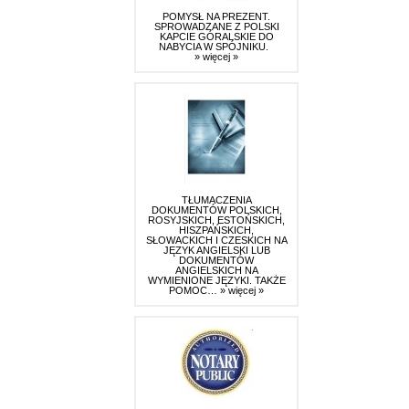
POMYSŁ NA PREZENT.
SPROWADZANE Z POLSKI
KAPCIE GÓRALSKIE DO
NABYCIA W SPÓJNIKU.
» więcej »
TŁUMACZENIA
DOKUMENTÓW POLSKICH,
ROSYJSKICH, ESTOŃSKICH,
HISZPAŃSKICH,
SŁOWACKICH I CZESKICH NA
JĘZYK ANGIELSKI LUB
DOKUMENTÓW
ANGIELSKICH NA
WYMIENIONE JĘZYKI. TAKŻE
POMOC…
» więcej »