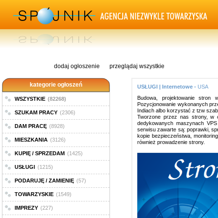
dodaj ogłoszenie
przeglądaj wszystkie
kategorie ogłoszeń
USŁUGI | Internetowe -
USA
Budowa, projektowanie stron 
WSZYSTKIE
(82268)
Pozycjonowanie wykonanych przez
Indiach albo korzystać z tzw szab
SZUKAM PRACY
(2306)
Tworzone przez nas strony, w o
dedykowanych maszynach VPS z
DAM PRACĘ
(8928)
serwisu zawarte są: poprawki, s
kopie bezpieczeństwa, monitorin
MIESZKANIA
(3126)
również prowadzenie strony.
KUPIĘ / SPRZEDAM
(1425)
USŁUGI
(1215)
PODARUJĘ / ZAMIENIĘ
(57)
TOWARZYSKIE
(1549)
IMPREZY
(227)