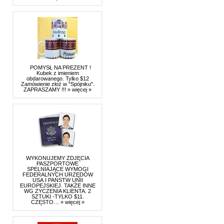
POMYSŁ NA PREZENT !
Kubek z imieniem
obdarowanego. Tylko $12
Zamówienie złoż w "Spójniku".
ZAPRASZAMY !!!
» więcej »
WYKONUJEMY ZDJĘCIA
PASZPORTOWE
SPELNIAJĄCE WYMOGI
FEDERALNYCH URZĘDÓW
USA I PAŃSTW UNII
EUROPEJSKIEJ. TAKŻE INNE
WG ZYCZENIA KLIENTA. 2
SZTUKI -TYLKO $11.
CZĘSTO…
» więcej »