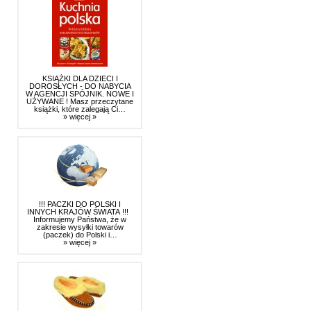
KSIĄŻKI DLA DZIECI I
DOROSŁYCH - DO NABYCIA
W AGENCJI SPÓJNIK. NOWE I
UŻYWANE ! Masz przeczytane
książki, które zalegają Ci…
» więcej »
!!! PACZKI DO POLSKI I
INNYCH KRAJÓW ŚWIATA !!!
Informujemy Państwa, że w
zakresie wysyłki towarów
(paczek) do Polski i…
» więcej »