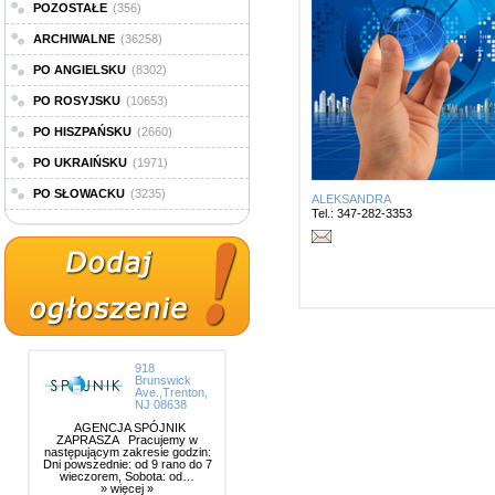
POZOSTAŁE
(356)
ARCHIWALNE
(36258)
PO ANGIELSKU
(8302)
PO ROSYJSKU
(10653)
PO HISZPAŃSKU
(2660)
PO UKRAIŃSKU
(1971)
PO SŁOWACKU
(3235)
ALEKSANDRA
Tel.: 347-282-3353
918
Brunswick
Ave.,Trenton,
NJ 08638
AGENCJA SPÓJNIK
ZAPRASZA Pracujemy w
następującym zakresie godzin:
Dni powszednie: od 9 rano do 7
wieczorem, Sobota: od…
» więcej »