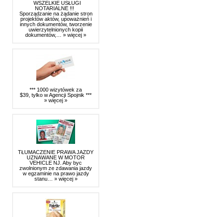
WSZELKIE USŁUGI
NOTARIALNE !!!
Sporządzanie na żądanie stron
projektów aktów, upoważnień i
innych dokumentów, tworzenie
uwierzytelnionych kopii
dokumentów,…
» więcej »
*** 1000 wizytówek za
$39, tylko w Agencji Spojnik ***
» więcej »
TŁUMACZENIE PRAWA JAZDY
UZNAWANE W MOTOR
VEHICLE NJ. Aby byc
zwolnionym ze zdawania jazdy
w egzaminie na prawo jazdy
stanu…
» więcej »