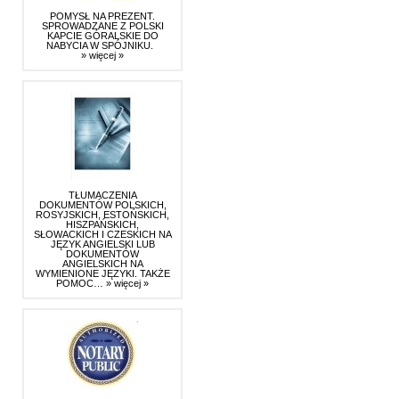
POMYSŁ NA PREZENT.
SPROWADZANE Z POLSKI
KAPCIE GÓRALSKIE DO
NABYCIA W SPÓJNIKU.
» więcej »
TŁUMACZENIA
DOKUMENTÓW POLSKICH,
ROSYJSKICH, ESTOŃSKICH,
HISZPAŃSKICH,
SŁOWACKICH I CZESKICH NA
JĘZYK ANGIELSKI LUB
DOKUMENTÓW
ANGIELSKICH NA
WYMIENIONE JĘZYKI. TAKŻE
POMOC…
» więcej »