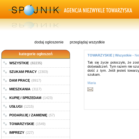
dodaj ogłoszenie
przeglądaj wszystkie
kategorie ogłoszeń
TOWARZYSKIE | Wszystkie -
Ne
Tak się życie potoczyło, że zo
WSZYSTKIE
(82235)
doświadczeń. Tym razem nie szuk
dość z tym. Jeśli jesteś towarz
SZUKAM PRACY
(2303)
szukam.
DAM PRACĘ
(8917)
Maria
MIESZKANIA
(3117)
KUPIĘ / SPRZEDAM
(1423)
USŁUGI
(1215)
PODARUJĘ / ZAMIENIĘ
(57)
TOWARZYSKIE
(1549)
IMPREZY
(227)