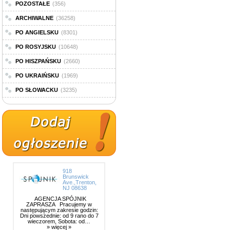
POZOSTAŁE
(356)
ARCHIWALNE
(36258)
PO ANGIELSKU
(8301)
PO ROSYJSKU
(10648)
PO HISZPAŃSKU
(2660)
PO UKRAIŃSKU
(1969)
PO SŁOWACKU
(3235)
918
Brunswick
Ave.,Trenton,
NJ 08638
AGENCJA SPÓJNIK
ZAPRASZA Pracujemy w
następującym zakresie godzin:
Dni powszednie: od 9 rano do 7
wieczorem, Sobota: od…
» więcej »