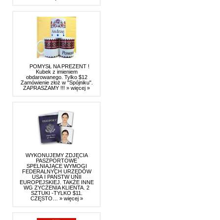
POMYSŁ NA PREZENT !
Kubek z imieniem
obdarowanego. Tylko $12
Zamówienie złoż w "Spójniku".
ZAPRASZAMY !!!
» więcej »
WYKONUJEMY ZDJĘCIA
PASZPORTOWE
SPELNIAJĄCE WYMOGI
FEDERALNYCH URZĘDÓW
USA I PAŃSTW UNII
EUROPEJSKIEJ. TAKŻE INNE
WG ZYCZENIA KLIENTA. 2
SZTUKI -TYLKO $11.
CZĘSTO…
» więcej »