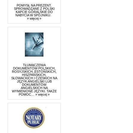
POMYSŁ NA PREZENT.
SPROWADZANE Z POLSKI
KAPCIE GÓRALSKIE DO
NABYCIA W SPÓJNIKU.
» więcej »
TŁUMACZENIA
DOKUMENTÓW POLSKICH,
ROSYJSKICH, ESTOŃSKICH,
HISZPAŃSKICH,
SŁOWACKICH I CZESKICH NA
JĘZYK ANGIELSKI LUB
DOKUMENTÓW
ANGIELSKICH NA
WYMIENIONE JĘZYKI. TAKŻE
POMOC…
» więcej »