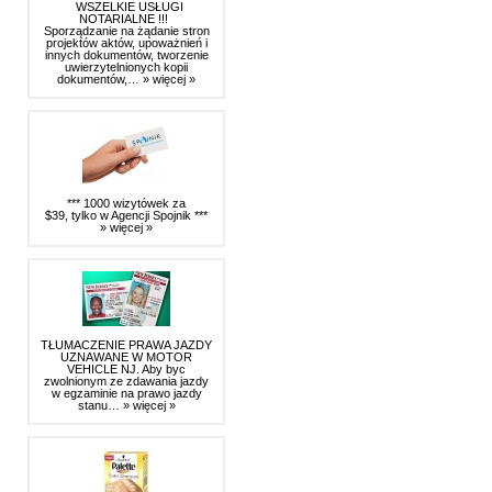
WSZELKIE USŁUGI
NOTARIALNE !!!
Sporządzanie na żądanie stron
projektów aktów, upoważnień i
innych dokumentów, tworzenie
uwierzytelnionych kopii
dokumentów,…
» więcej »
*** 1000 wizytówek za
$39, tylko w Agencji Spojnik ***
» więcej »
TŁUMACZENIE PRAWA JAZDY
UZNAWANE W MOTOR
VEHICLE NJ. Aby byc
zwolnionym ze zdawania jazdy
w egzaminie na prawo jazdy
stanu…
» więcej »