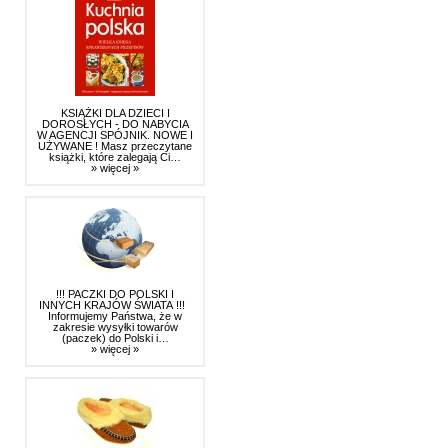
KSIĄŻKI DLA DZIECI I
DOROSŁYCH - DO NABYCIA
W AGENCJI SPÓJNIK. NOWE I
UŻYWANE ! Masz przeczytane
książki, które zalegają Ci…
» więcej »
!!! PACZKI DO POLSKI I
INNYCH KRAJÓW ŚWIATA !!!
Informujemy Państwa, że w
zakresie wysyłki towarów
(paczek) do Polski i…
» więcej »