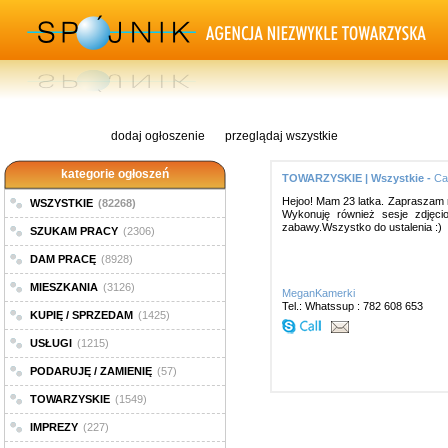
dodaj ogłoszenie
przeglądaj wszystkie
kategorie ogłoszeń
TOWARZYSKIE | Wszystkie -
Ca
Hejoo! Mam 23 latka. Zapraszam 
WSZYSTKIE
(82268)
Wykonuję również sesje zdjęci
zabawy.Wszystko do ustalenia :)
SZUKAM PRACY
(2306)
DAM PRACĘ
(8928)
MIESZKANIA
(3126)
MeganKamerki
Tel.: Whatssup : 782 608 653
KUPIĘ / SPRZEDAM
(1425)
USŁUGI
(1215)
PODARUJĘ / ZAMIENIĘ
(57)
TOWARZYSKIE
(1549)
IMPREZY
(227)