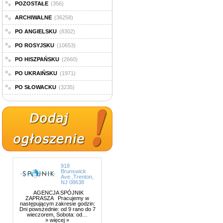
POZOSTAŁE
(356)
ARCHIWALNE
(36258)
PO ANGIELSKU
(8302)
PO ROSYJSKU
(10653)
PO HISZPAŃSKU
(2660)
PO UKRAIŃSKU
(1971)
PO SŁOWACKU
(3235)
918
Brunswick
Ave.,Trenton,
NJ 08638
AGENCJA SPÓJNIK
ZAPRASZA Pracujemy w
następującym zakresie godzin:
Dni powszednie: od 9 rano do 7
wieczorem, Sobota: od…
» więcej »