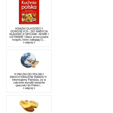
KSIĄŻKI DLA DZIECI I
DOROSŁYCH - DO NABYCIA
W AGENCJI SPÓJNIK. NOWE I
UŻYWANE ! Masz przeczytane
książki, które zalegają Ci…
» więcej »
!!! PACZKI DO POLSKI I
INNYCH KRAJÓW ŚWIATA !!!
Informujemy Państwa, że w
zakresie wysyłki towarów
(paczek) do Polski i…
» więcej »