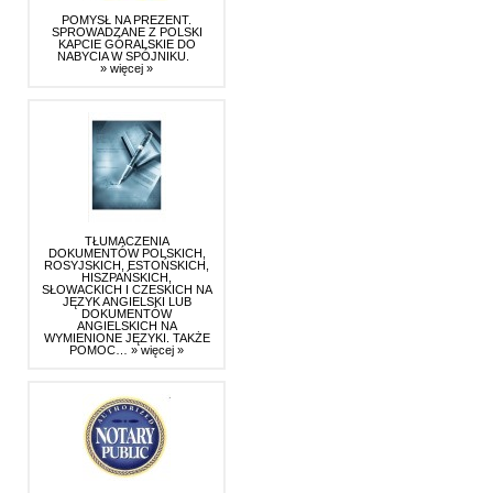
POMYSŁ NA PREZENT.
SPROWADZANE Z POLSKI
KAPCIE GÓRALSKIE DO
NABYCIA W SPÓJNIKU.
» więcej »
TŁUMACZENIA
DOKUMENTÓW POLSKICH,
ROSYJSKICH, ESTOŃSKICH,
HISZPAŃSKICH,
SŁOWACKICH I CZESKICH NA
JĘZYK ANGIELSKI LUB
DOKUMENTÓW
ANGIELSKICH NA
WYMIENIONE JĘZYKI. TAKŻE
POMOC…
» więcej »