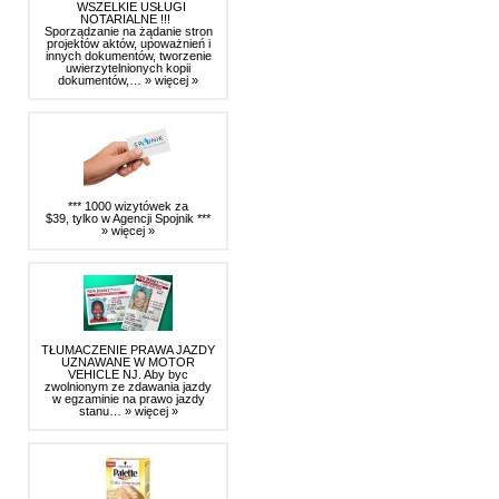
WSZELKIE USŁUGI
NOTARIALNE !!!
Sporządzanie na żądanie stron
projektów aktów, upoważnień i
innych dokumentów, tworzenie
uwierzytelnionych kopii
dokumentów,…
» więcej »
*** 1000 wizytówek za
$39, tylko w Agencji Spojnik ***
» więcej »
TŁUMACZENIE PRAWA JAZDY
UZNAWANE W MOTOR
VEHICLE NJ. Aby byc
zwolnionym ze zdawania jazdy
w egzaminie na prawo jazdy
stanu…
» więcej »