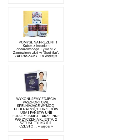
POMYSŁ NA PREZENT !
Kubek z imieniem
obdarowanego. Tylko $12
Zamówienie złoż w "Spójniku".
ZAPRASZAMY !!!
» więcej »
WYKONUJEMY ZDJĘCIA
PASZPORTOWE
SPELNIAJĄCE WYMOGI
FEDERALNYCH URZĘDÓW
USA I PAŃSTW UNII
EUROPEJSKIEJ. TAKŻE INNE
WG ZYCZENIA KLIENTA. 2
SZTUKI -TYLKO $11.
CZĘSTO…
» więcej »