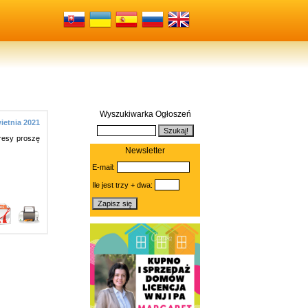
Wyszukiwarka Ogłoszeń
ietnia 2021
resy proszę
Newsletter
E-mail:
Ile jest trzy + dwa: