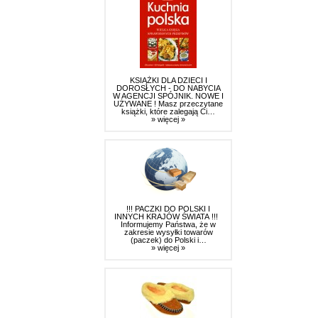
KSIĄŻKI DLA DZIECI I
DOROSŁYCH - DO NABYCIA
W AGENCJI SPÓJNIK. NOWE I
UŻYWANE ! Masz przeczytane
książki, które zalegają Ci…
» więcej »
!!! PACZKI DO POLSKI I
INNYCH KRAJÓW ŚWIATA !!!
Informujemy Państwa, że w
zakresie wysyłki towarów
(paczek) do Polski i…
» więcej »