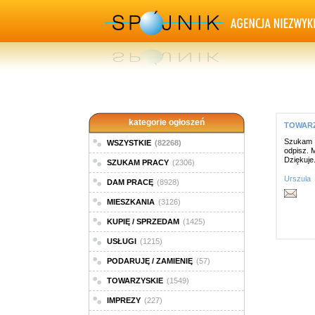
kategorie ogłoszeń
TOWARZY
Szukam p
WSZYSTKIE
(82268)
odpisz. 
Dziękuje
SZUKAM PRACY
(2306)
Urszula
DAM PRACĘ
(8928)
MIESZKANIA
(3126)
KUPIĘ / SPRZEDAM
(1425)
USŁUGI
(1215)
PODARUJĘ / ZAMIENIĘ
(57)
TOWARZYSKIE
(1549)
IMPREZY
(227)