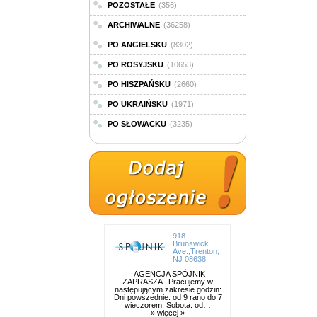
POZOSTAŁE
(356)
ARCHIWALNE
(36258)
PO ANGIELSKU
(8302)
PO ROSYJSKU
(10653)
PO HISZPAŃSKU
(2660)
PO UKRAIŃSKU
(1971)
PO SŁOWACKU
(3235)
918
Brunswick
Ave.,Trenton,
NJ 08638
AGENCJA SPÓJNIK
ZAPRASZA Pracujemy w
następującym zakresie godzin:
Dni powszednie: od 9 rano do 7
wieczorem, Sobota: od…
» więcej »