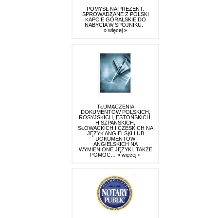
POMYSŁ NA PREZENT.
SPROWADZANE Z POLSKI
KAPCIE GÓRALSKIE DO
NABYCIA W SPÓJNIKU.
» więcej »
TŁUMACZENIA
DOKUMENTÓW POLSKICH,
ROSYJSKICH, ESTOŃSKICH,
HISZPAŃSKICH,
SŁOWACKICH I CZESKICH NA
JĘZYK ANGIELSKI LUB
DOKUMENTÓW
ANGIELSKICH NA
WYMIENIONE JĘZYKI. TAKŻE
POMOC…
» więcej »