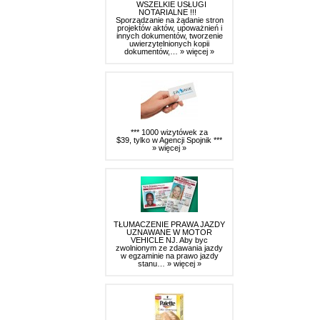
WSZELKIE USŁUGI
NOTARIALNE !!!
Sporządzanie na żądanie stron
projektów aktów, upoważnień i
innych dokumentów, tworzenie
uwierzytelnionych kopii
dokumentów,…
» więcej »
*** 1000 wizytówek za
$39, tylko w Agencji Spojnik ***
» więcej »
TŁUMACZENIE PRAWA JAZDY
UZNAWANE W MOTOR
VEHICLE NJ. Aby byc
zwolnionym ze zdawania jazdy
w egzaminie na prawo jazdy
stanu…
» więcej »