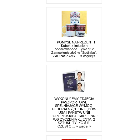
POMYSŁ NA PREZENT !
Kubek z imieniem
obdarowanego. Tylko $12
Zamówienie złoż w "Spójniku".
ZAPRASZAMY !!!
» więcej »
WYKONUJEMY ZDJĘCIA
PASZPORTOWE
SPELNIAJĄCE WYMOGI
FEDERALNYCH URZĘDÓW
USA I PAŃSTW UNII
EUROPEJSKIEJ. TAKŻE INNE
WG ZYCZENIA KLIENTA. 2
SZTUKI -TYLKO $11.
CZĘSTO…
» więcej »