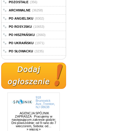
POZOSTAŁE
(356)
ARCHIWALNE
(36258)
PO ANGIELSKU
(8302)
PO ROSYJSKU
(10653)
PO HISZPAŃSKU
(2660)
PO UKRAIŃSKU
(1971)
PO SŁOWACKU
(3235)
918
Brunswick
Ave.,Trenton,
NJ 08638
AGENCJA SPÓJNIK
ZAPRASZA Pracujemy w
następującym zakresie godzin:
Dni powszednie: od 9 rano do 7
wieczorem, Sobota: od…
» więcej »