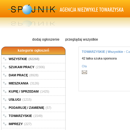
dodaj ogłoszenie
przeglądaj wszystkie
kategorie ogłoszeń
TOWARZYSKIE | Wszystkie -
Ca
42 latka szuka sponsora
WSZYSTKIE
(82268)
Ola
SZUKAM PRACY
(2306)
DAM PRACĘ
(8928)
MIESZKANIA
(3126)
KUPIĘ / SPRZEDAM
(1425)
USŁUGI
(1215)
PODARUJĘ / ZAMIENIĘ
(57)
TOWARZYSKIE
(1549)
IMPREZY
(227)