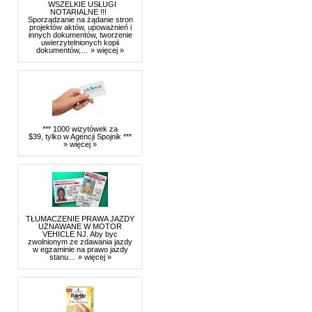
WSZELKIE USŁUGI
NOTARIALNE !!!
Sporządzanie na żądanie stron
projektów aktów, upoważnień i
innych dokumentów, tworzenie
uwierzytelnionych kopii
dokumentów,…
» więcej »
*** 1000 wizytówek za
$39, tylko w Agencji Spojnik ***
» więcej »
TŁUMACZENIE PRAWA JAZDY
UZNAWANE W MOTOR
VEHICLE NJ. Aby byc
zwolnionym ze zdawania jazdy
w egzaminie na prawo jazdy
stanu…
» więcej »