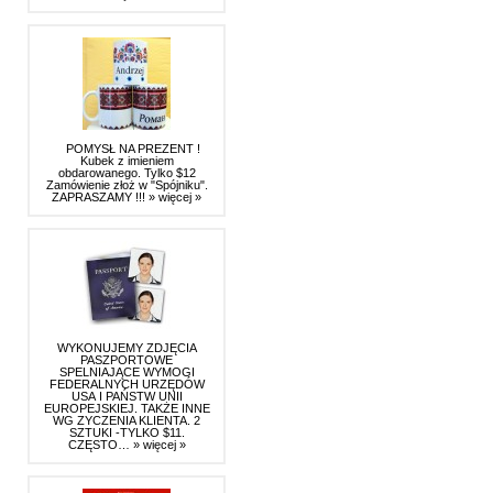
POMYSŁ NA PREZENT !
Kubek z imieniem
obdarowanego. Tylko $12
Zamówienie złoż w "Spójniku".
ZAPRASZAMY !!!
» więcej »
WYKONUJEMY ZDJĘCIA
PASZPORTOWE
SPELNIAJĄCE WYMOGI
FEDERALNYCH URZĘDÓW
USA I PAŃSTW UNII
EUROPEJSKIEJ. TAKŻE INNE
WG ZYCZENIA KLIENTA. 2
SZTUKI -TYLKO $11.
CZĘSTO…
» więcej »