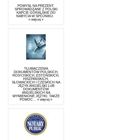
POMYSŁ NA PREZENT.
SPROWADZANE Z POLSKI
KAPCIE GÓRALSKIE DO
NABYCIA W SPÓJNIKU.
» więcej »
TŁUMACZENIA
DOKUMENTÓW POLSKICH,
ROSYJSKICH, ESTOŃSKICH,
HISZPAŃSKICH,
SŁOWACKICH I CZESKICH NA
JĘZYK ANGIELSKI LUB
DOKUMENTÓW
ANGIELSKICH NA
WYMIENIONE JĘZYKI. TAKŻE
POMOC…
» więcej »