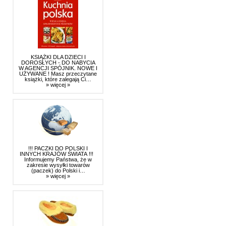
KSIĄŻKI DLA DZIECI I
DOROSŁYCH - DO NABYCIA
W AGENCJI SPÓJNIK. NOWE I
UŻYWANE ! Masz przeczytane
książki, które zalegają Ci…
» więcej »
!!! PACZKI DO POLSKI I
INNYCH KRAJÓW ŚWIATA !!!
Informujemy Państwa, że w
zakresie wysyłki towarów
(paczek) do Polski i…
» więcej »