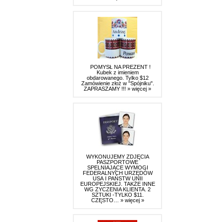
POMYSŁ NA PREZENT !
Kubek z imieniem
obdarowanego. Tylko $12
Zamówienie złoż w "Spójniku".
ZAPRASZAMY !!!
» więcej »
WYKONUJEMY ZDJĘCIA
PASZPORTOWE
SPELNIAJĄCE WYMOGI
FEDERALNYCH URZĘDÓW
USA I PAŃSTW UNII
EUROPEJSKIEJ. TAKŻE INNE
WG ZYCZENIA KLIENTA. 2
SZTUKI -TYLKO $11.
CZĘSTO…
» więcej »