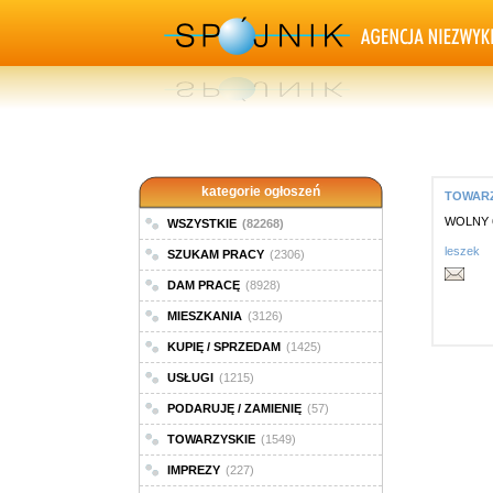
kategorie ogłoszeń
TOWARZY
WOLNY 
WSZYSTKIE
(82268)
leszek
SZUKAM PRACY
(2306)
DAM PRACĘ
(8928)
MIESZKANIA
(3126)
KUPIĘ / SPRZEDAM
(1425)
USŁUGI
(1215)
PODARUJĘ / ZAMIENIĘ
(57)
TOWARZYSKIE
(1549)
IMPREZY
(227)