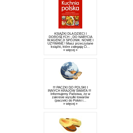
KSIĄŻKI DLA DZIECI I
DOROSŁYCH - DO NABYCIA
W AGENCJI SPÓJNIK. NOWE I
UŻYWANE ! Masz przeczytane
książki, które zalegają Ci…
» więcej »
!!! PACZKI DO POLSKI I
INNYCH KRAJÓW ŚWIATA !!!
Informujemy Państwa, że w
zakresie wysyłki towarów
(paczek) do Polski i…
» więcej »