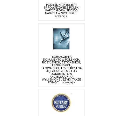
POMYSŁ NA PREZENT.
SPROWADZANE Z POLSKI
KAPCIE GÓRALSKIE DO
NABYCIA W SPÓJNIKU.
» więcej »
TŁUMACZENIA
DOKUMENTÓW POLSKICH,
ROSYJSKICH, ESTOŃSKICH,
HISZPAŃSKICH,
SŁOWACKICH I CZESKICH NA
JĘZYK ANGIELSKI LUB
DOKUMENTÓW
ANGIELSKICH NA
WYMIENIONE JĘZYKI. TAKŻE
POMOC…
» więcej »