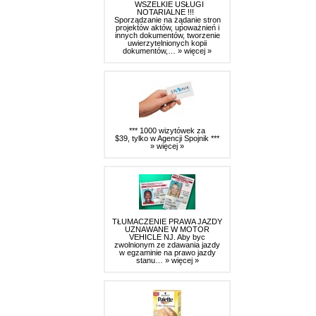
WSZELKIE USŁUGI
NOTARIALNE !!!
Sporządzanie na żądanie stron
projektów aktów, upoważnień i
innych dokumentów, tworzenie
uwierzytelnionych kopii
dokumentów,…
» więcej »
*** 1000 wizytówek za
$39, tylko w Agencji Spojnik ***
» więcej »
TŁUMACZENIE PRAWA JAZDY
UZNAWANE W MOTOR
VEHICLE NJ. Aby byc
zwolnionym ze zdawania jazdy
w egzaminie na prawo jazdy
stanu…
» więcej »