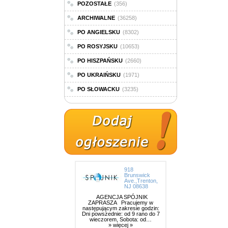
POZOSTAŁE
(356)
ARCHIWALNE
(36258)
PO ANGIELSKU
(8302)
PO ROSYJSKU
(10653)
PO HISZPAŃSKU
(2660)
PO UKRAIŃSKU
(1971)
PO SŁOWACKU
(3235)
918
Brunswick
Ave.,Trenton,
NJ 08638
AGENCJA SPÓJNIK
ZAPRASZA Pracujemy w
następującym zakresie godzin:
Dni powszednie: od 9 rano do 7
wieczorem, Sobota: od…
» więcej »