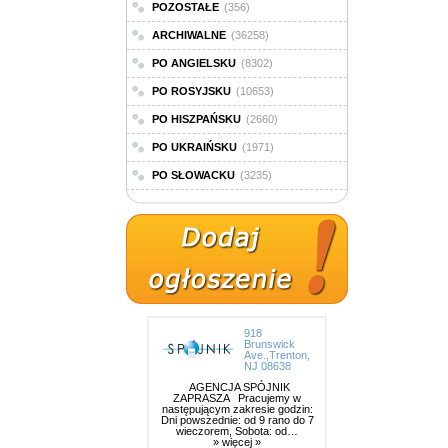
POZOSTAŁE
(356)
ARCHIWALNE
(36258)
PO ANGIELSKU
(8302)
PO ROSYJSKU
(10653)
PO HISZPAŃSKU
(2660)
PO UKRAIŃSKU
(1971)
PO SŁOWACKU
(3235)
918
Brunswick
Ave.,Trenton,
NJ 08638
AGENCJA SPÓJNIK
ZAPRASZA Pracujemy w
następującym zakresie godzin:
Dni powszednie: od 9 rano do 7
wieczorem, Sobota: od…
» więcej »