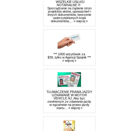
WSZELKIE USŁUGI
NOTARIALNE !!!
Sporządzanie na żądanie stron
projektów aktów, upoważnień i
innych dokumentów, tworzenie
uwierzytelnionych kopii
dokumentów,…
» więcej »
*** 1000 wizytówek za
$39, tylko w Agencji Spojnik ***
» więcej »
TŁUMACZENIE PRAWA JAZDY
UZNAWANE W MOTOR
VEHICLE NJ. Aby byc
zwolnionym ze zdawania jazdy
w egzaminie na prawo jazdy
stanu…
» więcej »