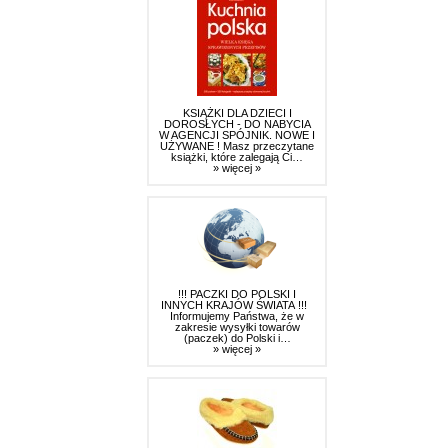
KSIĄŻKI DLA DZIECI I
DOROSŁYCH - DO NABYCIA
W AGENCJI SPÓJNIK. NOWE I
UŻYWANE ! Masz przeczytane
książki, które zalegają Ci…
» więcej »
!!! PACZKI DO POLSKI I
INNYCH KRAJÓW ŚWIATA !!!
Informujemy Państwa, że w
zakresie wysyłki towarów
(paczek) do Polski i…
» więcej »