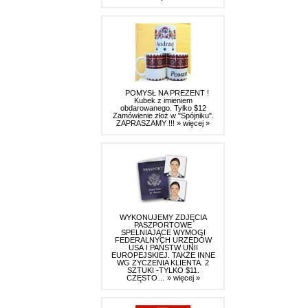
POMYSŁ NA PREZENT !
Kubek z imieniem
obdarowanego. Tylko $12
Zamówienie złoż w "Spójniku".
ZAPRASZAMY !!!
» więcej »
WYKONUJEMY ZDJĘCIA
PASZPORTOWE
SPELNIAJĄCE WYMOGI
FEDERALNYCH URZĘDÓW
USA I PAŃSTW UNII
EUROPEJSKIEJ. TAKŻE INNE
WG ZYCZENIA KLIENTA. 2
SZTUKI -TYLKO $11.
CZĘSTO…
» więcej »