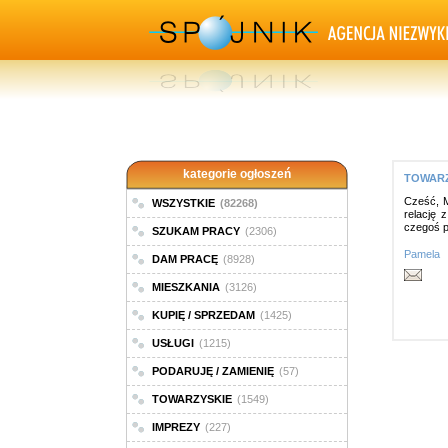
kategorie ogłoszeń
TOWARZY
Cześć, M
WSZYSTKIE
(82268)
relację 
czegoś p
SZUKAM PRACY
(2306)
Pamela
DAM PRACĘ
(8928)
MIESZKANIA
(3126)
KUPIĘ / SPRZEDAM
(1425)
USŁUGI
(1215)
PODARUJĘ / ZAMIENIĘ
(57)
TOWARZYSKIE
(1549)
IMPREZY
(227)