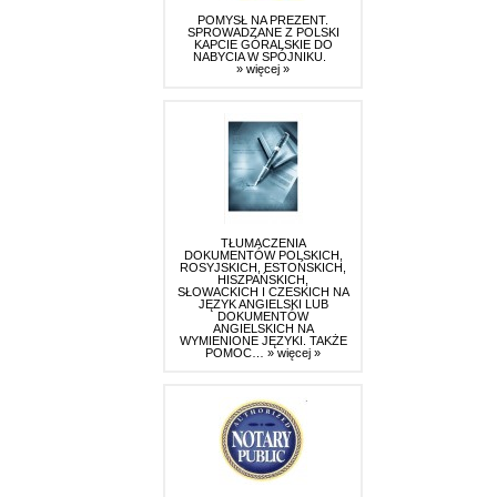
POMYSŁ NA PREZENT.
SPROWADZANE Z POLSKI
KAPCIE GÓRALSKIE DO
NABYCIA W SPÓJNIKU.
» więcej »
TŁUMACZENIA
DOKUMENTÓW POLSKICH,
ROSYJSKICH, ESTOŃSKICH,
HISZPAŃSKICH,
SŁOWACKICH I CZESKICH NA
JĘZYK ANGIELSKI LUB
DOKUMENTÓW
ANGIELSKICH NA
WYMIENIONE JĘZYKI. TAKŻE
POMOC…
» więcej »