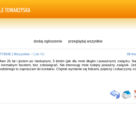
dodaj ogłoszenie
przeglądaj wszystkie
SKIE | Wszystkie -
Całe NJ
08 Kw
am 26 lat i jestem po nieduanym, 5 letnim (jak dla mnie długim i poważnym) związku. N
z normalnym facetem, bez zobowiązań. Nie interesuję mnie kolejny poważny związek. Jeż
odobnego to zapraszam do kontaktu. Chętnie wymienie się fotkami, popiszę i zobaczymy co 