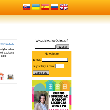
Wyszukiwarka Ogłoszeń
ietnia 2020
awiąże luźną
eli szukasz
Newsletter
dalej.
E-mail:
Ile jest trzy + dwa: