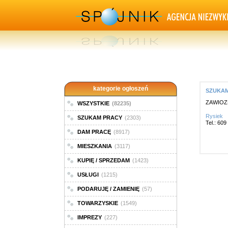
kategorie ogłoszeń
SZUKAM 
ZAWIOZE
WSZYSTKIE
(82235)
Rysiek
SZUKAM PRACY
(2303)
Tel.: 60
DAM PRACĘ
(8917)
MIESZKANIA
(3117)
KUPIĘ / SPRZEDAM
(1423)
USŁUGI
(1215)
PODARUJĘ / ZAMIENIĘ
(57)
TOWARZYSKIE
(1549)
IMPREZY
(227)