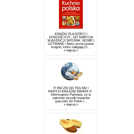
KSIĄŻKI DLA DZIECI I
DOROSŁYCH - DO NABYCIA
W AGENCJI SPÓJNIK. NOWE I
UŻYWANE ! Masz przeczytane
książki, które zalegają Ci…
» więcej »
!!! PACZKI DO POLSKI I
INNYCH KRAJÓW ŚWIATA !!!
Informujemy Państwa, że w
zakresie wysyłki towarów
(paczek) do Polski i…
» więcej »