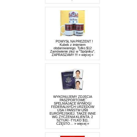
POMYSŁ NA PREZENT !
Kubek z imieniem
obdarowanego. Tylko $12
Zamówienie złoż w "Spójniku".
ZAPRASZAMY !!!
» więcej »
WYKONUJEMY ZDJĘCIA
PASZPORTOWE
SPELNIAJĄCE WYMOGI
FEDERALNYCH URZĘDÓW
USA I PAŃSTW UNII
EUROPEJSKIEJ. TAKŻE INNE
WG ZYCZENIA KLIENTA. 2
SZTUKI -TYLKO $11.
CZĘSTO…
» więcej »