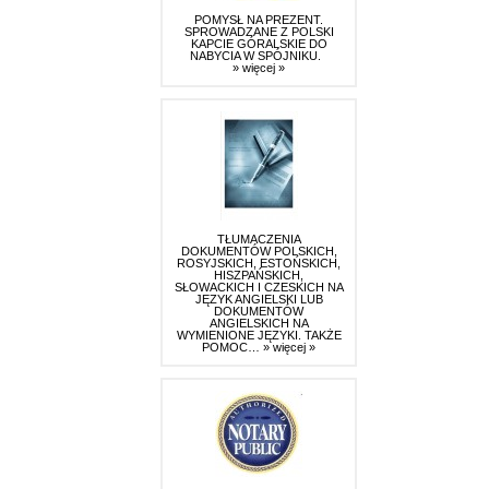
POMYSŁ NA PREZENT.
SPROWADZANE Z POLSKI
KAPCIE GÓRALSKIE DO
NABYCIA W SPÓJNIKU.
» więcej »
TŁUMACZENIA
DOKUMENTÓW POLSKICH,
ROSYJSKICH, ESTOŃSKICH,
HISZPAŃSKICH,
SŁOWACKICH I CZESKICH NA
JĘZYK ANGIELSKI LUB
DOKUMENTÓW
ANGIELSKICH NA
WYMIENIONE JĘZYKI. TAKŻE
POMOC…
» więcej »