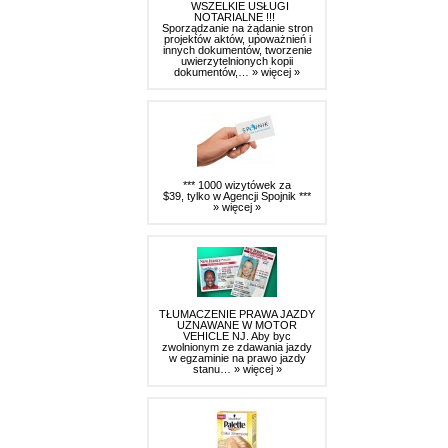
WSZELKIE USŁUGI
NOTARIALNE !!!
Sporządzanie na żądanie stron
projektów aktów, upoważnień i
innych dokumentów, tworzenie
uwierzytelnionych kopii
dokumentów,…
» więcej »
*** 1000 wizytówek za
$39, tylko w Agencji Spojnik ***
» więcej »
TŁUMACZENIE PRAWA JAZDY
UZNAWANE W MOTOR
VEHICLE NJ. Aby byc
zwolnionym ze zdawania jazdy
w egzaminie na prawo jazdy
stanu…
» więcej »