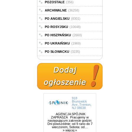
POZOSTAŁE
(356)
ARCHIWALNE
(36258)
PO ANGIELSKU
(8301)
PO ROSYJSKU
(10648)
PO HISZPAŃSKU
(2660)
PO UKRAIŃSKU
(1969)
PO SŁOWACKU
(3235)
918
Brunswick
Ave.,Trenton,
NJ 08638
AGENCJA SPÓJNIK
ZAPRASZA Pracujemy w
następującym zakresie godzin:
Dni powszednie: od 9 rano do 7
wieczorem, Sobota: od…
» więcej »