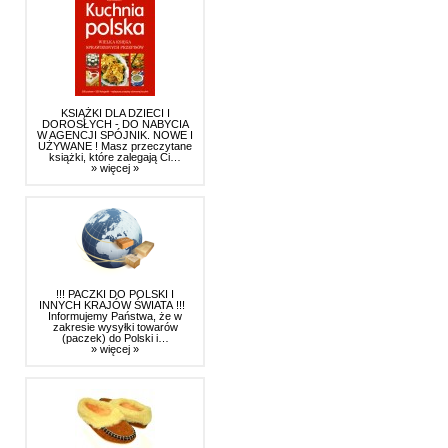
KSIĄŻKI DLA DZIECI I
DOROSŁYCH - DO NABYCIA
W AGENCJI SPÓJNIK. NOWE I
UŻYWANE ! Masz przeczytane
książki, które zalegają Ci…
» więcej »
!!! PACZKI DO POLSKI I
INNYCH KRAJÓW ŚWIATA !!!
Informujemy Państwa, że w
zakresie wysyłki towarów
(paczek) do Polski i…
» więcej »