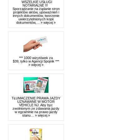
WSZELKIE USŁUGI
NOTARIALNE !!!
Sporządzanie na żądanie stron
projektów aktów, upoważnień i
innych dokumentów, tworzenie
uwierzytelnionych kopii
dokumentów,…
» więcej »
*** 1000 wizytówek za
$39, tylko w Agencji Spojnik ***
» więcej »
TŁUMACZENIE PRAWA JAZDY
UZNAWANE W MOTOR
VEHICLE NJ. Aby byc
zwolnionym ze zdawania jazdy
w egzaminie na prawo jazdy
stanu…
» więcej »