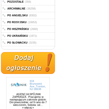
POZOSTAŁE
(356)
ARCHIWALNE
(36258)
PO ANGIELSKU
(8302)
PO ROSYJSKU
(10653)
PO HISZPAŃSKU
(2660)
PO UKRAIŃSKU
(1971)
PO SŁOWACKU
(3235)
918
Brunswick
Ave.,Trenton,
NJ 08638
AGENCJA SPÓJNIK
ZAPRASZA Pracujemy w
następującym zakresie godzin:
Dni powszednie: od 9 rano do 7
wieczorem, Sobota: od…
» więcej »