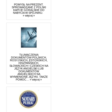
POMYSŁ NA PREZENT.
SPROWADZANE Z POLSKI
KAPCIE GÓRALSKIE DO
NABYCIA W SPÓJNIKU.
» więcej »
TŁUMACZENIA
DOKUMENTÓW POLSKICH,
ROSYJSKICH, ESTOŃSKICH,
HISZPAŃSKICH,
SŁOWACKICH I CZESKICH NA
JĘZYK ANGIELSKI LUB
DOKUMENTÓW
ANGIELSKICH NA
WYMIENIONE JĘZYKI. TAKŻE
POMOC…
» więcej »