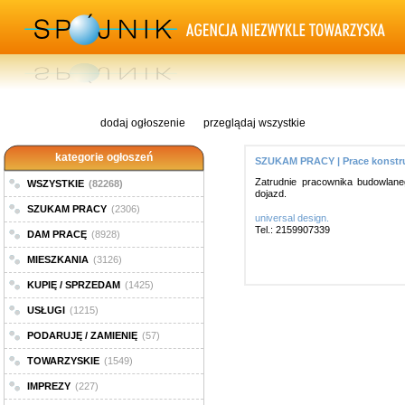
dodaj ogłoszenie
przeglądaj wszystkie
kategorie ogłoszeń
SZUKAM PRACY | Prace konstr
Zatrudnie pracownika budowlan
WSZYSTKIE
(82268)
dojazd.
SZUKAM PRACY
(2306)
universal design.
Tel.: 2159907339
DAM PRACĘ
(8928)
MIESZKANIA
(3126)
KUPIĘ / SPRZEDAM
(1425)
USŁUGI
(1215)
PODARUJĘ / ZAMIENIĘ
(57)
TOWARZYSKIE
(1549)
IMPREZY
(227)