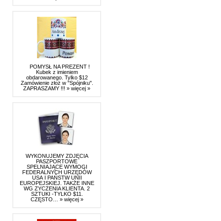
POMYSŁ NA PREZENT !
Kubek z imieniem
obdarowanego. Tylko $12
Zamówienie złoż w "Spójniku".
ZAPRASZAMY !!!
» więcej »
WYKONUJEMY ZDJĘCIA
PASZPORTOWE
SPELNIAJĄCE WYMOGI
FEDERALNYCH URZĘDÓW
USA I PAŃSTW UNII
EUROPEJSKIEJ. TAKŻE INNE
WG ZYCZENIA KLIENTA. 2
SZTUKI -TYLKO $11.
CZĘSTO…
» więcej »