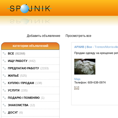
Добавить объявление
Просмотреть все
категории объявлений
АРХИВ | Все -
Trenton/Morrisvill
Продам одежду на крещение ребе
ВСЕ
(82268)
ИЩУ РАБОТУ
(442)
ПРЕДЛАГАЮ РАБОТУ
(2153)
ЖИЛЬЁ
(525)
Maja
Телефон: 609-638-0974
КУПЛЮ / ПРОДАМ
(138)
УСЛУГИ
(155)
ПОДАРЮ / ПОМЕНЯЮ
(1)
ЗНАКОМСТВА
(12)
ДОСУГ
(6)