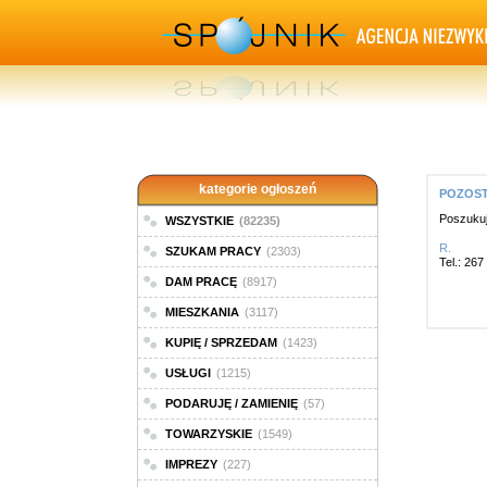
kategorie ogłoszeń
POZOSTA
Poszukuj
WSZYSTKIE
(82235)
R.
SZUKAM PRACY
(2303)
Tel.: 26
DAM PRACĘ
(8917)
MIESZKANIA
(3117)
KUPIĘ / SPRZEDAM
(1423)
USŁUGI
(1215)
PODARUJĘ / ZAMIENIĘ
(57)
TOWARZYSKIE
(1549)
IMPREZY
(227)