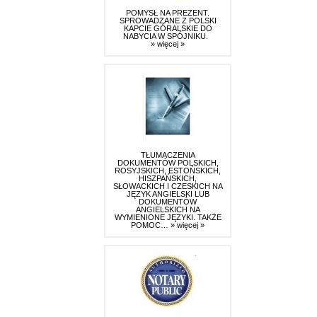
POMYSŁ NA PREZENT.
SPROWADZANE Z POLSKI
KAPCIE GÓRALSKIE DO
NABYCIA W SPÓJNIKU.
» więcej »
TŁUMACZENIA
DOKUMENTÓW POLSKICH,
ROSYJSKICH, ESTOŃSKICH,
HISZPAŃSKICH,
SŁOWACKICH I CZESKICH NA
JĘZYK ANGIELSKI LUB
DOKUMENTÓW
ANGIELSKICH NA
WYMIENIONE JĘZYKI. TAKŻE
POMOC…
» więcej »