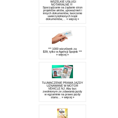
WSZELKIE USŁUGI
NOTARIALNE !!!
Sporządzanie na żądanie stron
projektów aktów, upoważnień i
innych dokumentów, tworzenie
uwierzytelnionych kopii
dokumentów,…
» więcej »
*** 1000 wizytówek za
$39, tylko w Agencji Spojnik ***
» więcej »
TŁUMACZENIE PRAWA JAZDY
UZNAWANE W MOTOR
VEHICLE NJ. Aby byc
zwolnionym ze zdawania jazdy
w egzaminie na prawo jazdy
stanu…
» więcej »