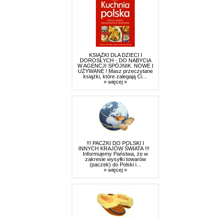
KSIĄŻKI DLA DZIECI I
DOROSŁYCH - DO NABYCIA
W AGENCJI SPÓJNIK. NOWE I
UŻYWANE ! Masz przeczytane
książki, które zalegają Ci…
» więcej »
!!! PACZKI DO POLSKI I
INNYCH KRAJÓW ŚWIATA !!!
Informujemy Państwa, że w
zakresie wysyłki towarów
(paczek) do Polski i…
» więcej »