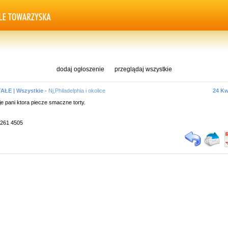
dodaj ogłoszenie
przeglądaj wszystkie
ŁE | Wszystkie -
Nj,Philadelphia i okolice
24 Kw
e pani ktora piecze smaczne torty.
7 261 4505