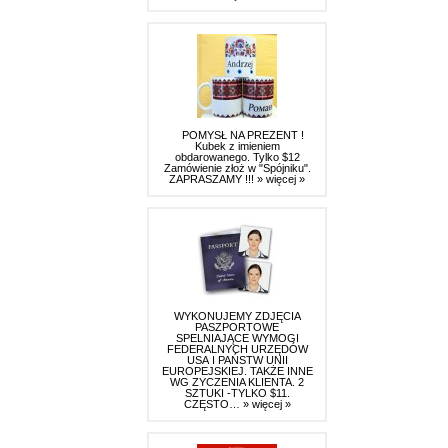
POMYSŁ NA PREZENT !
Kubek z imieniem
obdarowanego. Tylko $12
Zamówienie złoż w "Spójniku".
ZAPRASZAMY !!!
» więcej »
WYKONUJEMY ZDJĘCIA
PASZPORTOWE
SPELNIAJĄCE WYMOGI
FEDERALNYCH URZĘDÓW
USA I PAŃSTW UNII
EUROPEJSKIEJ. TAKŻE INNE
WG ZYCZENIA KLIENTA. 2
SZTUKI -TYLKO $11.
CZĘSTO…
» więcej »