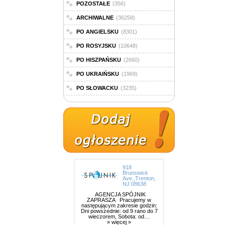
POZOSTAŁE
(356)
ARCHIWALNE
(36258)
PO ANGIELSKU
(8301)
PO ROSYJSKU
(10648)
PO HISZPAŃSKU
(2660)
PO UKRAIŃSKU
(1969)
PO SŁOWACKU
(3235)
918
Brunswick
Ave.,Trenton,
NJ 08638
AGENCJA SPÓJNIK
ZAPRASZA Pracujemy w
następującym zakresie godzin:
Dni powszednie: od 9 rano do 7
wieczorem, Sobota: od…
» więcej »