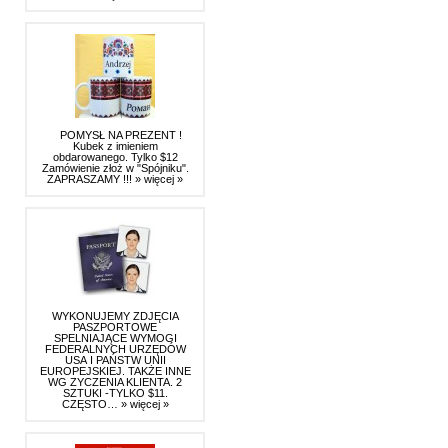
POMYSŁ NA PREZENT !
Kubek z imieniem
obdarowanego. Tylko $12
Zamówienie złoż w "Spójniku".
ZAPRASZAMY !!!
» więcej »
WYKONUJEMY ZDJĘCIA
PASZPORTOWE
SPELNIAJĄCE WYMOGI
FEDERALNYCH URZĘDÓW
USA I PAŃSTW UNII
EUROPEJSKIEJ. TAKŻE INNE
WG ZYCZENIA KLIENTA. 2
SZTUKI -TYLKO $11.
CZĘSTO…
» więcej »