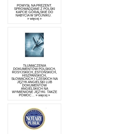
POMYSŁ NA PREZENT.
SPROWADZANE Z POLSKI
KAPCIE GÓRALSKIE DO
NABYCIA W SPÓJNIKU.
» więcej »
TŁUMACZENIA
DOKUMENTÓW POLSKICH,
ROSYJSKICH, ESTOŃSKICH,
HISZPAŃSKICH,
SŁOWACKICH I CZESKICH NA
JĘZYK ANGIELSKI LUB
DOKUMENTÓW
ANGIELSKICH NA
WYMIENIONE JĘZYKI. TAKŻE
POMOC…
» więcej »