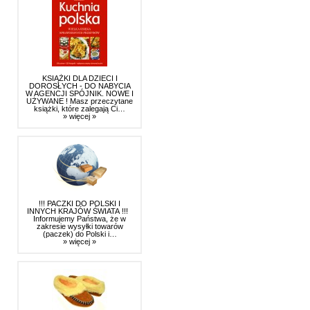
KSIĄŻKI DLA DZIECI I
DOROSŁYCH - DO NABYCIA
W AGENCJI SPÓJNIK. NOWE I
UŻYWANE ! Masz przeczytane
książki, które zalegają Ci…
» więcej »
!!! PACZKI DO POLSKI I
INNYCH KRAJÓW ŚWIATA !!!
Informujemy Państwa, że w
zakresie wysyłki towarów
(paczek) do Polski i…
» więcej »