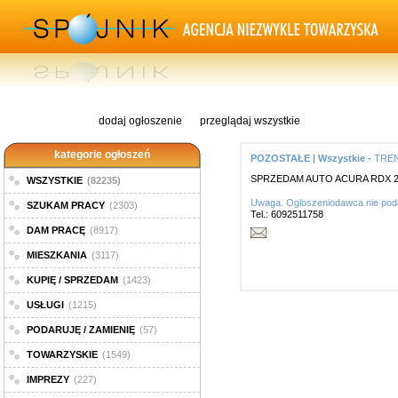
dodaj ogłoszenie
przeglądaj wszystkie
kategorie ogłoszeń
POZOSTAŁE | Wszystkie -
TRE
SPRZEDAM AUTO ACURA RDX 2
WSZYSTKIE
(82235)
Uwaga. Ogloszeniodawca nie poda
SZUKAM PRACY
(2303)
Tel.: 6092511758
DAM PRACĘ
(8917)
MIESZKANIA
(3117)
KUPIĘ / SPRZEDAM
(1423)
USŁUGI
(1215)
PODARUJĘ / ZAMIENIĘ
(57)
TOWARZYSKIE
(1549)
IMPREZY
(227)