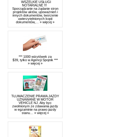
WSZELKIE USŁUGI
NOTARIALNE !!!
Sporządzanie na żądanie stron
projektów aktów, upoważnień i
innych dokumentów, tworzenie
uwierzytelnionych kopii
dokumentów,…
» więcej »
*** 1000 wizytówek za
$39, tylko w Agencji Spojnik ***
» więcej »
TŁUMACZENIE PRAWA JAZDY
UZNAWANE W MOTOR
VEHICLE NJ. Aby byc
zwolnionym ze zdawania jazdy
w egzaminie na prawo jazdy
stanu…
» więcej »