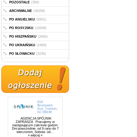
POZOSTAŁE
(356)
ARCHIWALNE
(36258)
PO ANGIELSKU
(8301)
PO ROSYJSKU
(10648)
PO HISZPAŃSKU
(2660)
PO UKRAIŃSKU
(1969)
PO SŁOWACKU
(3235)
918
Brunswick
Ave.,Trenton,
NJ 08638
AGENCJA SPÓJNIK
ZAPRASZA Pracujemy w
następującym zakresie godzin:
Dni powszednie: od 9 rano do 7
wieczorem, Sobota: od…
» więcej »