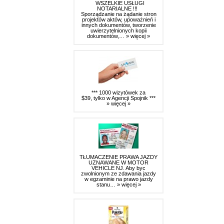
WSZELKIE USŁUGI
NOTARIALNE !!!
Sporządzanie na żądanie stron
projektów aktów, upoważnień i
innych dokumentów, tworzenie
uwierzytelnionych kopii
dokumentów,…
» więcej »
*** 1000 wizytówek za
$39, tylko w Agencji Spojnik ***
» więcej »
TŁUMACZENIE PRAWA JAZDY
UZNAWANE W MOTOR
VEHICLE NJ. Aby byc
zwolnionym ze zdawania jazdy
w egzaminie na prawo jazdy
stanu…
» więcej »