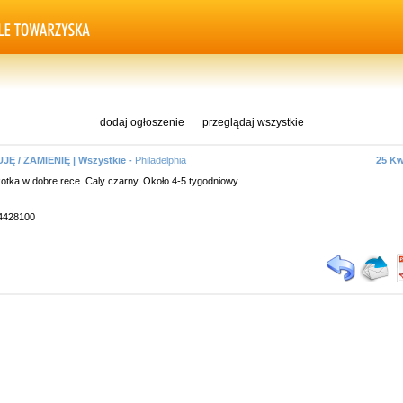
dodaj ogłoszenie
przeglądaj wszystkie
Ę / ZAMIENIĘ | Wszystkie -
Philadelphia
25 Kw
tka w dobre rece. Caly czarny. Około 4-5 tygodniowy
74428100