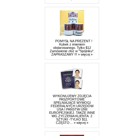
POMYSŁ NA PREZENT !
Kubek z imieniem
obdarowanego. Tylko $12
Zamówienie złoż w "Spójniku".
ZAPRASZAMY !!!
» więcej »
WYKONUJEMY ZDJĘCIA
PASZPORTOWE
SPELNIAJĄCE WYMOGI
FEDERALNYCH URZĘDÓW
USA I PAŃSTW UNII
EUROPEJSKIEJ. TAKŻE INNE
WG ZYCZENIA KLIENTA. 2
SZTUKI -TYLKO $11.
CZĘSTO…
» więcej »