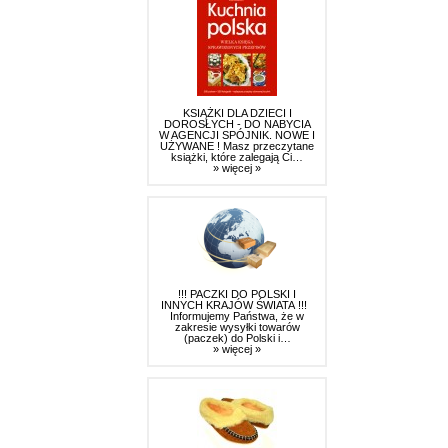
KSIĄŻKI DLA DZIECI I
DOROSŁYCH - DO NABYCIA
W AGENCJI SPÓJNIK. NOWE I
UŻYWANE ! Masz przeczytane
książki, które zalegają Ci…
» więcej »
!!! PACZKI DO POLSKI I
INNYCH KRAJÓW ŚWIATA !!!
Informujemy Państwa, że w
zakresie wysyłki towarów
(paczek) do Polski i…
» więcej »