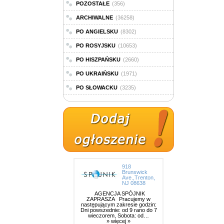
POZOSTAŁE
(356)
ARCHIWALNE
(36258)
PO ANGIELSKU
(8302)
PO ROSYJSKU
(10653)
PO HISZPAŃSKU
(2660)
PO UKRAIŃSKU
(1971)
PO SŁOWACKU
(3235)
918
Brunswick
Ave.,Trenton,
NJ 08638
AGENCJA SPÓJNIK
ZAPRASZA Pracujemy w
następującym zakresie godzin:
Dni powszednie: od 9 rano do 7
wieczorem, Sobota: od…
» więcej »