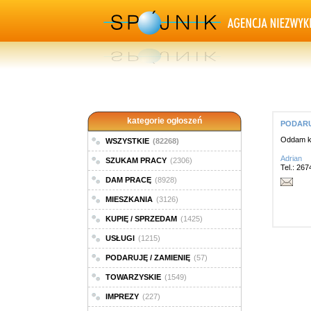
kategorie ogłoszeń
PODARUJ
Oddam ko
WSZYSTKIE
(82268)
Adrian
SZUKAM PRACY
(2306)
Tel.: 26
DAM PRACĘ
(8928)
MIESZKANIA
(3126)
KUPIĘ / SPRZEDAM
(1425)
USŁUGI
(1215)
PODARUJĘ / ZAMIENIĘ
(57)
TOWARZYSKIE
(1549)
IMPREZY
(227)