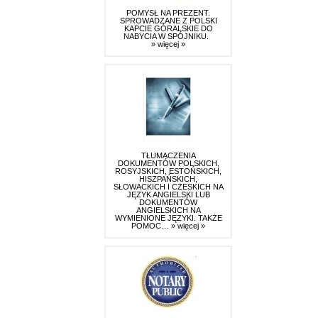
POMYSŁ NA PREZENT.
SPROWADZANE Z POLSKI
KAPCIE GÓRALSKIE DO
NABYCIA W SPÓJNIKU.
» więcej »
TŁUMACZENIA
DOKUMENTÓW POLSKICH,
ROSYJSKICH, ESTOŃSKICH,
HISZPAŃSKICH,
SŁOWACKICH I CZESKICH NA
JĘZYK ANGIELSKI LUB
DOKUMENTÓW
ANGIELSKICH NA
WYMIENIONE JĘZYKI. TAKŻE
POMOC…
» więcej »