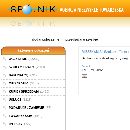
dodaj ogłoszenie
przeglądaj wszystkie
kategorie ogłoszeń
MIESZKANIA | Szukam -
Trento
Szukam samodzielnego,czystego w 
WSZYSTKIE
(82235)
Marek
SZUKAM PRACY
(2303)
Tel.: 929320929
DAM PRACĘ
(8917)
MIESZKANIA
(3117)
KUPIĘ / SPRZEDAM
(1423)
USŁUGI
(1215)
PODARUJĘ / ZAMIENIĘ
(57)
TOWARZYSKIE
(1549)
IMPREZY
(227)