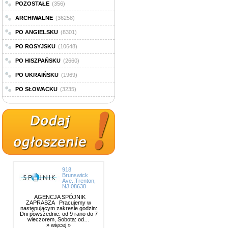
POZOSTAŁE
(356)
ARCHIWALNE
(36258)
PO ANGIELSKU
(8301)
PO ROSYJSKU
(10648)
PO HISZPAŃSKU
(2660)
PO UKRAIŃSKU
(1969)
PO SŁOWACKU
(3235)
918
Brunswick
Ave.,Trenton,
NJ 08638
AGENCJA SPÓJNIK
ZAPRASZA Pracujemy w
następującym zakresie godzin:
Dni powszednie: od 9 rano do 7
wieczorem, Sobota: od…
» więcej »