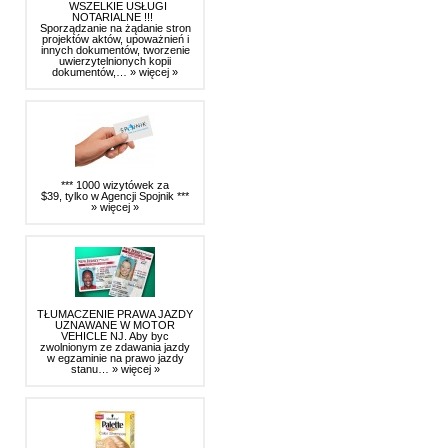
WSZELKIE USŁUGI
NOTARIALNE !!!
Sporządzanie na żądanie stron
projektów aktów, upoważnień i
innych dokumentów, tworzenie
uwierzytelnionych kopii
dokumentów,…
» więcej »
*** 1000 wizytówek za
$39, tylko w Agencji Spojnik ***
» więcej »
TŁUMACZENIE PRAWA JAZDY
UZNAWANE W MOTOR
VEHICLE NJ. Aby byc
zwolnionym ze zdawania jazdy
w egzaminie na prawo jazdy
stanu…
» więcej »