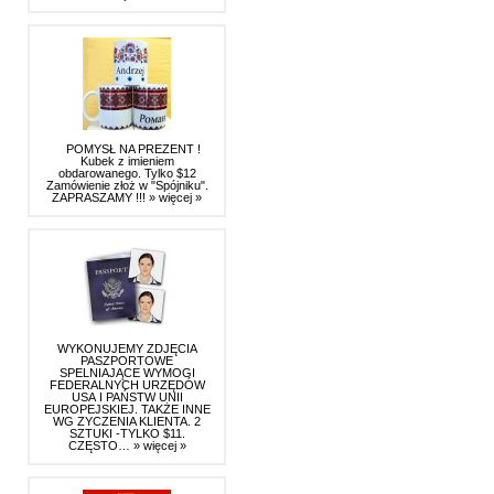
POMYSŁ NA PREZENT !
Kubek z imieniem
obdarowanego. Tylko $12
Zamówienie złoż w "Spójniku".
ZAPRASZAMY !!!
» więcej »
WYKONUJEMY ZDJĘCIA
PASZPORTOWE
SPELNIAJĄCE WYMOGI
FEDERALNYCH URZĘDÓW
USA I PAŃSTW UNII
EUROPEJSKIEJ. TAKŻE INNE
WG ZYCZENIA KLIENTA. 2
SZTUKI -TYLKO $11.
CZĘSTO…
» więcej »