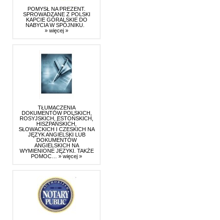
POMYSŁ NA PREZENT.
SPROWADZANE Z POLSKI
KAPCIE GÓRALSKIE DO
NABYCIA W SPÓJNIKU.
» więcej »
TŁUMACZENIA
DOKUMENTÓW POLSKICH,
ROSYJSKICH, ESTOŃSKICH,
HISZPAŃSKICH,
SŁOWACKICH I CZESKICH NA
JĘZYK ANGIELSKI LUB
DOKUMENTÓW
ANGIELSKICH NA
WYMIENIONE JĘZYKI. TAKŻE
POMOC…
» więcej »