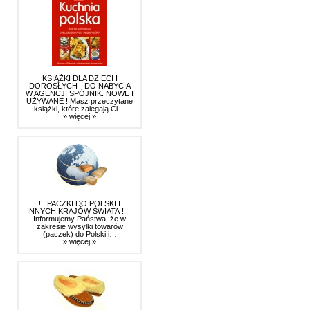
KSIĄŻKI DLA DZIECI I
DOROSŁYCH - DO NABYCIA
W AGENCJI SPÓJNIK. NOWE I
UŻYWANE ! Masz przeczytane
książki, które zalegają Ci…
» więcej »
!!! PACZKI DO POLSKI I
INNYCH KRAJÓW ŚWIATA !!!
Informujemy Państwa, że w
zakresie wysyłki towarów
(paczek) do Polski i…
» więcej »