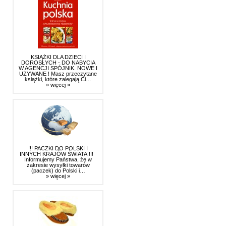
KSIĄŻKI DLA DZIECI I
DOROSŁYCH - DO NABYCIA
W AGENCJI SPÓJNIK. NOWE I
UŻYWANE ! Masz przeczytane
książki, które zalegają Ci…
» więcej »
!!! PACZKI DO POLSKI I
INNYCH KRAJÓW ŚWIATA !!!
Informujemy Państwa, że w
zakresie wysyłki towarów
(paczek) do Polski i…
» więcej »