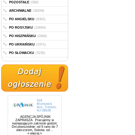
POZOSTAŁE
(356)
ARCHIWALNE
(36258)
PO ANGIELSKU
(8302)
PO ROSYJSKU
(10654)
PO HISZPAŃSKU
(2660)
PO UKRAIŃSKU
(1971)
PO SŁOWACKU
(3235)
918
Brunswick
Ave.,Trenton,
NJ 08638
AGENCJA SPÓJNIK
ZAPRASZA Pracujemy w
następującym zakresie godzin:
Dni powszednie: od 9 rano do 7
wieczorem, Sobota: od…
» więcej »