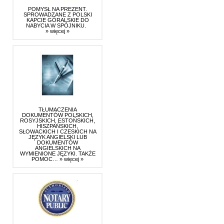
POMYSŁ NA PREZENT.
SPROWADZANE Z POLSKI
KAPCIE GÓRALSKIE DO
NABYCIA W SPÓJNIKU.
» więcej »
TŁUMACZENIA
DOKUMENTÓW POLSKICH,
ROSYJSKICH, ESTOŃSKICH,
HISZPAŃSKICH,
SŁOWACKICH I CZESKICH NA
JĘZYK ANGIELSKI LUB
DOKUMENTÓW
ANGIELSKICH NA
WYMIENIONE JĘZYKI. TAKŻE
POMOC…
» więcej »