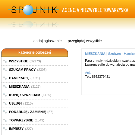
dodaj ogłoszenie
przeglądaj wszystkie
kategorie ogłoszeń
MIESZKANIA | Szukam -
Hamilto
Para z malym dzieckiem szuka za
WSZYSTKIE
(82273)
Lawrenceville do wynajecia od maj
SZUKAM PRACY
(2306)
Ania
Tel.: 8562379431
DAM PRACĘ
(8931)
MIESZKANIA
(3127)
KUPIĘ / SPRZEDAM
(1425)
USŁUGI
(1215)
PODARUJĘ / ZAMIENIĘ
(57)
TOWARZYSKIE
(1549)
IMPREZY
(227)