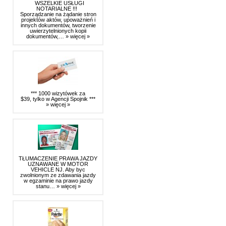
WSZELKIE USŁUGI
NOTARIALNE !!!
Sporządzanie na żądanie stron
projektów aktów, upoważnień i
innych dokumentów, tworzenie
uwierzytelnionych kopii
dokumentów,…
» więcej »
*** 1000 wizytówek za
$39, tylko w Agencji Spojnik ***
» więcej »
TŁUMACZENIE PRAWA JAZDY
UZNAWANE W MOTOR
VEHICLE NJ. Aby byc
zwolnionym ze zdawania jazdy
w egzaminie na prawo jazdy
stanu…
» więcej »