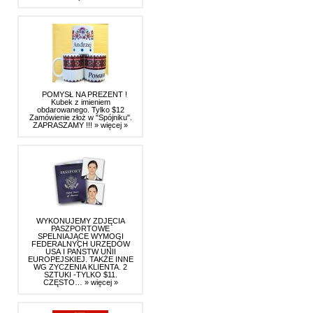
POMYSŁ NA PREZENT !
Kubek z imieniem
obdarowanego. Tylko $12
Zamówienie złoż w "Spójniku".
ZAPRASZAMY !!!
» więcej »
WYKONUJEMY ZDJĘCIA
PASZPORTOWE
SPELNIAJĄCE WYMOGI
FEDERALNYCH URZĘDÓW
USA I PAŃSTW UNII
EUROPEJSKIEJ. TAKŻE INNE
WG ZYCZENIA KLIENTA. 2
SZTUKI -TYLKO $11.
CZĘSTO…
» więcej »