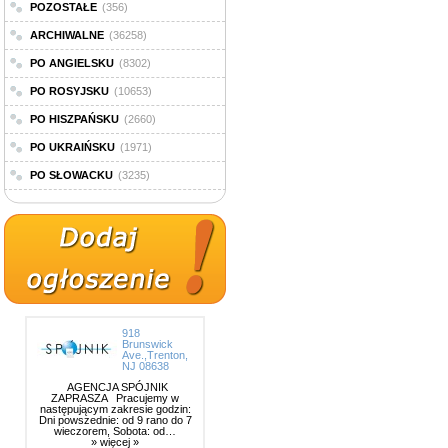
POZOSTAŁE
(356)
ARCHIWALNE
(36258)
PO ANGIELSKU
(8302)
PO ROSYJSKU
(10653)
PO HISZPAŃSKU
(2660)
PO UKRAIŃSKU
(1971)
PO SŁOWACKU
(3235)
918
Brunswick
Ave.,Trenton,
NJ 08638
AGENCJA SPÓJNIK
ZAPRASZA Pracujemy w
następującym zakresie godzin:
Dni powszednie: od 9 rano do 7
wieczorem, Sobota: od…
» więcej »