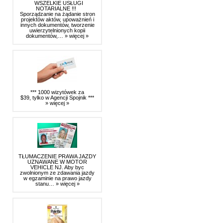
WSZELKIE USŁUGI
NOTARIALNE !!!
Sporządzanie na żądanie stron
projektów aktów, upoważnień i
innych dokumentów, tworzenie
uwierzytelnionych kopii
dokumentów,…
» więcej »
*** 1000 wizytówek za
$39, tylko w Agencji Spojnik ***
» więcej »
TŁUMACZENIE PRAWA JAZDY
UZNAWANE W MOTOR
VEHICLE NJ. Aby byc
zwolnionym ze zdawania jazdy
w egzaminie na prawo jazdy
stanu…
» więcej »