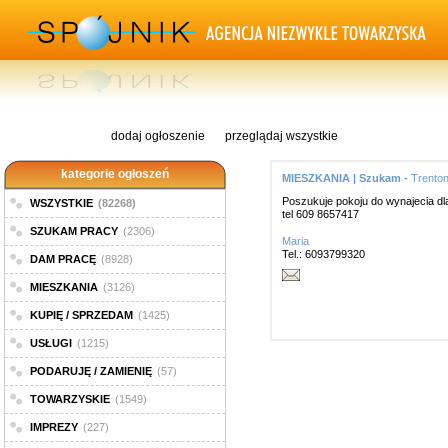
dodaj ogłoszenie
przeglądaj wszystkie
kategorie ogłoszeń
MIESZKANIA | Szukam -
Trento
Poszukuje pokoju do wynajecia dla
WSZYSTKIE
(82268)
tel 609 8657417
SZUKAM PRACY
(2306)
Maria
Tel.: 6093799320
DAM PRACĘ
(8928)
MIESZKANIA
(3126)
KUPIĘ / SPRZEDAM
(1425)
USŁUGI
(1215)
PODARUJĘ / ZAMIENIĘ
(57)
TOWARZYSKIE
(1549)
IMPREZY
(227)