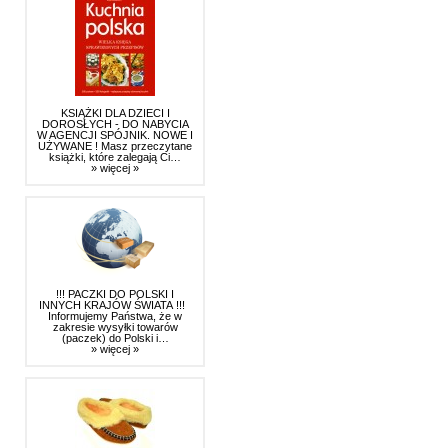
KSIĄŻKI DLA DZIECI I
DOROSŁYCH - DO NABYCIA
W AGENCJI SPÓJNIK. NOWE I
UŻYWANE ! Masz przeczytane
książki, które zalegają Ci…
» więcej »
!!! PACZKI DO POLSKI I
INNYCH KRAJÓW ŚWIATA !!!
Informujemy Państwa, że w
zakresie wysyłki towarów
(paczek) do Polski i…
» więcej »