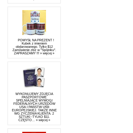
POMYSŁ NA PREZENT !
Kubek z imieniem
obdarowanego. Tylko $12
Zamówienie złoż w "Spójniku".
ZAPRASZAMY !!!
» więcej »
WYKONUJEMY ZDJĘCIA
PASZPORTOWE
SPELNIAJĄCE WYMOGI
FEDERALNYCH URZĘDÓW
USA I PAŃSTW UNII
EUROPEJSKIEJ. TAKŻE INNE
WG ZYCZENIA KLIENTA. 2
SZTUKI -TYLKO $11.
CZĘSTO…
» więcej »