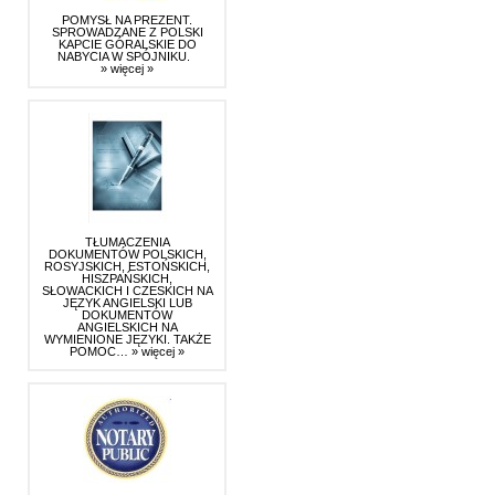
POMYSŁ NA PREZENT.
SPROWADZANE Z POLSKI
KAPCIE GÓRALSKIE DO
NABYCIA W SPÓJNIKU.
» więcej »
TŁUMACZENIA
DOKUMENTÓW POLSKICH,
ROSYJSKICH, ESTOŃSKICH,
HISZPAŃSKICH,
SŁOWACKICH I CZESKICH NA
JĘZYK ANGIELSKI LUB
DOKUMENTÓW
ANGIELSKICH NA
WYMIENIONE JĘZYKI. TAKŻE
POMOC…
» więcej »