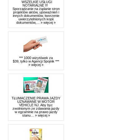
WSZELKIE USŁUGI
NOTARIALNE !!!
Sporządzanie na żądanie stron
projektów aktów, upoważnień i
innych dokumentów, tworzenie
uwierzytelnionych kopii
dokumentów,…
» więcej »
*** 1000 wizytówek za
$39, tylko w Agencji Spojnik ***
» więcej »
TŁUMACZENIE PRAWA JAZDY
UZNAWANE W MOTOR
VEHICLE NJ. Aby byc
zwolnionym ze zdawania jazdy
w egzaminie na prawo jazdy
stanu…
» więcej »