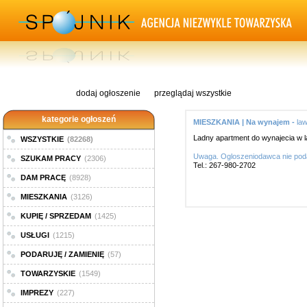
dodaj ogłoszenie
przeglądaj wszystkie
kategorie ogłoszeń
MIESZKANIA | Na wynajem -
la
Ladny apartment do wynajecia w l
WSZYSTKIE
(82268)
Uwaga. Ogloszeniodawca nie poda
SZUKAM PRACY
(2306)
Tel.: 267-980-2702
DAM PRACĘ
(8928)
MIESZKANIA
(3126)
KUPIĘ / SPRZEDAM
(1425)
USŁUGI
(1215)
PODARUJĘ / ZAMIENIĘ
(57)
TOWARZYSKIE
(1549)
IMPREZY
(227)