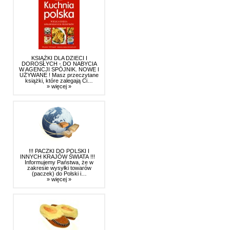
KSIĄŻKI DLA DZIECI I
DOROSŁYCH - DO NABYCIA
W AGENCJI SPÓJNIK. NOWE I
UŻYWANE ! Masz przeczytane
książki, które zalegają Ci…
» więcej »
!!! PACZKI DO POLSKI I
INNYCH KRAJÓW ŚWIATA !!!
Informujemy Państwa, że w
zakresie wysyłki towarów
(paczek) do Polski i…
» więcej »