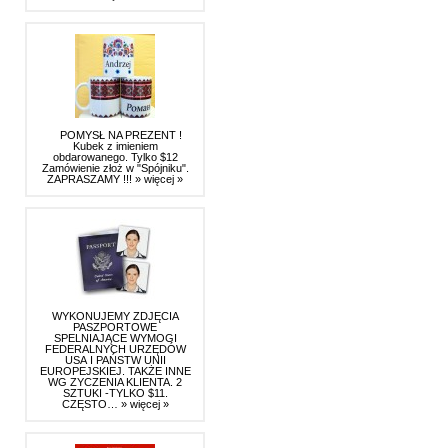
POMYSŁ NA PREZENT !
Kubek z imieniem
obdarowanego. Tylko $12
Zamówienie złoż w "Spójniku".
ZAPRASZAMY !!!
» więcej »
WYKONUJEMY ZDJĘCIA
PASZPORTOWE
SPELNIAJĄCE WYMOGI
FEDERALNYCH URZĘDÓW
USA I PAŃSTW UNII
EUROPEJSKIEJ. TAKŻE INNE
WG ZYCZENIA KLIENTA. 2
SZTUKI -TYLKO $11.
CZĘSTO…
» więcej »