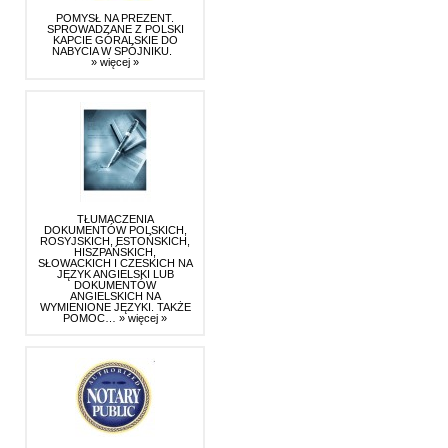
POMYSŁ NA PREZENT.
SPROWADZANE Z POLSKI
KAPCIE GÓRALSKIE DO
NABYCIA W SPÓJNIKU.
» więcej »
TŁUMACZENIA
DOKUMENTÓW POLSKICH,
ROSYJSKICH, ESTOŃSKICH,
HISZPAŃSKICH,
SŁOWACKICH I CZESKICH NA
JĘZYK ANGIELSKI LUB
DOKUMENTÓW
ANGIELSKICH NA
WYMIENIONE JĘZYKI. TAKŻE
POMOC…
» więcej »