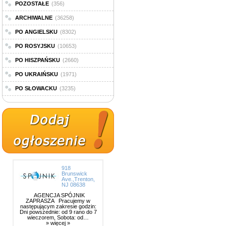
POZOSTAŁE
(356)
ARCHIWALNE
(36258)
PO ANGIELSKU
(8302)
PO ROSYJSKU
(10653)
PO HISZPAŃSKU
(2660)
PO UKRAIŃSKU
(1971)
PO SŁOWACKU
(3235)
918
Brunswick
Ave.,Trenton,
NJ 08638
AGENCJA SPÓJNIK
ZAPRASZA Pracujemy w
następującym zakresie godzin:
Dni powszednie: od 9 rano do 7
wieczorem, Sobota: od…
» więcej »