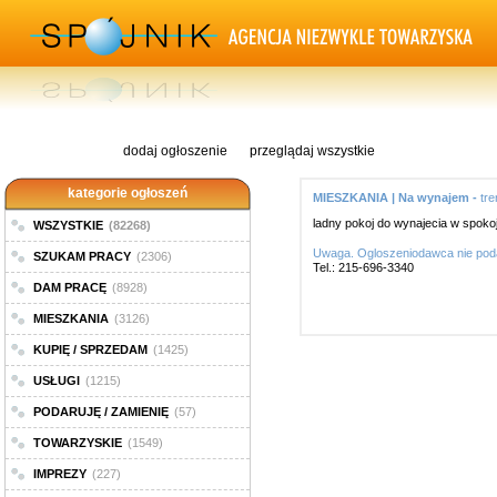
dodaj ogłoszenie
przeglądaj wszystkie
kategorie ogłoszeń
MIESZKANIA | Na wynajem -
tre
ladny pokoj do wynajecia w spok
WSZYSTKIE
(82268)
Uwaga. Ogloszeniodawca nie poda
SZUKAM PRACY
(2306)
Tel.: 215-696-3340
DAM PRACĘ
(8928)
MIESZKANIA
(3126)
KUPIĘ / SPRZEDAM
(1425)
USŁUGI
(1215)
PODARUJĘ / ZAMIENIĘ
(57)
TOWARZYSKIE
(1549)
IMPREZY
(227)