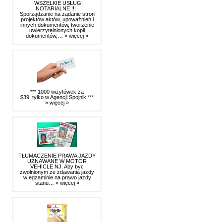
WSZELKIE USŁUGI
NOTARIALNE !!!
Sporządzanie na żądanie stron
projektów aktów, upoważnień i
innych dokumentów, tworzenie
uwierzytelnionych kopii
dokumentów,…
» więcej »
*** 1000 wizytówek za
$39, tylko w Agencji Spojnik ***
» więcej »
TŁUMACZENIE PRAWA JAZDY
UZNAWANE W MOTOR
VEHICLE NJ. Aby byc
zwolnionym ze zdawania jazdy
w egzaminie na prawo jazdy
stanu…
» więcej »