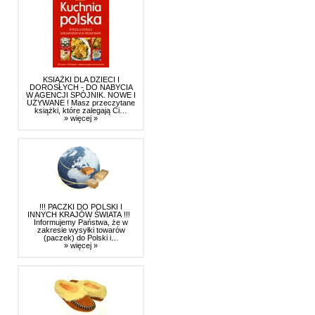
KSIĄŻKI DLA DZIECI I
DOROSŁYCH - DO NABYCIA
W AGENCJI SPÓJNIK. NOWE I
UŻYWANE ! Masz przeczytane
książki, które zalegają Ci…
» więcej »
!!! PACZKI DO POLSKI I
INNYCH KRAJÓW ŚWIATA !!!
Informujemy Państwa, że w
zakresie wysyłki towarów
(paczek) do Polski i…
» więcej »