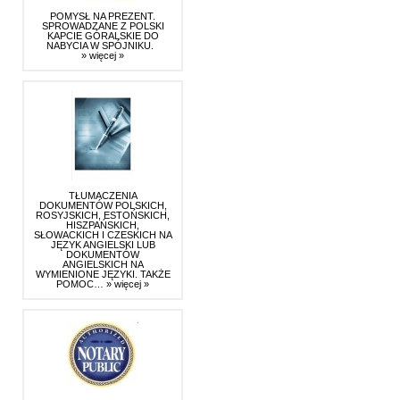
POMYSŁ NA PREZENT.
SPROWADZANE Z POLSKI
KAPCIE GÓRALSKIE DO
NABYCIA W SPÓJNIKU.
» więcej »
TŁUMACZENIA
DOKUMENTÓW POLSKICH,
ROSYJSKICH, ESTOŃSKICH,
HISZPAŃSKICH,
SŁOWACKICH I CZESKICH NA
JĘZYK ANGIELSKI LUB
DOKUMENTÓW
ANGIELSKICH NA
WYMIENIONE JĘZYKI. TAKŻE
POMOC…
» więcej »