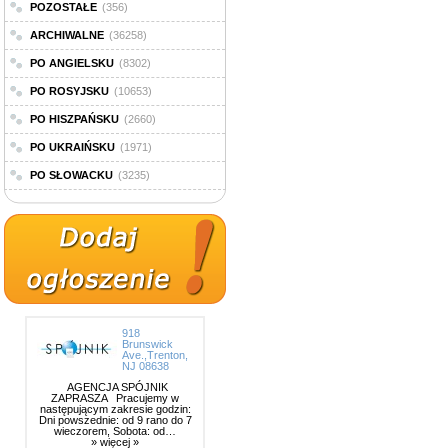
POZOSTAŁE
(356)
ARCHIWALNE
(36258)
PO ANGIELSKU
(8302)
PO ROSYJSKU
(10653)
PO HISZPAŃSKU
(2660)
PO UKRAIŃSKU
(1971)
PO SŁOWACKU
(3235)
918
Brunswick
Ave.,Trenton,
NJ 08638
AGENCJA SPÓJNIK
ZAPRASZA Pracujemy w
następującym zakresie godzin:
Dni powszednie: od 9 rano do 7
wieczorem, Sobota: od…
» więcej »