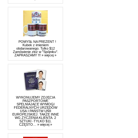
POMYSŁ NA PREZENT !
Kubek z imieniem
obdarowanego. Tylko $12
Zamówienie złoż w "Spójniku".
ZAPRASZAMY !!!
» więcej »
WYKONUJEMY ZDJĘCIA
PASZPORTOWE
SPELNIAJĄCE WYMOGI
FEDERALNYCH URZĘDÓW
USA I PAŃSTW UNII
EUROPEJSKIEJ. TAKŻE INNE
WG ZYCZENIA KLIENTA. 2
SZTUKI -TYLKO $11.
CZĘSTO…
» więcej »