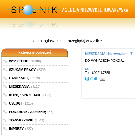
dodaj ogłoszenie
przeglądaj wszystkie
kategorie ogłoszeń
MIESZKANIA | Na wynajem -
Tr
DO WYNAJECIA POKOJ...
WSZYSTKIE
(82268)
Kris
SZUKAM PRACY
(2306)
Tel.: 6092187758
DAM PRACĘ
(8928)
MIESZKANIA
(3126)
KUPIĘ / SPRZEDAM
(1425)
USŁUGI
(1215)
PODARUJĘ / ZAMIENIĘ
(57)
TOWARZYSKIE
(1549)
IMPREZY
(227)