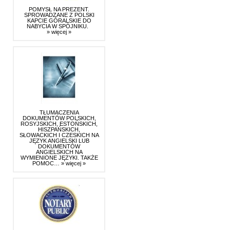
POMYSŁ NA PREZENT.
SPROWADZANE Z POLSKI
KAPCIE GÓRALSKIE DO
NABYCIA W SPÓJNIKU.
» więcej »
TŁUMACZENIA
DOKUMENTÓW POLSKICH,
ROSYJSKICH, ESTOŃSKICH,
HISZPAŃSKICH,
SŁOWACKICH I CZESKICH NA
JĘZYK ANGIELSKI LUB
DOKUMENTÓW
ANGIELSKICH NA
WYMIENIONE JĘZYKI. TAKŻE
POMOC…
» więcej »