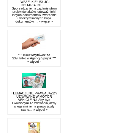
WSZELKIE USŁUGI
NOTARIALNE !!!
Sporządzanie na żądanie stron
projektów aktów, upoważnień i
innych dokumentów, tworzenie
uwierzytelnionych kopii
dokumentów,…
» więcej »
*** 1000 wizytówek za
$39, tylko w Agencji Spojnik ***
» więcej »
TŁUMACZENIE PRAWA JAZDY
UZNAWANE W MOTOR
VEHICLE NJ. Aby byc
zwolnionym ze zdawania jazdy
w egzaminie na prawo jazdy
stanu…
» więcej »