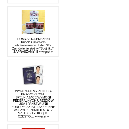
POMYSŁ NA PREZENT !
Kubek z imieniem
obdarowanego. Tylko $12
Zamówienie złoż w "Spójniku".
ZAPRASZAMY !!!
» więcej »
WYKONUJEMY ZDJĘCIA
PASZPORTOWE
SPELNIAJĄCE WYMOGI
FEDERALNYCH URZĘDÓW
USA I PAŃSTW UNII
EUROPEJSKIEJ. TAKŻE INNE
WG ZYCZENIA KLIENTA. 2
SZTUKI -TYLKO $11.
CZĘSTO…
» więcej »