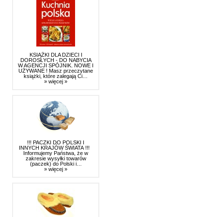
KSIĄŻKI DLA DZIECI I
DOROSŁYCH - DO NABYCIA
W AGENCJI SPÓJNIK. NOWE I
UŻYWANE ! Masz przeczytane
książki, które zalegają Ci…
» więcej »
!!! PACZKI DO POLSKI I
INNYCH KRAJÓW ŚWIATA !!!
Informujemy Państwa, że w
zakresie wysyłki towarów
(paczek) do Polski i…
» więcej »