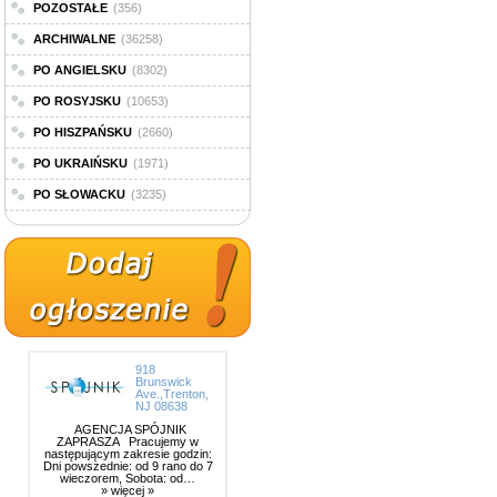
POZOSTAŁE
(356)
ARCHIWALNE
(36258)
PO ANGIELSKU
(8302)
PO ROSYJSKU
(10653)
PO HISZPAŃSKU
(2660)
PO UKRAIŃSKU
(1971)
PO SŁOWACKU
(3235)
918
Brunswick
Ave.,Trenton,
NJ 08638
AGENCJA SPÓJNIK
ZAPRASZA Pracujemy w
następującym zakresie godzin:
Dni powszednie: od 9 rano do 7
wieczorem, Sobota: od…
» więcej »