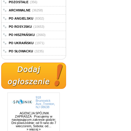
POZOSTAŁE
(356)
ARCHIWALNE
(36258)
PO ANGIELSKU
(8302)
PO ROSYJSKU
(10653)
PO HISZPAŃSKU
(2660)
PO UKRAIŃSKU
(1971)
PO SŁOWACKU
(3235)
918
Brunswick
Ave.,Trenton,
NJ 08638
AGENCJA SPÓJNIK
ZAPRASZA Pracujemy w
następującym zakresie godzin:
Dni powszednie: od 9 rano do 7
wieczorem, Sobota: od…
» więcej »