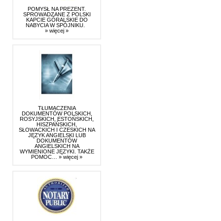
POMYSŁ NA PREZENT.
SPROWADZANE Z POLSKI
KAPCIE GÓRALSKIE DO
NABYCIA W SPÓJNIKU.
» więcej »
TŁUMACZENIA
DOKUMENTÓW POLSKICH,
ROSYJSKICH, ESTOŃSKICH,
HISZPAŃSKICH,
SŁOWACKICH I CZESKICH NA
JĘZYK ANGIELSKI LUB
DOKUMENTÓW
ANGIELSKICH NA
WYMIENIONE JĘZYKI. TAKŻE
POMOC…
» więcej »