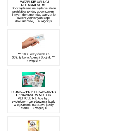
WSZELKIE USŁUGI
NOTARIALNE !!!
Sporządzanie na żądanie stron
projektów aktów, upoważnień i
innych dokumentów, tworzenie
uwierzytelnionych kopii
dokumentów,…
» więcej »
*** 1000 wizytówek za
$39, tylko w Agencji Spojnik ***
» więcej »
TŁUMACZENIE PRAWA JAZDY
UZNAWANE W MOTOR
VEHICLE NJ. Aby byc
zwolnionym ze zdawania jazdy
w egzaminie na prawo jazdy
stanu…
» więcej »