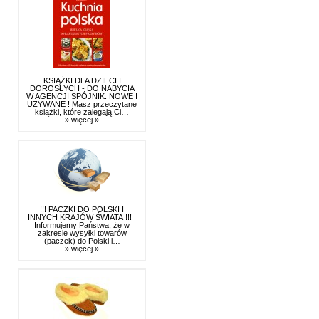
KSIĄŻKI DLA DZIECI I
DOROSŁYCH - DO NABYCIA
W AGENCJI SPÓJNIK. NOWE I
UŻYWANE ! Masz przeczytane
książki, które zalegają Ci…
» więcej »
!!! PACZKI DO POLSKI I
INNYCH KRAJÓW ŚWIATA !!!
Informujemy Państwa, że w
zakresie wysyłki towarów
(paczek) do Polski i…
» więcej »