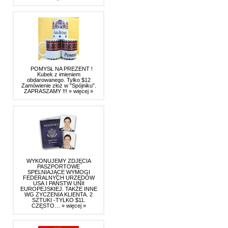
POMYSŁ NA PREZENT !
Kubek z imieniem
obdarowanego. Tylko $12
Zamówienie złoż w "Spójniku".
ZAPRASZAMY !!!
» więcej »
WYKONUJEMY ZDJĘCIA
PASZPORTOWE
SPELNIAJĄCE WYMOGI
FEDERALNYCH URZĘDÓW
USA I PAŃSTW UNII
EUROPEJSKIEJ. TAKŻE INNE
WG ZYCZENIA KLIENTA. 2
SZTUKI -TYLKO $11.
CZĘSTO…
» więcej »