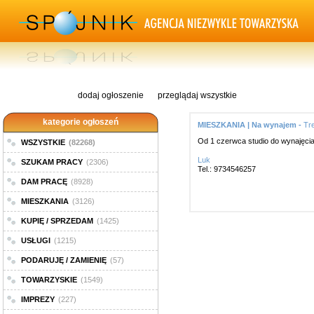
dodaj ogłoszenie
przeglądaj wszystkie
kategorie ogłoszeń
MIESZKANIA | Na wynajem -
Tre
Od 1 czerwca studio do wynajęcia
WSZYSTKIE
(82268)
Luk
SZUKAM PRACY
(2306)
Tel.: 9734546257
DAM PRACĘ
(8928)
MIESZKANIA
(3126)
KUPIĘ / SPRZEDAM
(1425)
USŁUGI
(1215)
PODARUJĘ / ZAMIENIĘ
(57)
TOWARZYSKIE
(1549)
IMPREZY
(227)