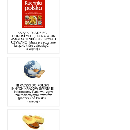
KSIĄŻKI DLA DZIECI I
DOROSŁYCH - DO NABYCIA
W AGENCJI SPÓJNIK. NOWE I
UŻYWANE ! Masz przeczytane
książki, które zalegają Ci…
» więcej »
!!! PACZKI DO POLSKI I
INNYCH KRAJÓW ŚWIATA !!!
Informujemy Państwa, że w
zakresie wysyłki towarów
(paczek) do Polski i…
» więcej »