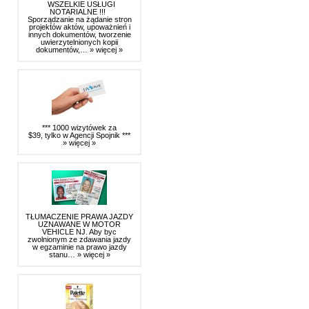
WSZELKIE USŁUGI
NOTARIALNE !!!
Sporządzanie na żądanie stron
projektów aktów, upoważnień i
innych dokumentów, tworzenie
uwierzytelnionych kopii
dokumentów,…
» więcej »
*** 1000 wizytówek za
$39, tylko w Agencji Spojnik ***
» więcej »
TŁUMACZENIE PRAWA JAZDY
UZNAWANE W MOTOR
VEHICLE NJ. Aby byc
zwolnionym ze zdawania jazdy
w egzaminie na prawo jazdy
stanu…
» więcej »