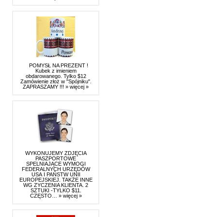
POMYSŁ NA PREZENT !
Kubek z imieniem
obdarowanego. Tylko $12
Zamówienie złoż w "Spójniku".
ZAPRASZAMY !!!
» więcej »
WYKONUJEMY ZDJĘCIA
PASZPORTOWE
SPELNIAJĄCE WYMOGI
FEDERALNYCH URZĘDÓW
USA I PAŃSTW UNII
EUROPEJSKIEJ. TAKŻE INNE
WG ZYCZENIA KLIENTA. 2
SZTUKI -TYLKO $11.
CZĘSTO…
» więcej »