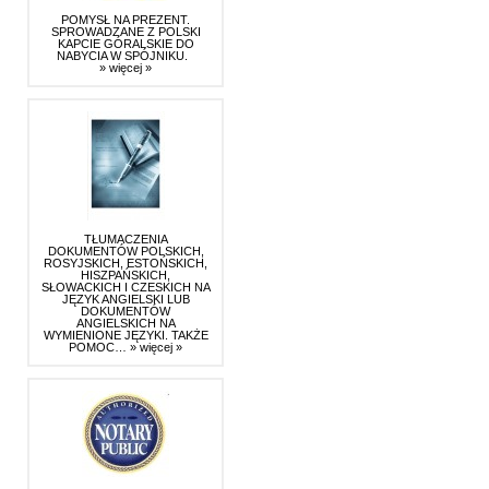
POMYSŁ NA PREZENT.
SPROWADZANE Z POLSKI
KAPCIE GÓRALSKIE DO
NABYCIA W SPÓJNIKU.
» więcej »
TŁUMACZENIA
DOKUMENTÓW POLSKICH,
ROSYJSKICH, ESTOŃSKICH,
HISZPAŃSKICH,
SŁOWACKICH I CZESKICH NA
JĘZYK ANGIELSKI LUB
DOKUMENTÓW
ANGIELSKICH NA
WYMIENIONE JĘZYKI. TAKŻE
POMOC…
» więcej »