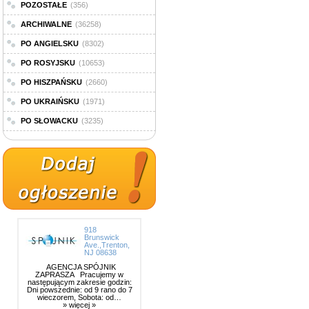
POZOSTAŁE
(356)
ARCHIWALNE
(36258)
PO ANGIELSKU
(8302)
PO ROSYJSKU
(10653)
PO HISZPAŃSKU
(2660)
PO UKRAIŃSKU
(1971)
PO SŁOWACKU
(3235)
918
Brunswick
Ave.,Trenton,
NJ 08638
AGENCJA SPÓJNIK
ZAPRASZA Pracujemy w
następującym zakresie godzin:
Dni powszednie: od 9 rano do 7
wieczorem, Sobota: od…
» więcej »