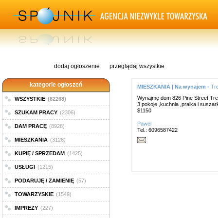
dodaj ogłoszenie
przeglądaj wszystkie
kategorie ogłoszeń
MIESZKANIA | Na wynajem -
Tr
Wynajmę dom 826 Pine Street Tre
WSZYSTKIE
(82268)
3 pokoje ,kuchnia ,pralka i suszar
$1150
SZUKAM PRACY
(2306)
Pawel
DAM PRACĘ
(8928)
Tel.: 6096587422
MIESZKANIA
(3126)
KUPIĘ / SPRZEDAM
(1425)
USŁUGI
(1215)
PODARUJĘ / ZAMIENIĘ
(57)
TOWARZYSKIE
(1549)
IMPREZY
(227)