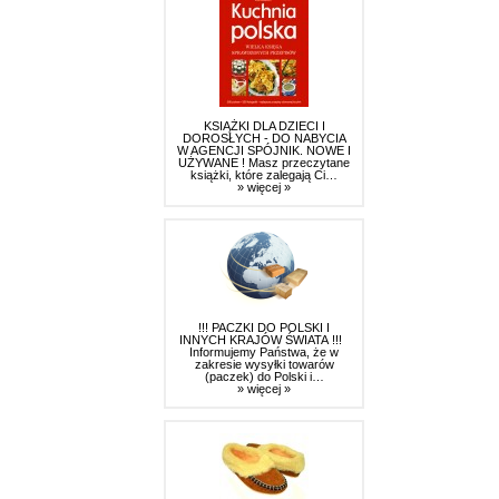
KSIĄŻKI DLA DZIECI I
DOROSŁYCH - DO NABYCIA
W AGENCJI SPÓJNIK. NOWE I
UŻYWANE ! Masz przeczytane
książki, które zalegają Ci…
» więcej »
!!! PACZKI DO POLSKI I
INNYCH KRAJÓW ŚWIATA !!!
Informujemy Państwa, że w
zakresie wysyłki towarów
(paczek) do Polski i…
» więcej »