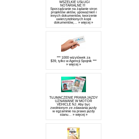
WSZELKIE USŁUGI
NOTARIALNE !!!
Sporządzanie na żądanie stron
projektów aktów, upoważnień i
innych dokumentów, tworzenie
uwierzytelnionych kopii
dokumentów,…
» więcej »
*** 1000 wizytówek za
$39, tylko w Agencji Spojnik ***
» więcej »
TŁUMACZENIE PRAWA JAZDY
UZNAWANE W MOTOR
VEHICLE NJ. Aby byc
zwolnionym ze zdawania jazdy
w egzaminie na prawo jazdy
stanu…
» więcej »