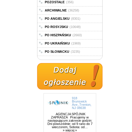
POZOSTAŁE
(356)
ARCHIWALNE
(36258)
PO ANGIELSKU
(8301)
PO ROSYJSKU
(10648)
PO HISZPAŃSKU
(2660)
PO UKRAIŃSKU
(1969)
PO SŁOWACKU
(3235)
918
Brunswick
Ave.,Trenton,
NJ 08638
AGENCJA SPÓJNIK
ZAPRASZA Pracujemy w
następującym zakresie godzin:
Dni powszednie: od 9 rano do 7
wieczorem, Sobota: od…
» więcej »