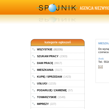
kategorie ogłoszeń
MIESZKA
Do wynaj
WSZYSTKIE
(82235)
czerwca
SZUKAM PRACY
(2303)
Arek
Tel.: 55
DAM PRACĘ
(8917)
MIESZKANIA
(3117)
KUPIĘ / SPRZEDAM
(1423)
USŁUGI
(1215)
PODARUJĘ / ZAMIENIĘ
(57)
TOWARZYSKIE
(1549)
IMPREZY
(227)