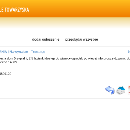
dodaj ogłoszenie
przeglądaj wszystkie
NIA | Na wynajem -
Trenton,nj
1
ecia dom 5 sypialni, 2,5 lazienki,dostep do piwnicy,ogrodek po wiecej info prosze dzwonic d
 cena 1400$
16899129