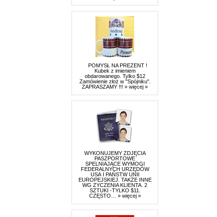
POMYSŁ NA PREZENT !
Kubek z imieniem
obdarowanego. Tylko $12
Zamówienie złoż w "Spójniku".
ZAPRASZAMY !!!
» więcej »
WYKONUJEMY ZDJĘCIA
PASZPORTOWE
SPELNIAJĄCE WYMOGI
FEDERALNYCH URZĘDÓW
USA I PAŃSTW UNII
EUROPEJSKIEJ. TAKŻE INNE
WG ZYCZENIA KLIENTA. 2
SZTUKI -TYLKO $11.
CZĘSTO…
» więcej »