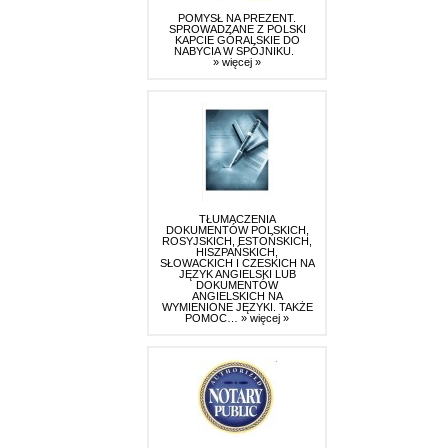
POMYSŁ NA PREZENT.
SPROWADZANE Z POLSKI
KAPCIE GÓRALSKIE DO
NABYCIA W SPÓJNIKU.
» więcej »
TŁUMACZENIA
DOKUMENTÓW POLSKICH,
ROSYJSKICH, ESTOŃSKICH,
HISZPAŃSKICH,
SŁOWACKICH I CZESKICH NA
JĘZYK ANGIELSKI LUB
DOKUMENTÓW
ANGIELSKICH NA
WYMIENIONE JĘZYKI. TAKŻE
POMOC…
» więcej »