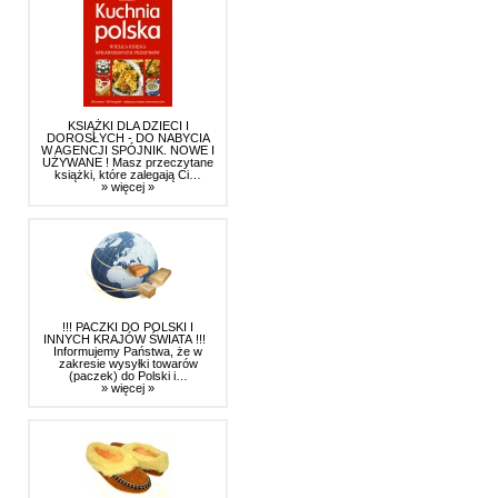
KSIĄŻKI DLA DZIECI I
DOROSŁYCH - DO NABYCIA
W AGENCJI SPÓJNIK. NOWE I
UŻYWANE ! Masz przeczytane
książki, które zalegają Ci…
» więcej »
!!! PACZKI DO POLSKI I
INNYCH KRAJÓW ŚWIATA !!!
Informujemy Państwa, że w
zakresie wysyłki towarów
(paczek) do Polski i…
» więcej »