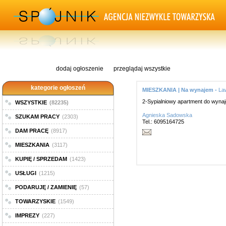
dodaj ogłoszenie
przeglądaj wszystkie
kategorie ogłoszeń
MIESZKANIA | Na wynajem -
La
2-Sypialniowy apartment do wynaj
WSZYSTKIE
(82235)
Agnieska Sadowska
SZUKAM PRACY
(2303)
Tel.: 6095164725
DAM PRACĘ
(8917)
MIESZKANIA
(3117)
KUPIĘ / SPRZEDAM
(1423)
USŁUGI
(1215)
PODARUJĘ / ZAMIENIĘ
(57)
TOWARZYSKIE
(1549)
IMPREZY
(227)