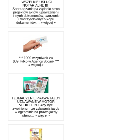
WSZELKIE USŁUGI
NOTARIALNE !!!
Sporządzanie na żądanie stron
projektów aktów, upoważnień i
innych dokumentów, tworzenie
uwierzytelnionych kopii
dokumentów,…
» więcej »
*** 1000 wizytówek za
$39, tylko w Agencji Spojnik ***
» więcej »
TŁUMACZENIE PRAWA JAZDY
UZNAWANE W MOTOR
VEHICLE NJ. Aby byc
zwolnionym ze zdawania jazdy
w egzaminie na prawo jazdy
stanu…
» więcej »