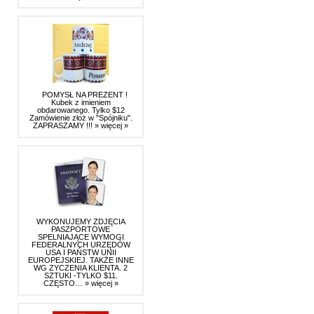
POMYSŁ NA PREZENT !
Kubek z imieniem
obdarowanego. Tylko $12
Zamówienie złoż w "Spójniku".
ZAPRASZAMY !!!
» więcej »
WYKONUJEMY ZDJĘCIA
PASZPORTOWE
SPELNIAJĄCE WYMOGI
FEDERALNYCH URZĘDÓW
USA I PAŃSTW UNII
EUROPEJSKIEJ. TAKŻE INNE
WG ZYCZENIA KLIENTA. 2
SZTUKI -TYLKO $11.
CZĘSTO…
» więcej »