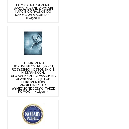
POMYSŁ NA PREZENT.
SPROWADZANE Z POLSKI
KAPCIE GÓRALSKIE DO
NABYCIA W SPÓJNIKU.
» więcej »
TŁUMACZENIA
DOKUMENTÓW POLSKICH,
ROSYJSKICH, ESTOŃSKICH,
HISZPAŃSKICH,
SŁOWACKICH I CZESKICH NA
JĘZYK ANGIELSKI LUB
DOKUMENTÓW
ANGIELSKICH NA
WYMIENIONE JĘZYKI. TAKŻE
POMOC…
» więcej »