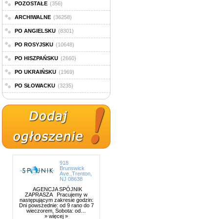
POZOSTAŁE
(356)
ARCHIWALNE
(36258)
PO ANGIELSKU
(8301)
PO ROSYJSKU
(10648)
PO HISZPAŃSKU
(2660)
PO UKRAIŃSKU
(1969)
PO SŁOWACKU
(3235)
918
Brunswick
Ave.,Trenton,
NJ 08638
AGENCJA SPÓJNIK
ZAPRASZA Pracujemy w
następującym zakresie godzin:
Dni powszednie: od 9 rano do 7
wieczorem, Sobota: od…
» więcej »