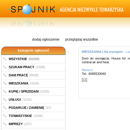
dodaj ogłoszenie
przeglądaj wszystkie
kategorie ogłoszeń
MIESZKANIA | Na wynajem -
Law
Dom do wynajęcia. House for ren
WSZYSTKIE
(82268)
central air and heat.
SZUKAM PRACY
(2306)
Mariusz
Tel.: 6095533040
DAM PRACĘ
(8928)
MIESZKANIA
(3126)
KUPIĘ / SPRZEDAM
(1425)
USŁUGI
(1215)
PODARUJĘ / ZAMIENIĘ
(57)
TOWARZYSKIE
(1549)
IMPREZY
(227)