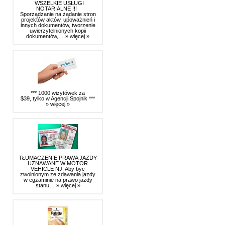
WSZELKIE USŁUGI
NOTARIALNE !!!
Sporządzanie na żądanie stron
projektów aktów, upoważnień i
innych dokumentów, tworzenie
uwierzytelnionych kopii
dokumentów,…
» więcej »
*** 1000 wizytówek za
$39, tylko w Agencji Spojnik ***
» więcej »
TŁUMACZENIE PRAWA JAZDY
UZNAWANE W MOTOR
VEHICLE NJ. Aby byc
zwolnionym ze zdawania jazdy
w egzaminie na prawo jazdy
stanu…
» więcej »