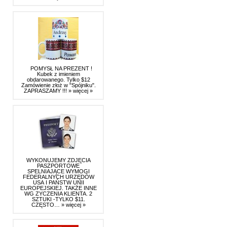
POMYSŁ NA PREZENT !
Kubek z imieniem
obdarowanego. Tylko $12
Zamówienie złoż w "Spójniku".
ZAPRASZAMY !!!
» więcej »
WYKONUJEMY ZDJĘCIA
PASZPORTOWE
SPELNIAJĄCE WYMOGI
FEDERALNYCH URZĘDÓW
USA I PAŃSTW UNII
EUROPEJSKIEJ. TAKŻE INNE
WG ZYCZENIA KLIENTA. 2
SZTUKI -TYLKO $11.
CZĘSTO…
» więcej »