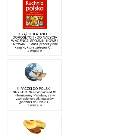
KSIĄŻKI DLA DZIECI I
DOROSŁYCH - DO NABYCIA
W AGENCJI SPÓJNIK. NOWE I
UŻYWANE ! Masz przeczytane
książki, które zalegają Ci…
» więcej »
!!! PACZKI DO POLSKI I
INNYCH KRAJÓW ŚWIATA !!!
Informujemy Państwa, że w
zakresie wysyłki towarów
(paczek) do Polski i…
» więcej »