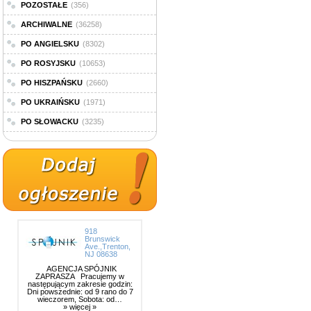
POZOSTAŁE
(356)
ARCHIWALNE
(36258)
PO ANGIELSKU
(8302)
PO ROSYJSKU
(10653)
PO HISZPAŃSKU
(2660)
PO UKRAIŃSKU
(1971)
PO SŁOWACKU
(3235)
918
Brunswick
Ave.,Trenton,
NJ 08638
AGENCJA SPÓJNIK
ZAPRASZA Pracujemy w
następującym zakresie godzin:
Dni powszednie: od 9 rano do 7
wieczorem, Sobota: od…
» więcej »