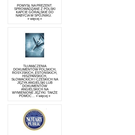
POMYSŁ NA PREZENT.
SPROWADZANE Z POLSKI
KAPCIE GÓRALSKIE DO
NABYCIA W SPÓJNIKU.
» więcej »
TŁUMACZENIA
DOKUMENTÓW POLSKICH,
ROSYJSKICH, ESTOŃSKICH,
HISZPAŃSKICH,
SŁOWACKICH I CZESKICH NA
JĘZYK ANGIELSKI LUB
DOKUMENTÓW
ANGIELSKICH NA
WYMIENIONE JĘZYKI. TAKŻE
POMOC…
» więcej »