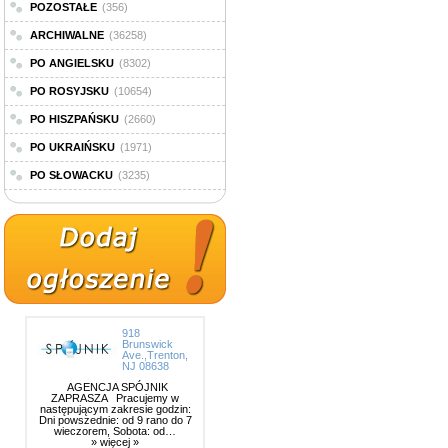
POZOSTAŁE
(356)
ARCHIWALNE
(36258)
PO ANGIELSKU
(8302)
PO ROSYJSKU
(10654)
PO HISZPAŃSKU
(2660)
PO UKRAIŃSKU
(1971)
PO SŁOWACKU
(3235)
918
Brunswick
Ave.,Trenton,
NJ 08638
AGENCJA SPÓJNIK
ZAPRASZA Pracujemy w
następującym zakresie godzin:
Dni powszednie: od 9 rano do 7
wieczorem, Sobota: od…
» więcej »