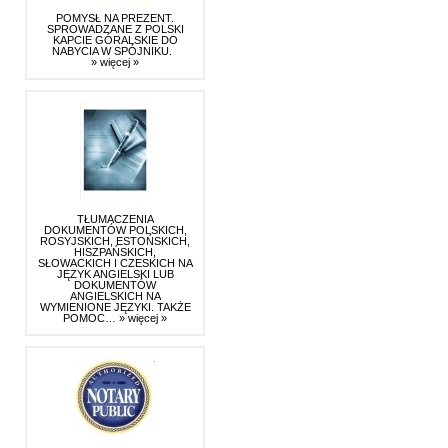
POMYSŁ NA PREZENT.
SPROWADZANE Z POLSKI
KAPCIE GÓRALSKIE DO
NABYCIA W SPÓJNIKU.
» więcej »
TŁUMACZENIA
DOKUMENTÓW POLSKICH,
ROSYJSKICH, ESTOŃSKICH,
HISZPAŃSKICH,
SŁOWACKICH I CZESKICH NA
JĘZYK ANGIELSKI LUB
DOKUMENTÓW
ANGIELSKICH NA
WYMIENIONE JĘZYKI. TAKŻE
POMOC…
» więcej »