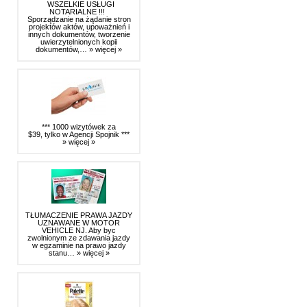
WSZELKIE USŁUGI
NOTARIALNE !!!
Sporządzanie na żądanie stron
projektów aktów, upoważnień i
innych dokumentów, tworzenie
uwierzytelnionych kopii
dokumentów,…
» więcej »
*** 1000 wizytówek za
$39, tylko w Agencji Spojnik ***
» więcej »
TŁUMACZENIE PRAWA JAZDY
UZNAWANE W MOTOR
VEHICLE NJ. Aby byc
zwolnionym ze zdawania jazdy
w egzaminie na prawo jazdy
stanu…
» więcej »