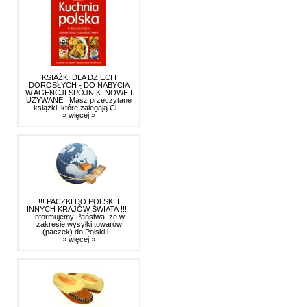
KSIĄŻKI DLA DZIECI I
DOROSŁYCH - DO NABYCIA
W AGENCJI SPÓJNIK. NOWE I
UŻYWANE ! Masz przeczytane
książki, które zalegają Ci…
» więcej »
!!! PACZKI DO POLSKI I
INNYCH KRAJÓW ŚWIATA !!!
Informujemy Państwa, że w
zakresie wysyłki towarów
(paczek) do Polski i…
» więcej »