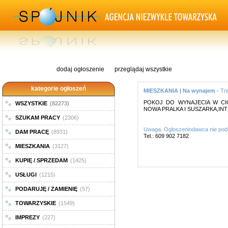
dodaj ogłoszenie
przeglądaj wszystkie
kategorie ogłoszeń
MIESZKANIA | Na wynajem -
Tr
POKOJ DO WYNAJECIA W CI
WSZYSTKIE
(82273)
NOWA PRALKA I SUSZARKA,INT
SZUKAM PRACY
(2306)
Uwaga. Ogloszeniodawca nie poda
DAM PRACĘ
(8931)
Tel.: 609 902 7182
MIESZKANIA
(3127)
KUPIĘ / SPRZEDAM
(1425)
USŁUGI
(1215)
PODARUJĘ / ZAMIENIĘ
(57)
TOWARZYSKIE
(1549)
IMPREZY
(227)