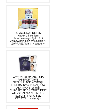
POMYSŁ NA PREZENT !
Kubek z imieniem
obdarowanego. Tylko $12
Zamówienie złoż w "Spójniku".
ZAPRASZAMY !!!
» więcej »
WYKONUJEMY ZDJĘCIA
PASZPORTOWE
SPELNIAJĄCE WYMOGI
FEDERALNYCH URZĘDÓW
USA I PAŃSTW UNII
EUROPEJSKIEJ. TAKŻE INNE
WG ZYCZENIA KLIENTA. 2
SZTUKI -TYLKO $11.
CZĘSTO…
» więcej »