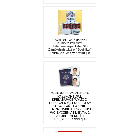
POMYSŁ NA PREZENT !
Kubek z imieniem
obdarowanego. Tylko $12
Zamówienie złoż w "Spójniku".
ZAPRASZAMY !!!
» więcej »
WYKONUJEMY ZDJĘCIA
PASZPORTOWE
SPELNIAJĄCE WYMOGI
FEDERALNYCH URZĘDÓW
USA I PAŃSTW UNII
EUROPEJSKIEJ. TAKŻE INNE
WG ZYCZENIA KLIENTA. 2
SZTUKI -TYLKO $11.
CZĘSTO…
» więcej »