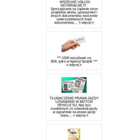
WSZELKIE USŁUGI
NOTARIALNE !!!
Sporządzanie na żądanie stron
projektów aktów, upoważnień i
innych dokumentów, tworzenie
uwierzytelnionych kopii
dokumentów,…
» więcej »
*** 1000 wizytówek za
$39, tylko w Agencji Spojnik ***
» więcej »
TŁUMACZENIE PRAWA JAZDY
UZNAWANE W MOTOR
VEHICLE NJ. Aby byc
zwolnionym ze zdawania jazdy
w egzaminie na prawo jazdy
stanu…
» więcej »