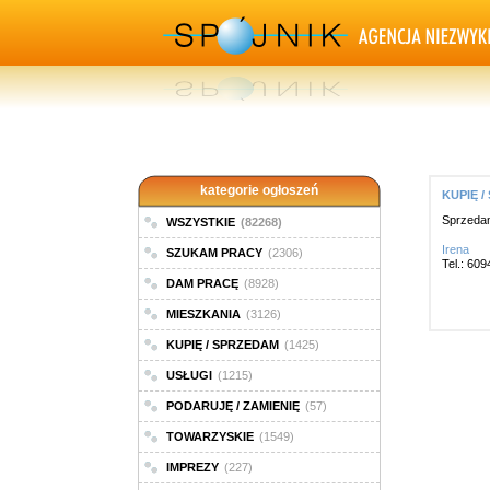
kategorie ogłoszeń
KUPIĘ /
Sprzedam
WSZYSTKIE
(82268)
Irena
SZUKAM PRACY
(2306)
Tel.: 60
DAM PRACĘ
(8928)
MIESZKANIA
(3126)
KUPIĘ / SPRZEDAM
(1425)
USŁUGI
(1215)
PODARUJĘ / ZAMIENIĘ
(57)
TOWARZYSKIE
(1549)
IMPREZY
(227)