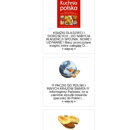
KSIĄŻKI DLA DZIECI I
DOROSŁYCH - DO NABYCIA
W AGENCJI SPÓJNIK. NOWE I
UŻYWANE ! Masz przeczytane
książki, które zalegają Ci…
» więcej »
!!! PACZKI DO POLSKI I
INNYCH KRAJÓW ŚWIATA !!!
Informujemy Państwa, że w
zakresie wysyłki towarów
(paczek) do Polski i…
» więcej »