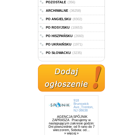
POZOSTAŁE
(356)
ARCHIWALNE
(36258)
PO ANGIELSKU
(8302)
PO ROSYJSKU
(10653)
PO HISZPAŃSKU
(2660)
PO UKRAIŃSKU
(1971)
PO SŁOWACKU
(3235)
918
Brunswick
Ave.,Trenton,
NJ 08638
AGENCJA SPÓJNIK
ZAPRASZA Pracujemy w
następującym zakresie godzin:
Dni powszednie: od 9 rano do 7
wieczorem, Sobota: od…
» więcej »