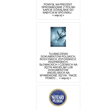
POMYSŁ NA PREZENT.
SPROWADZANE Z POLSKI
KAPCIE GÓRALSKIE DO
NABYCIA W SPÓJNIKU.
» więcej »
TŁUMACZENIA
DOKUMENTÓW POLSKICH,
ROSYJSKICH, ESTOŃSKICH,
HISZPAŃSKICH,
SŁOWACKICH I CZESKICH NA
JĘZYK ANGIELSKI LUB
DOKUMENTÓW
ANGIELSKICH NA
WYMIENIONE JĘZYKI. TAKŻE
POMOC…
» więcej »