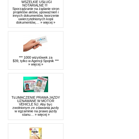
WSZELKIE USŁUGI
NOTARIALNE !!!
Sporządzanie na żądanie stron
projektów aktów, upoważnień i
innych dokumentów, tworzenie
uwierzytelnionych kopii
dokumentów,…
» więcej »
*** 1000 wizytówek za
$39, tylko w Agencji Spojnik ***
» więcej »
TŁUMACZENIE PRAWA JAZDY
UZNAWANE W MOTOR
VEHICLE NJ. Aby byc
zwolnionym ze zdawania jazdy
w egzaminie na prawo jazdy
stanu…
» więcej »