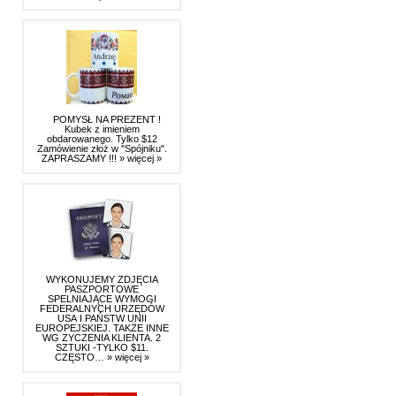
POMYSŁ NA PREZENT !
Kubek z imieniem
obdarowanego. Tylko $12
Zamówienie złoż w "Spójniku".
ZAPRASZAMY !!!
» więcej »
WYKONUJEMY ZDJĘCIA
PASZPORTOWE
SPELNIAJĄCE WYMOGI
FEDERALNYCH URZĘDÓW
USA I PAŃSTW UNII
EUROPEJSKIEJ. TAKŻE INNE
WG ZYCZENIA KLIENTA. 2
SZTUKI -TYLKO $11.
CZĘSTO…
» więcej »