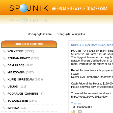
dodaj ogłoszenie
przeglądaj wszystkie
kategorie ogłoszeń
KUPIĘ / SPRZEDAM | Nierucho
HOUSE FOR SALE @ 1534 PRI
WSZYSTKIE
(82235)
5 Beds * 2 Full Baths * 2 Car Gar
The biggest house in the neighbo
SZUKAM PRACY
(2303)
garage. 5 oversized bedrooms, 2 fu
room. Perfect for big family or as 
DAM PRACĘ
(8917)
Rental Income from this propert
MIESZKANIA
(3117)
space.
Newer GAF Timberline Roof with ce
KUPIĘ / SPRZEDAM
(1423)
Cash Price of the House: $160,00
USŁUGI
(1215)
House showing only by Appointmen
To see all the renovations done to 
PODARUJĘ / ZAMIENIĘ
(57)
https://youtu.be/jvyS0Exn5aw
TOWARZYSKIE
(1549)
Thomas
Tel.: 6092091654
IMPREZY
(227)