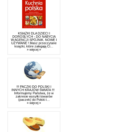
KSIĄŻKI DLA DZIECI I
DOROSŁYCH - DO NABYCIA
W AGENCJI SPÓJNIK. NOWE I
UŻYWANE ! Masz przeczytane
książki, które zalegają Ci…
» więcej »
!!! PACZKI DO POLSKI I
INNYCH KRAJÓW ŚWIATA !!!
Informujemy Państwa, że w
zakresie wysyłki towarów
(paczek) do Polski i…
» więcej »