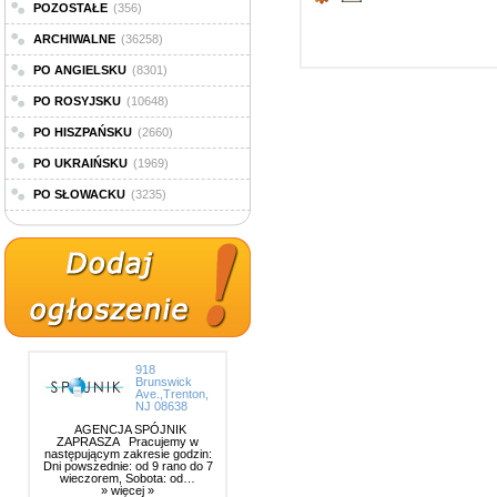
POZOSTAŁE
(356)
ARCHIWALNE
(36258)
PO ANGIELSKU
(8301)
PO ROSYJSKU
(10648)
PO HISZPAŃSKU
(2660)
PO UKRAIŃSKU
(1969)
PO SŁOWACKU
(3235)
918
Brunswick
Ave.,Trenton,
NJ 08638
AGENCJA SPÓJNIK
ZAPRASZA Pracujemy w
następującym zakresie godzin:
Dni powszednie: od 9 rano do 7
wieczorem, Sobota: od…
» więcej »