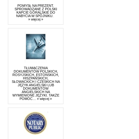
POMYSŁ NA PREZENT.
SPROWADZANE Z POLSKI
KAPCIE GÓRALSKIE DO
NABYCIA W SPÓJNIKU.
» więcej »
TŁUMACZENIA
DOKUMENTÓW POLSKICH,
ROSYJSKICH, ESTOŃSKICH,
HISZPAŃSKICH,
SŁOWACKICH I CZESKICH NA
JĘZYK ANGIELSKI LUB
DOKUMENTÓW
ANGIELSKICH NA
WYMIENIONE JĘZYKI. TAKŻE
POMOC…
» więcej »