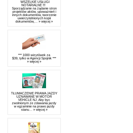
WSZELKIE USŁUGI
NOTARIALNE !!!
Sporządzanie na żądanie stron
projektów aktów, upoważnień i
innych dokumentów, tworzenie
uwierzytelnionych kopii
dokumentów,…
» więcej »
*** 1000 wizytówek za
$39, tylko w Agencji Spojnik ***
» więcej »
TŁUMACZENIE PRAWA JAZDY
UZNAWANE W MOTOR
VEHICLE NJ. Aby byc
zwolnionym ze zdawania jazdy
w egzaminie na prawo jazdy
stanu…
» więcej »