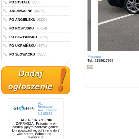
POZOSTAŁE
(356)
ARCHIWALNE
(36258)
PO ANGIELSKU
(8302)
PO ROSYJSKU
(10654)
PO HISZPAŃSKU
(2660)
PO UKRAIŃSKU
(1971)
PO SŁOWACKU
(3235)
Marzena
Tel.: 2159617968
918
Brunswick
Ave.,Trenton,
NJ 08638
AGENCJA SPÓJNIK
ZAPRASZA Pracujemy w
następującym zakresie godzin:
Dni powszednie: od 9 rano do 7
wieczorem, Sobota: od…
» więcej »