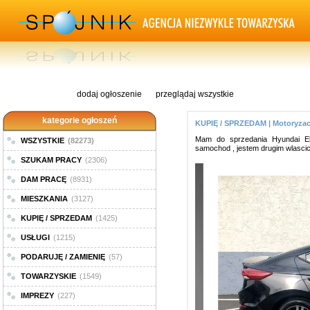
dodaj ogłoszenie
przeglądaj wszystkie
kategorie ogłoszeń
KUPIĘ / SPRZEDAM | Motoryzac
Mam do sprzedania Hyundai El
WSZYSTKIE
(82273)
samochod , jestem drugim wlascici
SZUKAM PRACY
(2306)
DAM PRACĘ
(8931)
MIESZKANIA
(3127)
KUPIĘ / SPRZEDAM
(1425)
USŁUGI
(1215)
PODARUJĘ / ZAMIENIĘ
(57)
TOWARZYSKIE
(1549)
IMPREZY
(227)