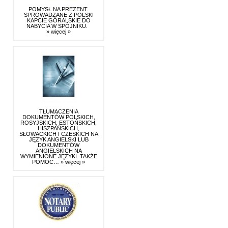
POMYSŁ NA PREZENT.
SPROWADZANE Z POLSKI
KAPCIE GÓRALSKIE DO
NABYCIA W SPÓJNIKU.
» więcej »
TŁUMACZENIA
DOKUMENTÓW POLSKICH,
ROSYJSKICH, ESTOŃSKICH,
HISZPAŃSKICH,
SŁOWACKICH I CZESKICH NA
JĘZYK ANGIELSKI LUB
DOKUMENTÓW
ANGIELSKICH NA
WYMIENIONE JĘZYKI. TAKŻE
POMOC…
» więcej »