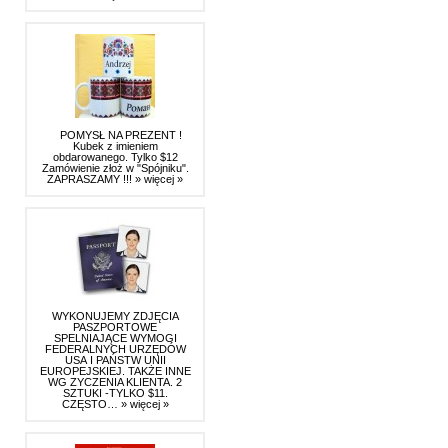
POMYSŁ NA PREZENT !
Kubek z imieniem
obdarowanego. Tylko $12
Zamówienie złoż w "Spójniku".
ZAPRASZAMY !!!
» więcej »
WYKONUJEMY ZDJĘCIA
PASZPORTOWE
SPELNIAJĄCE WYMOGI
FEDERALNYCH URZĘDÓW
USA I PAŃSTW UNII
EUROPEJSKIEJ. TAKŻE INNE
WG ZYCZENIA KLIENTA. 2
SZTUKI -TYLKO $11.
CZĘSTO…
» więcej »