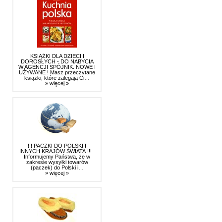
KSIĄŻKI DLA DZIECI I
DOROSŁYCH - DO NABYCIA
W AGENCJI SPÓJNIK. NOWE I
UŻYWANE ! Masz przeczytane
książki, które zalegają Ci…
» więcej »
!!! PACZKI DO POLSKI I
INNYCH KRAJÓW ŚWIATA !!!
Informujemy Państwa, że w
zakresie wysyłki towarów
(paczek) do Polski i…
» więcej »