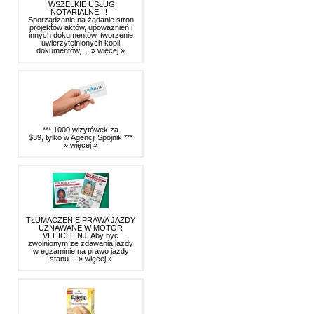
WSZELKIE USŁUGI
NOTARIALNE !!!
Sporządzanie na żądanie stron
projektów aktów, upoważnień i
innych dokumentów, tworzenie
uwierzytelnionych kopii
dokumentów,…
» więcej »
*** 1000 wizytówek za
$39, tylko w Agencji Spojnik ***
» więcej »
TŁUMACZENIE PRAWA JAZDY
UZNAWANE W MOTOR
VEHICLE NJ. Aby byc
zwolnionym ze zdawania jazdy
w egzaminie na prawo jazdy
stanu…
» więcej »