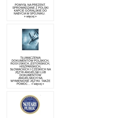
POMYSŁ NA PREZENT.
SPROWADZANE Z POLSKI
KAPCIE GÓRALSKIE DO
NABYCIA W SPÓJNIKU.
» więcej »
TŁUMACZENIA
DOKUMENTÓW POLSKICH,
ROSYJSKICH, ESTOŃSKICH,
HISZPAŃSKICH,
SŁOWACKICH I CZESKICH NA
JĘZYK ANGIELSKI LUB
DOKUMENTÓW
ANGIELSKICH NA
WYMIENIONE JĘZYKI. TAKŻE
POMOC…
» więcej »