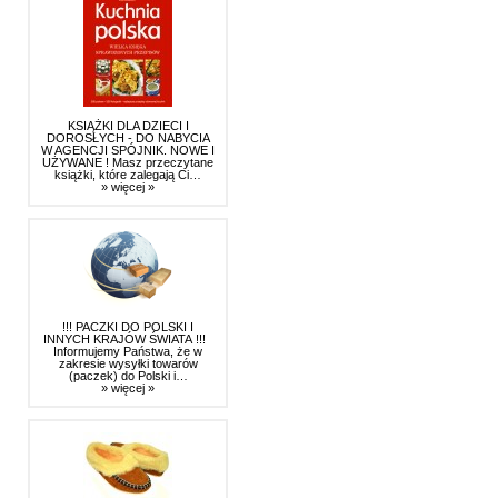
KSIĄŻKI DLA DZIECI I
DOROSŁYCH - DO NABYCIA
W AGENCJI SPÓJNIK. NOWE I
UŻYWANE ! Masz przeczytane
książki, które zalegają Ci…
» więcej »
!!! PACZKI DO POLSKI I
INNYCH KRAJÓW ŚWIATA !!!
Informujemy Państwa, że w
zakresie wysyłki towarów
(paczek) do Polski i…
» więcej »