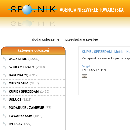
dodaj ogłoszenie
przeglądaj wszystkie
kategorie ogłoszeń
KUPIĘ / SPRZEDAM | Meble -
Ha
Kanapa skórzana kolor jasny brą
WSZYSTKIE
(82235)
Magda
SZUKAM PRACY
(2303)
Tel.: 7322771459
DAM PRACĘ
(8917)
MIESZKANIA
(3117)
KUPIĘ / SPRZEDAM
(1423)
USŁUGI
(1215)
PODARUJĘ / ZAMIENIĘ
(57)
TOWARZYSKIE
(1549)
IMPREZY
(227)