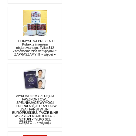
POMYSŁ NA PREZENT !
Kubek z imieniem
obdarowanego. Tylko $12
Zamówienie złoż w "Spójniku".
ZAPRASZAMY !!!
» więcej »
WYKONUJEMY ZDJĘCIA
PASZPORTOWE
SPELNIAJĄCE WYMOGI
FEDERALNYCH URZĘDÓW
USA I PAŃSTW UNII
EUROPEJSKIEJ. TAKŻE INNE
WG ZYCZENIA KLIENTA. 2
SZTUKI -TYLKO $11.
CZĘSTO…
» więcej »