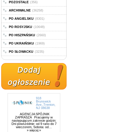
POZOSTAŁE
(356)
ARCHIWALNE
(36258)
PO ANGIELSKU
(8301)
PO ROSYJSKU
(10648)
PO HISZPAŃSKU
(2660)
PO UKRAIŃSKU
(1969)
PO SŁOWACKU
(3235)
918
Brunswick
Ave.,Trenton,
NJ 08638
AGENCJA SPÓJNIK
ZAPRASZA Pracujemy w
następującym zakresie godzin:
Dni powszednie: od 9 rano do 7
wieczorem, Sobota: od…
» więcej »