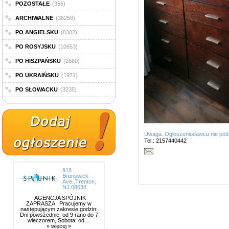
POZOSTAŁE
(356)
ARCHIWALNE
(36258)
PO ANGIELSKU
(8302)
PO ROSYJSKU
(10653)
PO HISZPAŃSKU
(2660)
PO UKRAIŃSKU
(1971)
PO SŁOWACKU
(3235)
Uwaga. Ogłoszeniodawca nie poda
Tel.: 2157440442
918
Brunswick
Ave.,Trenton,
NJ 08638
AGENCJA SPÓJNIK
ZAPRASZA Pracujemy w
następującym zakresie godzin:
Dni powszednie: od 9 rano do 7
wieczorem, Sobota: od…
» więcej »