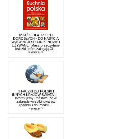
KSIĄŻKI DLA DZIECI I
DOROSŁYCH - DO NABYCIA
W AGENCJI SPÓJNIK. NOWE I
UŻYWANE ! Masz przeczytane
książki, które zalegają Ci…
» więcej »
!!! PACZKI DO POLSKI I
INNYCH KRAJÓW ŚWIATA !!!
Informujemy Państwa, że w
zakresie wysyłki towarów
(paczek) do Polski i…
» więcej »