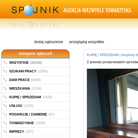
dodaj ogłoszenie
przeglądaj wszystkie
kategorie ogłoszeń
KUPIĘ / SPRZEDAM | Artykuły
Z powodu przeprowadzki sprzeda
WSZYSTKIE
(82268)
SZUKAM PRACY
(2306)
DAM PRACĘ
(8928)
MIESZKANIA
(3126)
KUPIĘ / SPRZEDAM
(1425)
USŁUGI
(1215)
PODARUJĘ / ZAMIENIĘ
(57)
TOWARZYSKIE
(1549)
IMPREZY
(227)