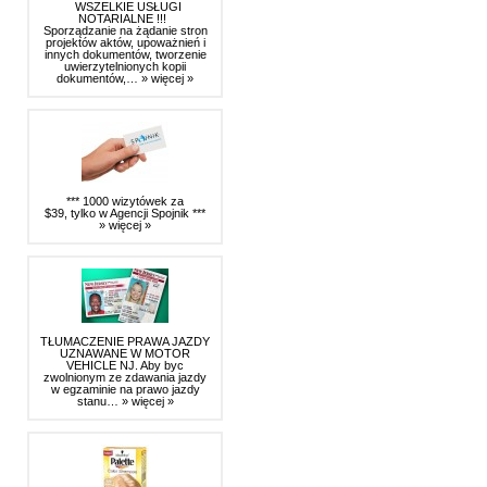
WSZELKIE USŁUGI
NOTARIALNE !!!
Sporządzanie na żądanie stron
projektów aktów, upoważnień i
innych dokumentów, tworzenie
uwierzytelnionych kopii
dokumentów,…
» więcej »
*** 1000 wizytówek za
$39, tylko w Agencji Spojnik ***
» więcej »
TŁUMACZENIE PRAWA JAZDY
UZNAWANE W MOTOR
VEHICLE NJ. Aby byc
zwolnionym ze zdawania jazdy
w egzaminie na prawo jazdy
stanu…
» więcej »