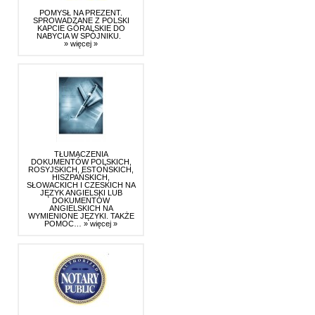
POMYSŁ NA PREZENT.
SPROWADZANE Z POLSKI
KAPCIE GÓRALSKIE DO
NABYCIA W SPÓJNIKU.
» więcej »
TŁUMACZENIA
DOKUMENTÓW POLSKICH,
ROSYJSKICH, ESTOŃSKICH,
HISZPAŃSKICH,
SŁOWACKICH I CZESKICH NA
JĘZYK ANGIELSKI LUB
DOKUMENTÓW
ANGIELSKICH NA
WYMIENIONE JĘZYKI. TAKŻE
POMOC…
» więcej »