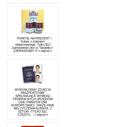
POMYSŁ NA PREZENT !
Kubek z imieniem
obdarowanego. Tylko $12
Zamówienie złoż w "Spójniku".
ZAPRASZAMY !!!
» więcej »
WYKONUJEMY ZDJĘCIA
PASZPORTOWE
SPELNIAJĄCE WYMOGI
FEDERALNYCH URZĘDÓW
USA I PAŃSTW UNII
EUROPEJSKIEJ. TAKŻE INNE
WG ZYCZENIA KLIENTA. 2
SZTUKI -TYLKO $11.
CZĘSTO…
» więcej »