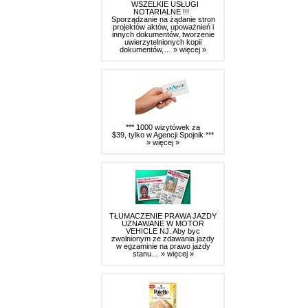
WSZELKIE USŁUGI
NOTARIALNE !!!
Sporządzanie na żądanie stron
projektów aktów, upoważnień i
innych dokumentów, tworzenie
uwierzytelnionych kopii
dokumentów,…
» więcej »
*** 1000 wizytówek za
$39, tylko w Agencji Spojnik ***
» więcej »
TŁUMACZENIE PRAWA JAZDY
UZNAWANE W MOTOR
VEHICLE NJ. Aby byc
zwolnionym ze zdawania jazdy
w egzaminie na prawo jazdy
stanu…
» więcej »