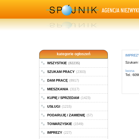
kategorie ogłoszeń
IMPREZY
Szukam k
WSZYSTKIE
(82235)
Iwona
SZUKAM PRACY
(2303)
Tel.: 60
DAM PRACĘ
(8917)
MIESZKANIA
(3117)
KUPIĘ / SPRZEDAM
(1423)
USŁUGI
(1215)
PODARUJĘ / ZAMIENIĘ
(57)
TOWARZYSKIE
(1549)
IMPREZY
(227)