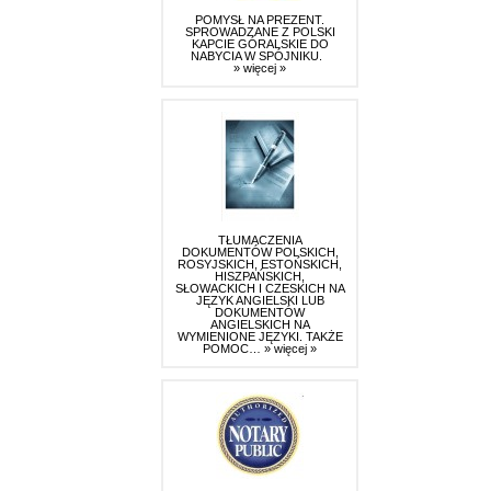
POMYSŁ NA PREZENT.
SPROWADZANE Z POLSKI
KAPCIE GÓRALSKIE DO
NABYCIA W SPÓJNIKU.
» więcej »
TŁUMACZENIA
DOKUMENTÓW POLSKICH,
ROSYJSKICH, ESTOŃSKICH,
HISZPAŃSKICH,
SŁOWACKICH I CZESKICH NA
JĘZYK ANGIELSKI LUB
DOKUMENTÓW
ANGIELSKICH NA
WYMIENIONE JĘZYKI. TAKŻE
POMOC…
» więcej »