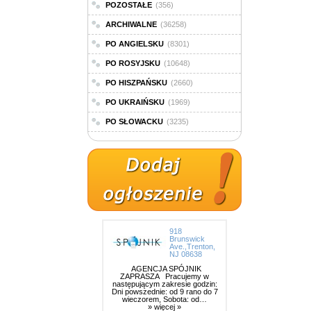
POZOSTAŁE
(356)
ARCHIWALNE
(36258)
PO ANGIELSKU
(8301)
PO ROSYJSKU
(10648)
PO HISZPAŃSKU
(2660)
PO UKRAIŃSKU
(1969)
PO SŁOWACKU
(3235)
918
Brunswick
Ave.,Trenton,
NJ 08638
AGENCJA SPÓJNIK
ZAPRASZA Pracujemy w
następującym zakresie godzin:
Dni powszednie: od 9 rano do 7
wieczorem, Sobota: od…
» więcej »