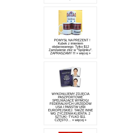
POMYSŁ NA PREZENT !
Kubek z imieniem
obdarowanego. Tylko $12
Zamówienie złoż w "Spójniku".
ZAPRASZAMY !!!
» więcej »
WYKONUJEMY ZDJĘCIA
PASZPORTOWE
SPELNIAJĄCE WYMOGI
FEDERALNYCH URZĘDÓW
USA I PAŃSTW UNII
EUROPEJSKIEJ. TAKŻE INNE
WG ZYCZENIA KLIENTA. 2
SZTUKI -TYLKO $11.
CZĘSTO…
» więcej »