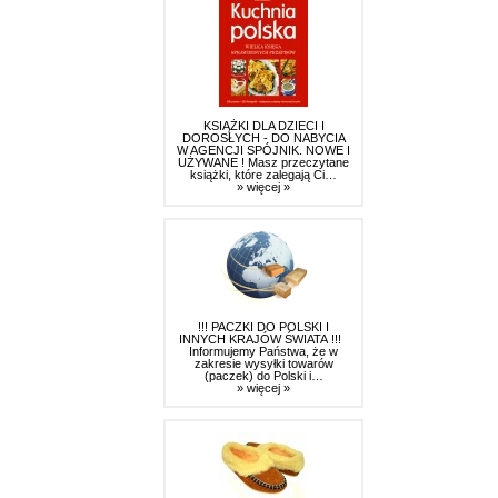
KSIĄŻKI DLA DZIECI I
DOROSŁYCH - DO NABYCIA
W AGENCJI SPÓJNIK. NOWE I
UŻYWANE ! Masz przeczytane
książki, które zalegają Ci…
» więcej »
!!! PACZKI DO POLSKI I
INNYCH KRAJÓW ŚWIATA !!!
Informujemy Państwa, że w
zakresie wysyłki towarów
(paczek) do Polski i…
» więcej »