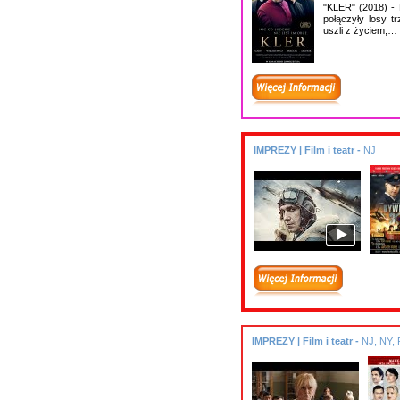
"KLER" (2018) -
połączyły losy t
uszli z życiem,…
IMPREZY | Film i teatr -
NJ
IMPREZY | Film i teatr -
NJ, NY, 