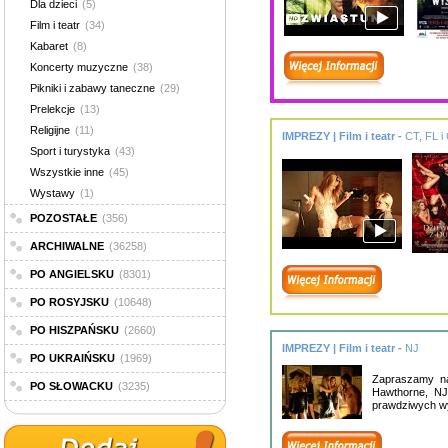
Dla dzieci
(5)
Film i teatr
(34)
Kabaret
(8)
Koncerty muzyczne
(38)
Pikniki i zabawy taneczne
(29)
Prelekcje
(13)
Religijne
(11)
IMPREZY | Film i teatr -
CT, FL i
Sport i turystyka
(43)
Wszystkie inne
(45)
Wystawy
(1)
POZOSTAŁE
(356)
ARCHIWALNE
(36258)
PO ANGIELSKU
(8301)
PO ROSYJSKU
(10648)
PO HISZPAŃSKU
(2660)
IMPREZY | Film i teatr -
NJ
PO UKRAIŃSKU
(1969)
Zapraszamy na
PO SŁOWACKU
(3235)
Hawthorne, NJ
prawdziwych wy