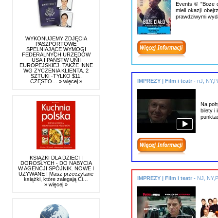
Events © "Boze c
mieli okazji obe
prawdziwymi wyd
WYKONUJEMY ZDJĘCIA
PASZPORTOWE
SPELNIAJĄCE WYMOGI
FEDERALNYCH URZĘDÓW
USA I PAŃSTW UNII
EUROPEJSKIEJ. TAKŻE INNE
WG ZYCZENIA KLIENTA. 2
SZTUKI -TYLKO $11.
IMPREZY | Film i teatr -
nJ, NY,P
CZĘSTO…
» więcej »
Na pohy
bilety 
punkta
KSIĄŻKI DLA DZIECI I
DOROSŁYCH - DO NABYCIA
W AGENCJI SPÓJNIK. NOWE I
UŻYWANE ! Masz przeczytane
IMPREZY | Film i teatr -
NJ, NY,
książki, które zalegają Ci…
» więcej »