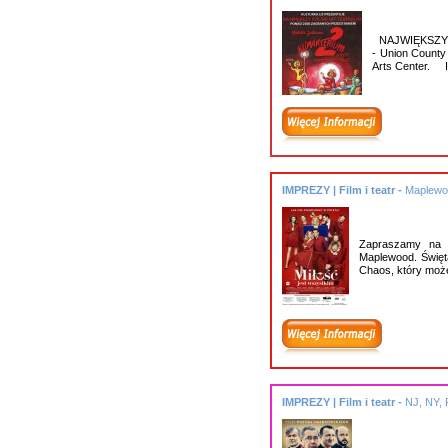
NAJWIĘKSZY P
- Union County 
Arts Center
IMPREZY | Film i teatr -
Maplewo
Zapraszamy na k
Maplewood. Święt
Chaos, który mo
IMPREZY | Film i teatr -
NJ, NY,