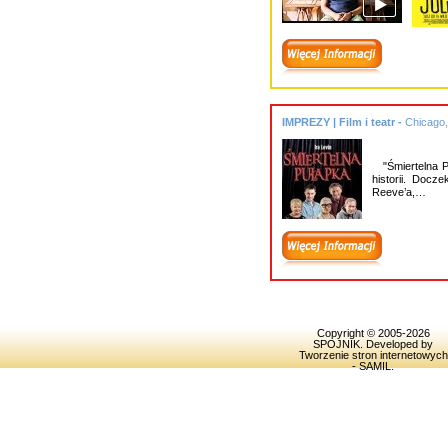
IMPREZY | Film i teatr -
Chicago
"Śmiertelna Pu
historii. Docze
Reeve’a,…
Copyright © 2005-2026
SPOJNIK
. Developed by
Tworzenie stron internetowych
- SAMIL
.