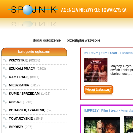
dodaj ogłoszenie
przeglądaj wszystkie
kategorie ogłoszeń
IMPREZY | Film i teatr -
Filadelfia
WSZYSTKIE
(82235)
Mayday Ray’a C
SZUKAM PRACY
(2303)
dwóch kobiet p
okoliczności,…
DAM PRACĘ
(8917)
MIESZKANIA
(3117)
KUPIĘ / SPRZEDAM
(1423)
USŁUGI
(1215)
PODARUJĘ / ZAMIENIĘ
(57)
IMPREZY | Film i teatr -
Ameryk
TOWARZYSKIE
(1549)
IMPREZY
(227)