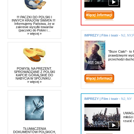
!!! PACZKI DO POLSKI I
INNYCH KRAJÓW ŚWIATA !!!
Informujemy Państwa, że w
zakresie wysyłki towarów
(paczek) do Polski i…
» więcej »
IMPREZY | Film i teatr -
NJ, NY,
"Boze Cialo"- to
prawdziwymi wyda
przechodzi duc
POMYSŁ NA PREZENT.
SPROWADZANE Z POLSKI
KAPCIE GÓRALSKIE DO
NABYCIA W SPÓJNIKU.
» więcej »
IMPREZY | Film i teatr -
NJ, NY
UWAGA!
miłości
rzucić 
TŁUMACZENIA
DOKUMENTÓW POLSKICH,