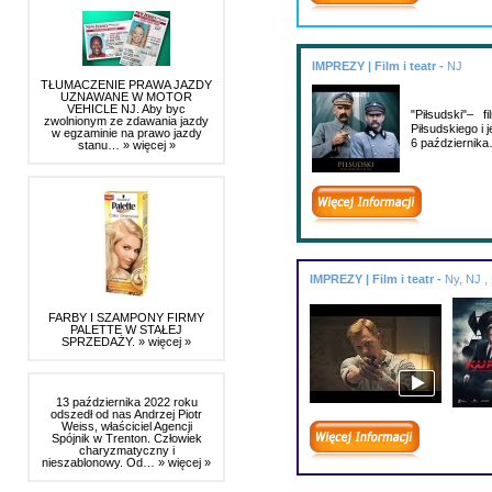
IMPREZY | Film i teatr -
NJ
TŁUMACZENIE PRAWA JAZDY
UZNAWANE W MOTOR
VEHICLE NJ. Aby byc
"Piłsudski"– 
zwolnionym ze zdawania jazdy
Piłsudskiego i
w egzaminie na prawo jazdy
6 październik
stanu…
» więcej »
IMPREZY | Film i teatr -
Ny, NJ ,
FARBY I SZAMPONY FIRMY
PALETTE W STAŁEJ
SPRZEDAŻY.
» więcej »
13 października 2022 roku
odszedł od nas Andrzej Piotr
Weiss, właściciel Agencji
Spójnik w Trenton. Człowiek
charyzmatyczny i
nieszablonowy. Od…
» więcej »