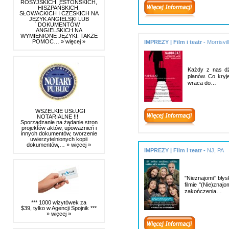
ROSYJSKICH, ESTOŃSKICH,
HISZPAŃSKICH,
SŁOWACKICH I CZESKICH NA
JĘZYK ANGIELSKI LUB
DOKUMENTÓW
ANGIELSKICH NA
WYMIENIONE JĘZYKI. TAKŻE
POMOC…
» więcej »
IMPREZY | Film i teatr -
Morrisvil
Każdy z nas dź
planów. Co kryj
wraca do…
WSZELKIE USŁUGI
NOTARIALNE !!!
Sporządzanie na żądanie stron
projektów aktów, upoważnień i
innych dokumentów, tworzenie
uwierzytelnionych kopii
dokumentów,…
» więcej »
IMPREZY | Film i teatr -
NJ, PA
"Nieznajomi" bły
filmie "(Nie)znaj
zakończenia…
*** 1000 wizytówek za
$39, tylko w Agencji Spojnik ***
» więcej »