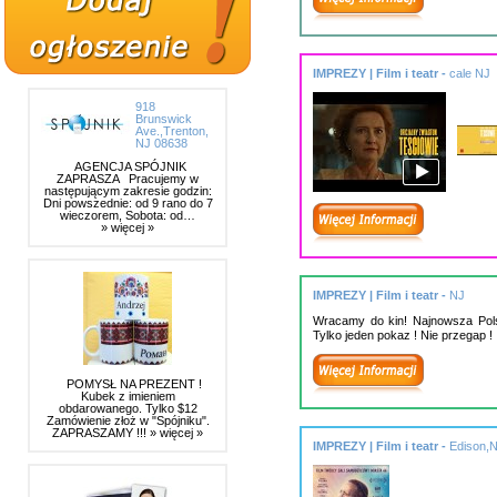
IMPREZY | Film i teatr -
cale NJ
918
Brunswick
Ave.,Trenton,
NJ 08638
AGENCJA SPÓJNIK
ZAPRASZA Pracujemy w
następującym zakresie godzin:
Dni powszednie: od 9 rano do 7
wieczorem, Sobota: od…
» więcej »
IMPREZY | Film i teatr -
NJ
Wracamy do kin! Najnowsza Pol
Tylko jeden pokaz ! Nie przegap ! 
POMYSŁ NA PREZENT !
Kubek z imieniem
obdarowanego. Tylko $12
Zamówienie złoż w "Spójniku".
ZAPRASZAMY !!!
» więcej »
IMPREZY | Film i teatr -
Edison,