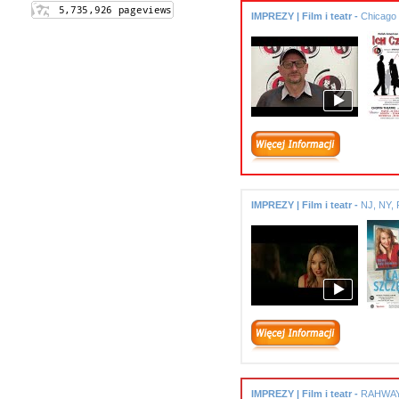
IMPREZY | Film i teatr -
Chicago
IMPREZY | Film i teatr -
NJ, NY, 
IMPREZY | Film i teatr -
RAHWAY