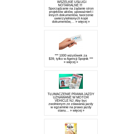
WSZELKIE USŁUGI
NOTARIALNE !!!
Sporządzanie na żądanie stron
projektów aktów, upoważnień i
innych dokumentów, tworzenie
uwierzytelnionych kopii
dokumentów,…
» więcej »
*** 1000 wizytówek za
$39, tylko w Agencji Spojnik ***
» więcej »
TŁUMACZENIE PRAWA JAZDY
UZNAWANE W MOTOR
VEHICLE NJ. Aby byc
zwolnionym ze zdawania jazdy
w egzaminie na prawo jazdy
stanu…
» więcej »