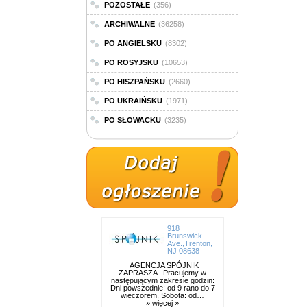
POZOSTAŁE
(356)
ARCHIWALNE
(36258)
PO ANGIELSKU
(8302)
PO ROSYJSKU
(10653)
PO HISZPAŃSKU
(2660)
PO UKRAIŃSKU
(1971)
PO SŁOWACKU
(3235)
918
Brunswick
Ave.,Trenton,
NJ 08638
AGENCJA SPÓJNIK
ZAPRASZA Pracujemy w
następującym zakresie godzin:
Dni powszednie: od 9 rano do 7
wieczorem, Sobota: od…
» więcej »