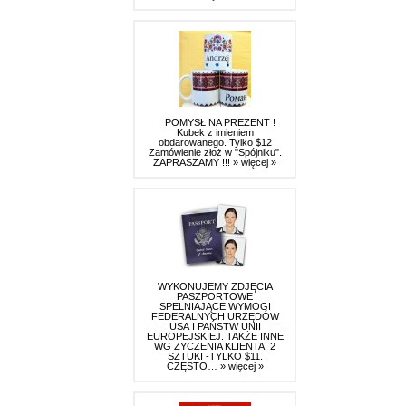
POMYSŁ NA PREZENT !
Kubek z imieniem
obdarowanego. Tylko $12
Zamówienie złoż w "Spójniku".
ZAPRASZAMY !!!
» więcej »
WYKONUJEMY ZDJĘCIA
PASZPORTOWE
SPELNIAJĄCE WYMOGI
FEDERALNYCH URZĘDÓW
USA I PAŃSTW UNII
EUROPEJSKIEJ. TAKŻE INNE
WG ZYCZENIA KLIENTA. 2
SZTUKI -TYLKO $11.
CZĘSTO…
» więcej »