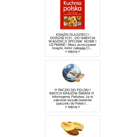
KSIĄŻKI DLA DZIECI I
DOROSŁYCH - DO NABYCIA
W AGENCJI SPÓJNIK. NOWE I
UŻYWANE ! Masz przeczytane
książki, które zalegają Ci…
» więcej »
!!! PACZKI DO POLSKI I
INNYCH KRAJÓW ŚWIATA !!!
Informujemy Państwa, że w
zakresie wysyłki towarów
(paczek) do Polski i…
» więcej »