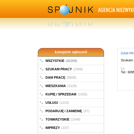
kategorie ogłoszeń
DAM PRA
Szukam p
WSZYSTKIE
(82268)
Lu
SZUKAM PRACY
(2306)
Tel.: 60
DAM PRACĘ
(8928)
MIESZKANIA
(3126)
KUPIĘ / SPRZEDAM
(1425)
USŁUGI
(1215)
PODARUJĘ / ZAMIENIĘ
(57)
TOWARZYSKIE
(1549)
IMPREZY
(227)