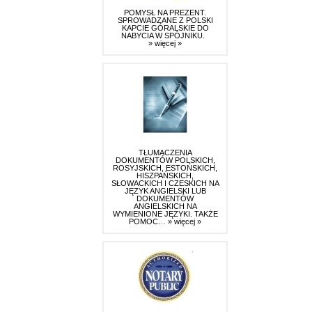
POMYSŁ NA PREZENT.
SPROWADZANE Z POLSKI
KAPCIE GÓRALSKIE DO
NABYCIA W SPÓJNIKU.
» więcej »
TŁUMACZENIA
DOKUMENTÓW POLSKICH,
ROSYJSKICH, ESTOŃSKICH,
HISZPAŃSKICH,
SŁOWACKICH I CZESKICH NA
JĘZYK ANGIELSKI LUB
DOKUMENTÓW
ANGIELSKICH NA
WYMIENIONE JĘZYKI. TAKŻE
POMOC…
» więcej »