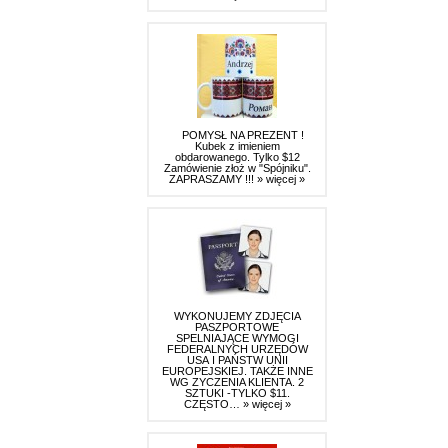
POMYSŁ NA PREZENT !
Kubek z imieniem
obdarowanego. Tylko $12
Zamówienie złoż w "Spójniku".
ZAPRASZAMY !!!
» więcej »
WYKONUJEMY ZDJĘCIA
PASZPORTOWE
SPELNIAJĄCE WYMOGI
FEDERALNYCH URZĘDÓW
USA I PAŃSTW UNII
EUROPEJSKIEJ. TAKŻE INNE
WG ZYCZENIA KLIENTA. 2
SZTUKI -TYLKO $11.
CZĘSTO…
» więcej »