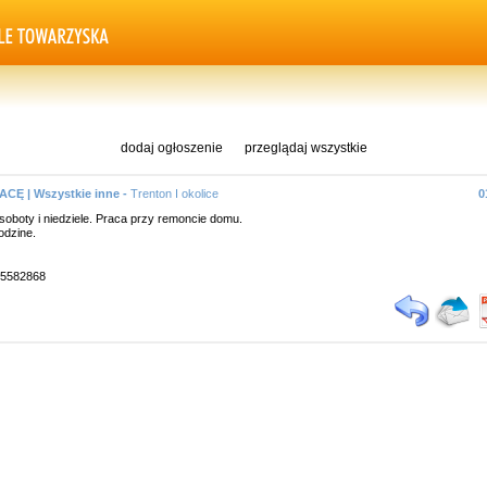
dodaj ogłoszenie
przeglądaj wszystkie
CĘ | Wszystkie inne -
Trenton I okolice
0
soboty i niedziele. Praca przy remoncie domu.
odzine.
9 5582868