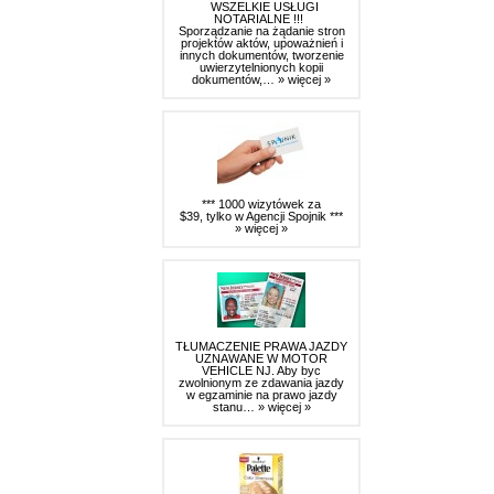
WSZELKIE USŁUGI
NOTARIALNE !!!
Sporządzanie na żądanie stron
projektów aktów, upoważnień i
innych dokumentów, tworzenie
uwierzytelnionych kopii
dokumentów,…
» więcej »
*** 1000 wizytówek za
$39, tylko w Agencji Spojnik ***
» więcej »
TŁUMACZENIE PRAWA JAZDY
UZNAWANE W MOTOR
VEHICLE NJ. Aby byc
zwolnionym ze zdawania jazdy
w egzaminie na prawo jazdy
stanu…
» więcej »