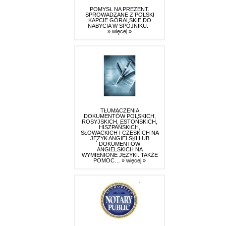
POMYSŁ NA PREZENT.
SPROWADZANE Z POLSKI
KAPCIE GÓRALSKIE DO
NABYCIA W SPÓJNIKU.
» więcej »
TŁUMACZENIA
DOKUMENTÓW POLSKICH,
ROSYJSKICH, ESTOŃSKICH,
HISZPAŃSKICH,
SŁOWACKICH I CZESKICH NA
JĘZYK ANGIELSKI LUB
DOKUMENTÓW
ANGIELSKICH NA
WYMIENIONE JĘZYKI. TAKŻE
POMOC…
» więcej »