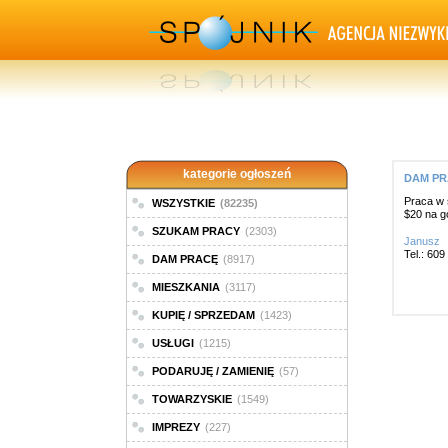
kategorie ogłoszeń
DAM PRA
Praca w 
WSZYSTKIE
(82235)
$20 na g
SZUKAM PRACY
(2303)
Janusz
Tel.: 60
DAM PRACĘ
(8917)
MIESZKANIA
(3117)
KUPIĘ / SPRZEDAM
(1423)
USŁUGI
(1215)
PODARUJĘ / ZAMIENIĘ
(57)
TOWARZYSKIE
(1549)
IMPREZY
(227)