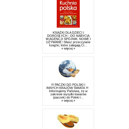
KSIĄŻKI DLA DZIECI I
DOROSŁYCH - DO NABYCIA
W AGENCJI SPÓJNIK. NOWE I
UŻYWANE ! Masz przeczytane
książki, które zalegają Ci…
» więcej »
!!! PACZKI DO POLSKI I
INNYCH KRAJÓW ŚWIATA !!!
Informujemy Państwa, że w
zakresie wysyłki towarów
(paczek) do Polski i…
» więcej »