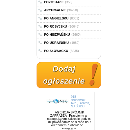
POZOSTAŁE
(356)
ARCHIWALNE
(36258)
PO ANGIELSKU
(8301)
PO ROSYJSKU
(10648)
PO HISZPAŃSKU
(2660)
PO UKRAIŃSKU
(1969)
PO SŁOWACKU
(3235)
918
Brunswick
Ave.,Trenton,
NJ 08638
AGENCJA SPÓJNIK
ZAPRASZA Pracujemy w
następującym zakresie godzin:
Dni powszednie: od 9 rano do 7
wieczorem, Sobota: od…
» więcej »