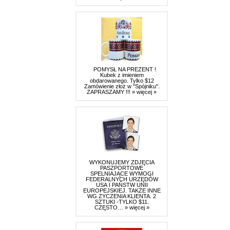
POMYSŁ NA PREZENT !
Kubek z imieniem
obdarowanego. Tylko $12
Zamówienie złoż w "Spójniku".
ZAPRASZAMY !!!
» więcej »
WYKONUJEMY ZDJĘCIA
PASZPORTOWE
SPELNIAJĄCE WYMOGI
FEDERALNYCH URZĘDÓW
USA I PAŃSTW UNII
EUROPEJSKIEJ. TAKŻE INNE
WG ZYCZENIA KLIENTA. 2
SZTUKI -TYLKO $11.
CZĘSTO…
» więcej »