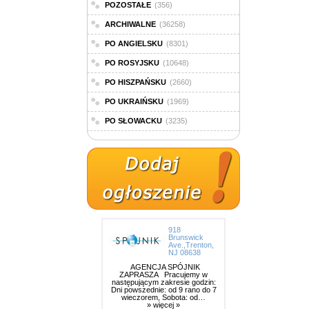
POZOSTAŁE
(356)
ARCHIWALNE
(36258)
PO ANGIELSKU
(8301)
PO ROSYJSKU
(10648)
PO HISZPAŃSKU
(2660)
PO UKRAIŃSKU
(1969)
PO SŁOWACKU
(3235)
918
Brunswick
Ave.,Trenton,
NJ 08638
AGENCJA SPÓJNIK
ZAPRASZA Pracujemy w
następującym zakresie godzin:
Dni powszednie: od 9 rano do 7
wieczorem, Sobota: od…
» więcej »