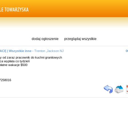
dodaj ogłoszenie
przeglądaj wszystkie
CĘ | Wszystkie inne -
Trenton ,Jackson NJ
0
y od zaraz pracownik do kuchni granitowych
aca wypłata co tydzień
płatne wakacje $500
27258016