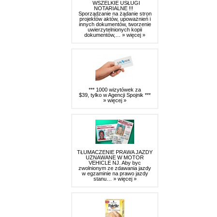
WSZELKIE USŁUGI
NOTARIALNE !!!
Sporządzanie na żądanie stron
projektów aktów, upoważnień i
innych dokumentów, tworzenie
uwierzytelnionych kopii
dokumentów,…
» więcej »
*** 1000 wizytówek za
$39, tylko w Agencji Spojnik ***
» więcej »
TŁUMACZENIE PRAWA JAZDY
UZNAWANE W MOTOR
VEHICLE NJ. Aby byc
zwolnionym ze zdawania jazdy
w egzaminie na prawo jazdy
stanu…
» więcej »