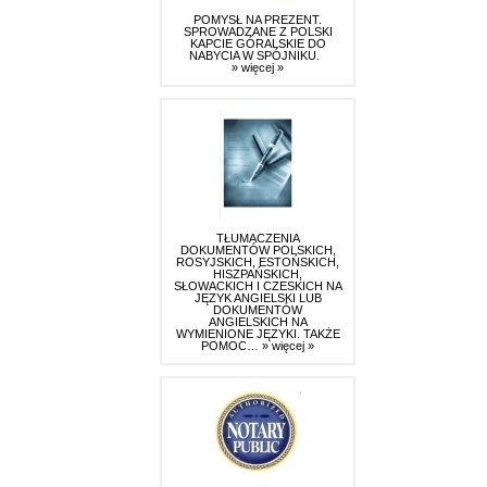
POMYSŁ NA PREZENT.
SPROWADZANE Z POLSKI
KAPCIE GÓRALSKIE DO
NABYCIA W SPÓJNIKU.
» więcej »
TŁUMACZENIA
DOKUMENTÓW POLSKICH,
ROSYJSKICH, ESTOŃSKICH,
HISZPAŃSKICH,
SŁOWACKICH I CZESKICH NA
JĘZYK ANGIELSKI LUB
DOKUMENTÓW
ANGIELSKICH NA
WYMIENIONE JĘZYKI. TAKŻE
POMOC…
» więcej »