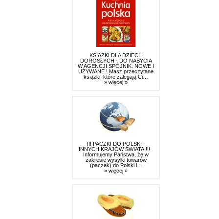
KSIĄŻKI DLA DZIECI I
DOROSŁYCH - DO NABYCIA
W AGENCJI SPÓJNIK. NOWE I
UŻYWANE ! Masz przeczytane
książki, które zalegają Ci…
» więcej »
!!! PACZKI DO POLSKI I
INNYCH KRAJÓW ŚWIATA !!!
Informujemy Państwa, że w
zakresie wysyłki towarów
(paczek) do Polski i…
» więcej »