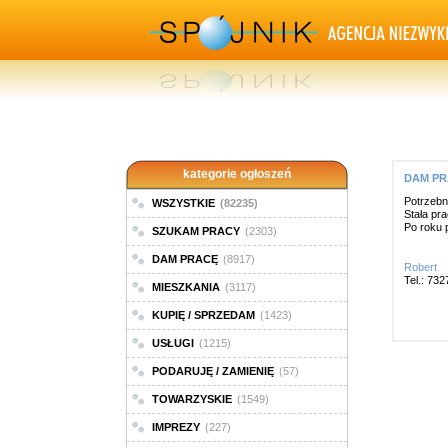
kategorie ogłoszeń
DAM PRA
Potrzebn
WSZYSTKIE
(82235)
Stała pr
Po roku 
SZUKAM PRACY
(2303)
DAM PRACĘ
(8917)
Robert
Tel.: 73
MIESZKANIA
(3117)
KUPIĘ / SPRZEDAM
(1423)
USŁUGI
(1215)
PODARUJĘ / ZAMIENIĘ
(57)
TOWARZYSKIE
(1549)
IMPREZY
(227)