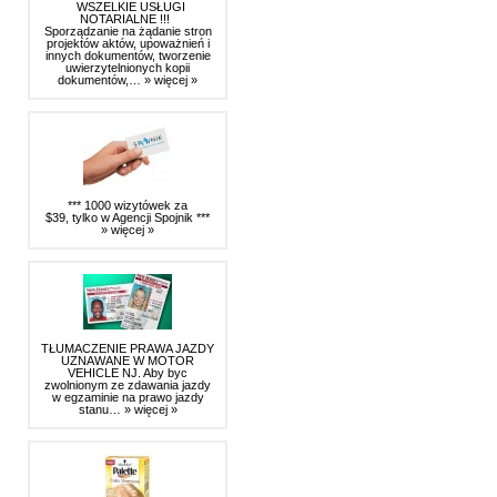
WSZELKIE USŁUGI
NOTARIALNE !!!
Sporządzanie na żądanie stron
projektów aktów, upoważnień i
innych dokumentów, tworzenie
uwierzytelnionych kopii
dokumentów,…
» więcej »
*** 1000 wizytówek za
$39, tylko w Agencji Spojnik ***
» więcej »
TŁUMACZENIE PRAWA JAZDY
UZNAWANE W MOTOR
VEHICLE NJ. Aby byc
zwolnionym ze zdawania jazdy
w egzaminie na prawo jazdy
stanu…
» więcej »