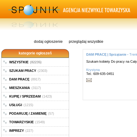
dodaj ogłoszenie
przeglądaj wszystkie
kategorie ogłoszeń
DAM PRACĘ | Sprzątanie -
Tren
Szukam kobiety Do pracy na Caly E
WSZYSTKIE
(82235)
Krystyna
SZUKAM PRACY
(2303)
Tel.: 609-635-0451
DAM PRACĘ
(8917)
MIESZKANIA
(3117)
KUPIĘ / SPRZEDAM
(1423)
USŁUGI
(1215)
PODARUJĘ / ZAMIENIĘ
(57)
TOWARZYSKIE
(1549)
IMPREZY
(227)