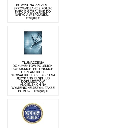
POMYSŁ NA PREZENT.
SPROWADZANE Z POLSKI
KAPCIE GÓRALSKIE DO
NABYCIA W SPÓJNIKU.
» więcej »
TŁUMACZENIA
DOKUMENTÓW POLSKICH,
ROSYJSKICH, ESTOŃSKICH,
HISZPAŃSKICH,
SŁOWACKICH I CZESKICH NA
JĘZYK ANGIELSKI LUB
DOKUMENTÓW
ANGIELSKICH NA
WYMIENIONE JĘZYKI. TAKŻE
POMOC…
» więcej »