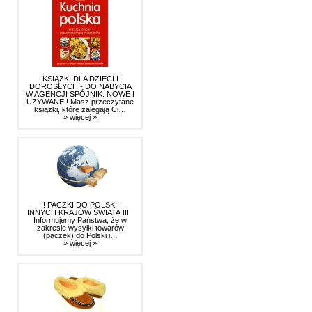
KSIĄŻKI DLA DZIECI I
DOROSŁYCH - DO NABYCIA
W AGENCJI SPÓJNIK. NOWE I
UŻYWANE ! Masz przeczytane
książki, które zalegają Ci…
» więcej »
!!! PACZKI DO POLSKI I
INNYCH KRAJÓW ŚWIATA !!!
Informujemy Państwa, że w
zakresie wysyłki towarów
(paczek) do Polski i…
» więcej »