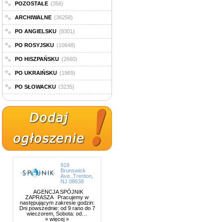
POZOSTAŁE
(356)
ARCHIWALNE
(36258)
PO ANGIELSKU
(8301)
PO ROSYJSKU
(10648)
PO HISZPAŃSKU
(2660)
PO UKRAIŃSKU
(1969)
PO SŁOWACKU
(3235)
918
Brunswick
Ave.,Trenton,
NJ 08638
AGENCJA SPÓJNIK
ZAPRASZA Pracujemy w
następującym zakresie godzin:
Dni powszednie: od 9 rano do 7
wieczorem, Sobota: od…
» więcej »