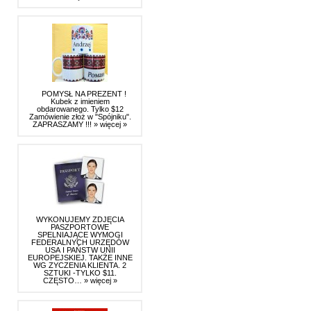
POMYSŁ NA PREZENT !
Kubek z imieniem
obdarowanego. Tylko $12
Zamówienie złoż w "Spójniku".
ZAPRASZAMY !!!
» więcej »
WYKONUJEMY ZDJĘCIA
PASZPORTOWE
SPELNIAJĄCE WYMOGI
FEDERALNYCH URZĘDÓW
USA I PAŃSTW UNII
EUROPEJSKIEJ. TAKŻE INNE
WG ZYCZENIA KLIENTA. 2
SZTUKI -TYLKO $11.
CZĘSTO…
» więcej »