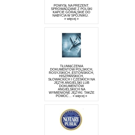
POMYSŁ NA PREZENT.
SPROWADZANE Z POLSKI
KAPCIE GÓRALSKIE DO
NABYCIA W SPÓJNIKU.
» więcej »
TŁUMACZENIA
DOKUMENTÓW POLSKICH,
ROSYJSKICH, ESTOŃSKICH,
HISZPAŃSKICH,
SŁOWACKICH I CZESKICH NA
JĘZYK ANGIELSKI LUB
DOKUMENTÓW
ANGIELSKICH NA
WYMIENIONE JĘZYKI. TAKŻE
POMOC…
» więcej »