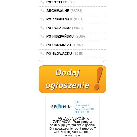
POZOSTAŁE
(356)
ARCHIWALNE
(36258)
PO ANGIELSKU
(8301)
PO ROSYJSKU
(10648)
PO HISZPAŃSKU
(2660)
PO UKRAIŃSKU
(1969)
PO SŁOWACKU
(3235)
918
Brunswick
Ave.,Trenton,
NJ 08638
AGENCJA SPÓJNIK
ZAPRASZA Pracujemy w
następującym zakresie godzin:
Dni powszednie: od 9 rano do 7
wieczorem, Sobota: od…
» więcej »