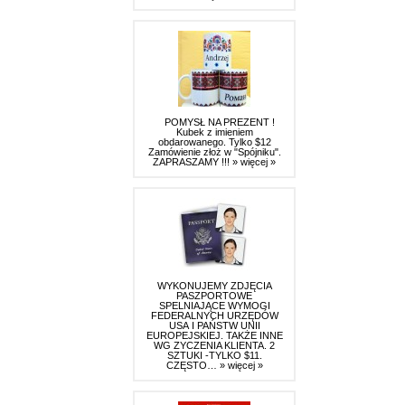
POMYSŁ NA PREZENT !
Kubek z imieniem
obdarowanego. Tylko $12
Zamówienie złoż w "Spójniku".
ZAPRASZAMY !!!
» więcej »
WYKONUJEMY ZDJĘCIA
PASZPORTOWE
SPELNIAJĄCE WYMOGI
FEDERALNYCH URZĘDÓW
USA I PAŃSTW UNII
EUROPEJSKIEJ. TAKŻE INNE
WG ZYCZENIA KLIENTA. 2
SZTUKI -TYLKO $11.
CZĘSTO…
» więcej »