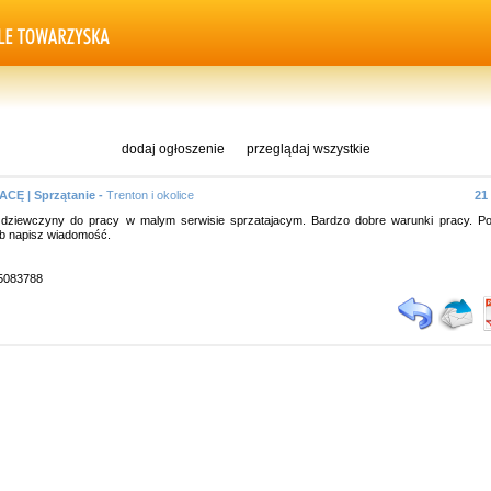
dodaj ogłoszenie
przeglądaj wszystkie
CĘ | Sprzątanie -
Trenton i okolice
21
ziewczyny do pracy w malym serwisie sprzatajacym. Bardzo dobre warunki pracy. Po 
b napisz wiadomość.
95083788