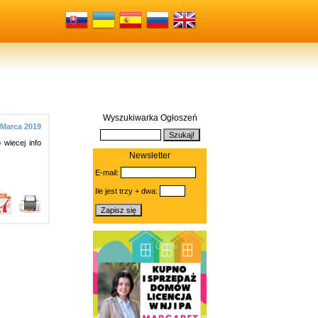
Wyszukiwarka Ogłoszeń
 Marca 2019
wiecej info
Newsletter
E-mail:
Ile jest trzy + dwa: