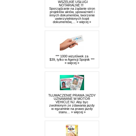
WSZELKIE USŁUGI
NOTARIALNE !!!
Sporządzanie na żądanie stron
projektów aktów, upoważnień i
innych dokumentów, tworzenie
uwierzytelnionych kopii
dokumentów,…
» więcej »
*** 1000 wizytówek za
$39, tylko w Agencji Spojnik ***
» więcej »
TŁUMACZENIE PRAWA JAZDY
UZNAWANE W MOTOR
VEHICLE NJ. Aby byc
zwolnionym ze zdawania jazdy
w egzaminie na prawo jazdy
stanu…
» więcej »