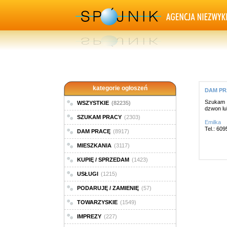
kategorie ogłoszeń
DAM PRA
Szukam d
WSZYSTKIE
(82235)
dzwon lu
SZUKAM PRACY
(2303)
Emilka
Tel.: 60
DAM PRACĘ
(8917)
MIESZKANIA
(3117)
KUPIĘ / SPRZEDAM
(1423)
USŁUGI
(1215)
PODARUJĘ / ZAMIENIĘ
(57)
TOWARZYSKIE
(1549)
IMPREZY
(227)