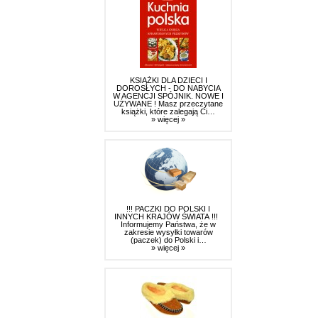
KSIĄŻKI DLA DZIECI I
DOROSŁYCH - DO NABYCIA
W AGENCJI SPÓJNIK. NOWE I
UŻYWANE ! Masz przeczytane
książki, które zalegają Ci…
» więcej »
!!! PACZKI DO POLSKI I
INNYCH KRAJÓW ŚWIATA !!!
Informujemy Państwa, że w
zakresie wysyłki towarów
(paczek) do Polski i…
» więcej »