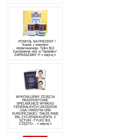
POMYSŁ NA PREZENT !
Kubek z imieniem
obdarowanego. Tylko $12
Zamówienie złoż w "Spójniku".
ZAPRASZAMY !!!
» więcej »
WYKONUJEMY ZDJĘCIA
PASZPORTOWE
SPELNIAJĄCE WYMOGI
FEDERALNYCH URZĘDÓW
USA I PAŃSTW UNII
EUROPEJSKIEJ. TAKŻE INNE
WG ZYCZENIA KLIENTA. 2
SZTUKI -TYLKO $11.
CZĘSTO…
» więcej »