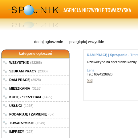
dodaj ogłoszenie
przeglądaj wszystkie
kategorie ogłoszeń
DAM PRACĘ | Sprzątanie -
Tren
Dziewczyna na sprzatanie kazdy w
WSZYSTKIE
(82268)
Lena
SZUKAM PRACY
(2306)
Tel.: 6094226826
DAM PRACĘ
(8928)
MIESZKANIA
(3126)
KUPIĘ / SPRZEDAM
(1425)
USŁUGI
(1215)
PODARUJĘ / ZAMIENIĘ
(57)
TOWARZYSKIE
(1549)
IMPREZY
(227)