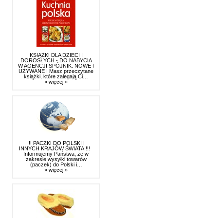
KSIĄŻKI DLA DZIECI I
DOROSŁYCH - DO NABYCIA
W AGENCJI SPÓJNIK. NOWE I
UŻYWANE ! Masz przeczytane
książki, które zalegają Ci…
» więcej »
!!! PACZKI DO POLSKI I
INNYCH KRAJÓW ŚWIATA !!!
Informujemy Państwa, że w
zakresie wysyłki towarów
(paczek) do Polski i…
» więcej »