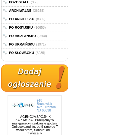
POZOSTAŁE
(356)
ARCHIWALNE
(36258)
PO ANGIELSKU
(8302)
PO ROSYJSKU
(10653)
PO HISZPAŃSKU
(2660)
PO UKRAIŃSKU
(1971)
PO SŁOWACKU
(3235)
918
Brunswick
Ave.,Trenton,
NJ 08638
AGENCJA SPÓJNIK
ZAPRASZA Pracujemy w
następującym zakresie godzin:
Dni powszednie: od 9 rano do 7
wieczorem, Sobota: od…
» więcej »