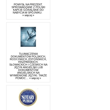
POMYSŁ NA PREZENT.
SPROWADZANE Z POLSKI
KAPCIE GÓRALSKIE DO
NABYCIA W SPÓJNIKU.
» więcej »
TŁUMACZENIA
DOKUMENTÓW POLSKICH,
ROSYJSKICH, ESTOŃSKICH,
HISZPAŃSKICH,
SŁOWACKICH I CZESKICH NA
JĘZYK ANGIELSKI LUB
DOKUMENTÓW
ANGIELSKICH NA
WYMIENIONE JĘZYKI. TAKŻE
POMOC…
» więcej »