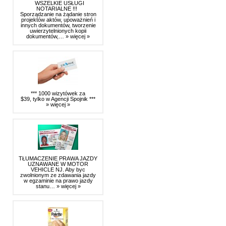
WSZELKIE USŁUGI
NOTARIALNE !!!
Sporządzanie na żądanie stron
projektów aktów, upoważnień i
innych dokumentów, tworzenie
uwierzytelnionych kopii
dokumentów,…
» więcej »
*** 1000 wizytówek za
$39, tylko w Agencji Spojnik ***
» więcej »
TŁUMACZENIE PRAWA JAZDY
UZNAWANE W MOTOR
VEHICLE NJ. Aby byc
zwolnionym ze zdawania jazdy
w egzaminie na prawo jazdy
stanu…
» więcej »