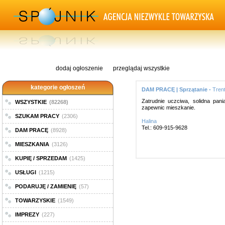
dodaj ogłoszenie
przeglądaj wszystkie
kategorie ogłoszeń
DAM PRACĘ | Sprzątanie -
Tren
Zatrudnie uczciwa, solidna pan
WSZYSTKIE
(82268)
zapewnic mieszkanie.
SZUKAM PRACY
(2306)
Halina
Tel.: 609-915-9628
DAM PRACĘ
(8928)
MIESZKANIA
(3126)
KUPIĘ / SPRZEDAM
(1425)
USŁUGI
(1215)
PODARUJĘ / ZAMIENIĘ
(57)
TOWARZYSKIE
(1549)
IMPREZY
(227)