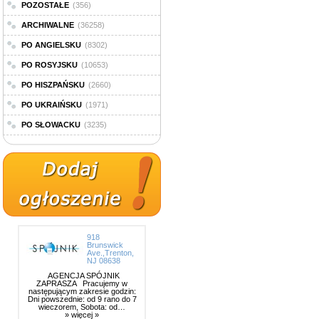
POZOSTAŁE
(356)
ARCHIWALNE
(36258)
PO ANGIELSKU
(8302)
PO ROSYJSKU
(10653)
PO HISZPAŃSKU
(2660)
PO UKRAIŃSKU
(1971)
PO SŁOWACKU
(3235)
918
Brunswick
Ave.,Trenton,
NJ 08638
AGENCJA SPÓJNIK
ZAPRASZA Pracujemy w
następującym zakresie godzin:
Dni powszednie: od 9 rano do 7
wieczorem, Sobota: od…
» więcej »