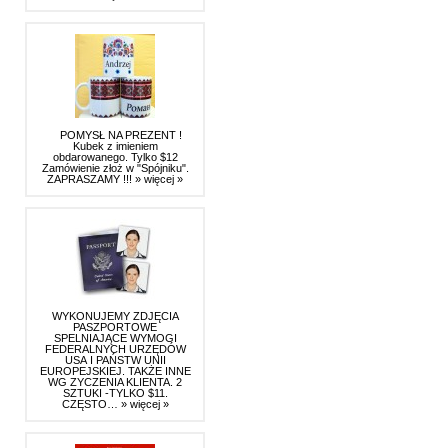
POMYSŁ NA PREZENT !
Kubek z imieniem
obdarowanego. Tylko $12
Zamówienie złoż w "Spójniku".
ZAPRASZAMY !!!
» więcej »
WYKONUJEMY ZDJĘCIA
PASZPORTOWE
SPELNIAJĄCE WYMOGI
FEDERALNYCH URZĘDÓW
USA I PAŃSTW UNII
EUROPEJSKIEJ. TAKŻE INNE
WG ZYCZENIA KLIENTA. 2
SZTUKI -TYLKO $11.
CZĘSTO…
» więcej »