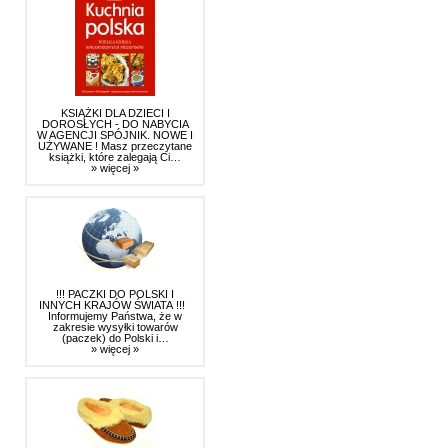
KSIĄŻKI DLA DZIECI I
DOROSŁYCH - DO NABYCIA
W AGENCJI SPÓJNIK. NOWE I
UŻYWANE ! Masz przeczytane
książki, które zalegają Ci…
» więcej »
!!! PACZKI DO POLSKI I
INNYCH KRAJÓW ŚWIATA !!!
Informujemy Państwa, że w
zakresie wysyłki towarów
(paczek) do Polski i…
» więcej »