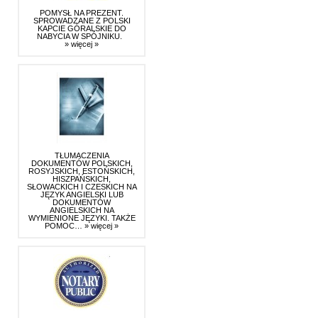
POMYSŁ NA PREZENT.
SPROWADZANE Z POLSKI
KAPCIE GÓRALSKIE DO
NABYCIA W SPÓJNIKU.
» więcej »
TŁUMACZENIA
DOKUMENTÓW POLSKICH,
ROSYJSKICH, ESTOŃSKICH,
HISZPAŃSKICH,
SŁOWACKICH I CZESKICH NA
JĘZYK ANGIELSKI LUB
DOKUMENTÓW
ANGIELSKICH NA
WYMIENIONE JĘZYKI. TAKŻE
POMOC…
» więcej »