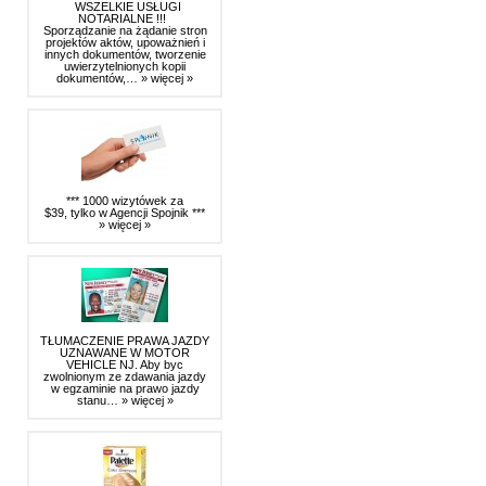
WSZELKIE USŁUGI
NOTARIALNE !!!
Sporządzanie na żądanie stron
projektów aktów, upoważnień i
innych dokumentów, tworzenie
uwierzytelnionych kopii
dokumentów,…
» więcej »
*** 1000 wizytówek za
$39, tylko w Agencji Spojnik ***
» więcej »
TŁUMACZENIE PRAWA JAZDY
UZNAWANE W MOTOR
VEHICLE NJ. Aby byc
zwolnionym ze zdawania jazdy
w egzaminie na prawo jazdy
stanu…
» więcej »