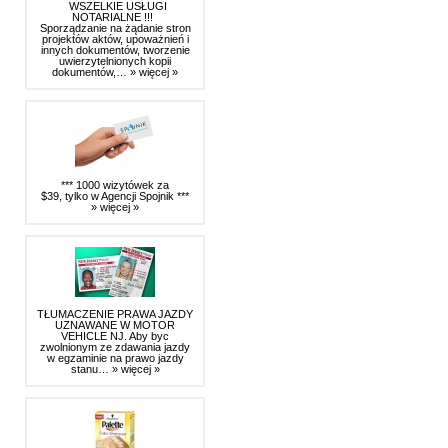
WSZELKIE USŁUGI
NOTARIALNE !!!
Sporządzanie na żądanie stron
projektów aktów, upoważnień i
innych dokumentów, tworzenie
uwierzytelnionych kopii
dokumentów,…
» więcej »
*** 1000 wizytówek za
$39, tylko w Agencji Spojnik ***
» więcej »
TŁUMACZENIE PRAWA JAZDY
UZNAWANE W MOTOR
VEHICLE NJ. Aby byc
zwolnionym ze zdawania jazdy
w egzaminie na prawo jazdy
stanu…
» więcej »