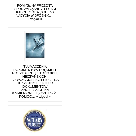
POMYSŁ NA PREZENT.
SPROWADZANE Z POLSKI
KAPCIE GÓRALSKIE DO
NABYCIA W SPÓJNIKU.
» więcej »
TŁUMACZENIA
DOKUMENTÓW POLSKICH,
ROSYJSKICH, ESTOŃSKICH,
HISZPAŃSKICH,
SŁOWACKICH I CZESKICH NA
JĘZYK ANGIELSKI LUB
DOKUMENTÓW
ANGIELSKICH NA
WYMIENIONE JĘZYKI. TAKŻE
POMOC…
» więcej »