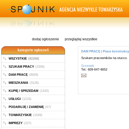
dodaj ogłoszenie
przeglądaj wszystkie
kategorie ogłoszeń
DAM PRACĘ | Prace konstrukcy
Szukam pracowników na stucco.
WSZYSTKIE
(82268)
Grzesiek
SZUKAM PRACY
(2306)
Tel.: 609-647-8652
DAM PRACĘ
(8928)
MIESZKANIA
(3126)
KUPIĘ / SPRZEDAM
(1425)
USŁUGI
(1215)
PODARUJĘ / ZAMIENIĘ
(57)
TOWARZYSKIE
(1549)
IMPREZY
(227)