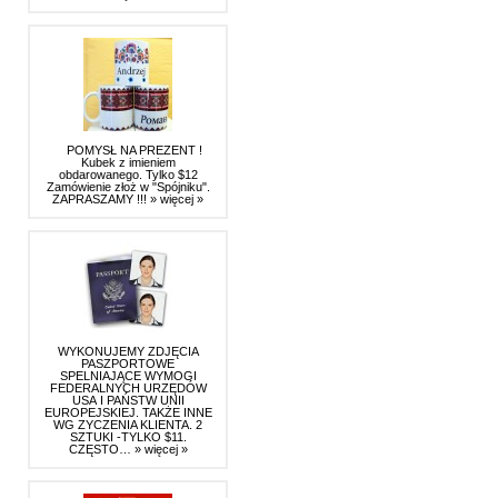
POMYSŁ NA PREZENT !
Kubek z imieniem
obdarowanego. Tylko $12
Zamówienie złoż w "Spójniku".
ZAPRASZAMY !!!
» więcej »
WYKONUJEMY ZDJĘCIA
PASZPORTOWE
SPELNIAJĄCE WYMOGI
FEDERALNYCH URZĘDÓW
USA I PAŃSTW UNII
EUROPEJSKIEJ. TAKŻE INNE
WG ZYCZENIA KLIENTA. 2
SZTUKI -TYLKO $11.
CZĘSTO…
» więcej »