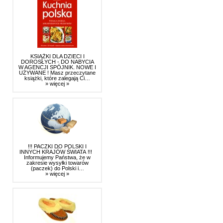
KSIĄŻKI DLA DZIECI I
DOROSŁYCH - DO NABYCIA
W AGENCJI SPÓJNIK. NOWE I
UŻYWANE ! Masz przeczytane
książki, które zalegają Ci…
» więcej »
!!! PACZKI DO POLSKI I
INNYCH KRAJÓW ŚWIATA !!!
Informujemy Państwa, że w
zakresie wysyłki towarów
(paczek) do Polski i…
» więcej »