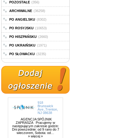
POZOSTAŁE
(356)
ARCHIWALNE
(36258)
PO ANGIELSKU
(8302)
PO ROSYJSKU
(10653)
PO HISZPAŃSKU
(2660)
PO UKRAIŃSKU
(1971)
PO SŁOWACKU
(3235)
918
Brunswick
Ave.,Trenton,
NJ 08638
AGENCJA SPÓJNIK
ZAPRASZA Pracujemy w
następującym zakresie godzin:
Dni powszednie: od 9 rano do 7
wieczorem, Sobota: od…
» więcej »