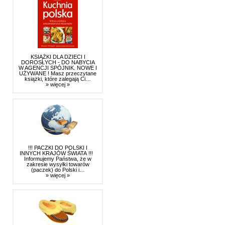
KSIĄŻKI DLA DZIECI I
DOROSŁYCH - DO NABYCIA
W AGENCJI SPÓJNIK. NOWE I
UŻYWANE ! Masz przeczytane
książki, które zalegają Ci…
» więcej »
!!! PACZKI DO POLSKI I
INNYCH KRAJÓW ŚWIATA !!!
Informujemy Państwa, że w
zakresie wysyłki towarów
(paczek) do Polski i…
» więcej »