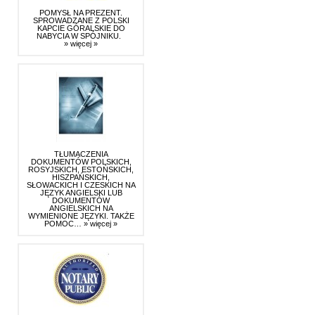
POMYSŁ NA PREZENT.
SPROWADZANE Z POLSKI
KAPCIE GÓRALSKIE DO
NABYCIA W SPÓJNIKU.
» więcej »
TŁUMACZENIA
DOKUMENTÓW POLSKICH,
ROSYJSKICH, ESTOŃSKICH,
HISZPAŃSKICH,
SŁOWACKICH I CZESKICH NA
JĘZYK ANGIELSKI LUB
DOKUMENTÓW
ANGIELSKICH NA
WYMIENIONE JĘZYKI. TAKŻE
POMOC…
» więcej »