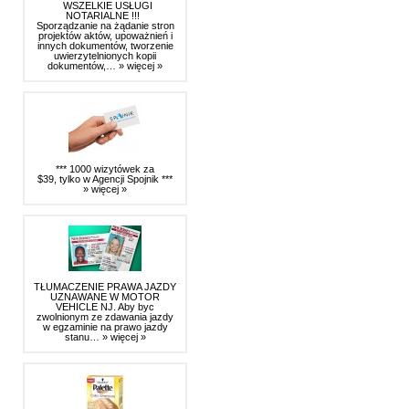
WSZELKIE USŁUGI
NOTARIALNE !!!
Sporządzanie na żądanie stron
projektów aktów, upoważnień i
innych dokumentów, tworzenie
uwierzytelnionych kopii
dokumentów,…
» więcej »
*** 1000 wizytówek za
$39, tylko w Agencji Spojnik ***
» więcej »
TŁUMACZENIE PRAWA JAZDY
UZNAWANE W MOTOR
VEHICLE NJ. Aby byc
zwolnionym ze zdawania jazdy
w egzaminie na prawo jazdy
stanu…
» więcej »