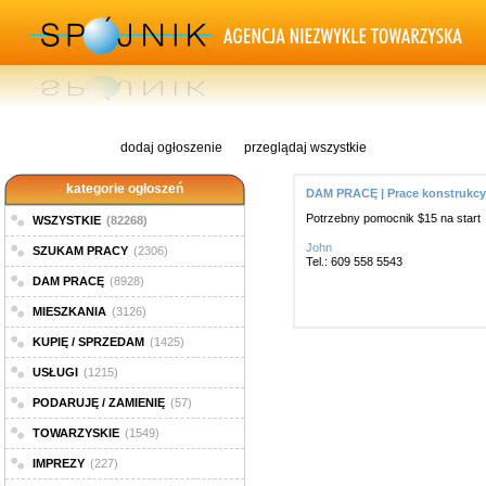
dodaj ogłoszenie
przeglądaj wszystkie
kategorie ogłoszeń
DAM PRACĘ | Prace konstrukcy
Potrzebny pomocnik $15 na start
WSZYSTKIE
(82268)
John
SZUKAM PRACY
(2306)
Tel.: 609 558 5543
DAM PRACĘ
(8928)
MIESZKANIA
(3126)
KUPIĘ / SPRZEDAM
(1425)
USŁUGI
(1215)
PODARUJĘ / ZAMIENIĘ
(57)
TOWARZYSKIE
(1549)
IMPREZY
(227)