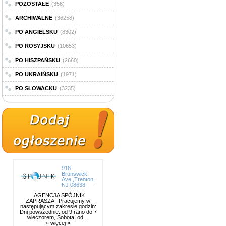
POZOSTAŁE
(356)
ARCHIWALNE
(36258)
PO ANGIELSKU
(8302)
PO ROSYJSKU
(10653)
PO HISZPAŃSKU
(2660)
PO UKRAIŃSKU
(1971)
PO SŁOWACKU
(3235)
918
Brunswick
Ave.,Trenton,
NJ 08638
AGENCJA SPÓJNIK
ZAPRASZA Pracujemy w
następującym zakresie godzin:
Dni powszednie: od 9 rano do 7
wieczorem, Sobota: od…
» więcej »