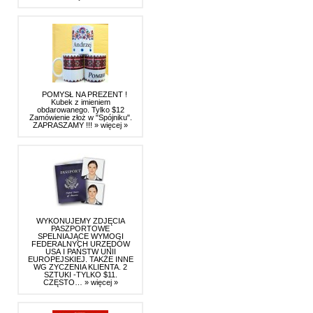
POMYSŁ NA PREZENT !
Kubek z imieniem
obdarowanego. Tylko $12
Zamówienie złoż w "Spójniku".
ZAPRASZAMY !!!
» więcej »
WYKONUJEMY ZDJĘCIA
PASZPORTOWE
SPELNIAJĄCE WYMOGI
FEDERALNYCH URZĘDÓW
USA I PAŃSTW UNII
EUROPEJSKIEJ. TAKŻE INNE
WG ZYCZENIA KLIENTA. 2
SZTUKI -TYLKO $11.
CZĘSTO…
» więcej »